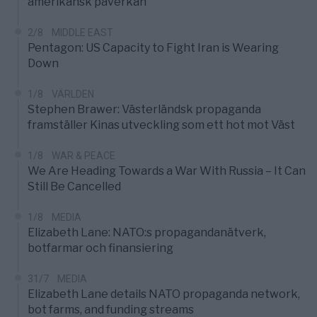
amerikansk påverkan
2/8
MIDDLE EAST
Pentagon: US Capacity to Fight Iran is Wearing
Down
1/8
VÄRLDEN
Stephen Brawer: Västerländsk propaganda
framställer Kinas utveckling som ett hot mot Väst
1/8
WAR & PEACE
We Are Heading Towards a War With Russia – It Can
Still Be Cancelled
1/8
MEDIA
Elizabeth Lane: NATO:s propagandanätverk,
botfarmar och finansiering
31/7
MEDIA
Elizabeth Lane details NATO propaganda network,
bot farms, and funding streams