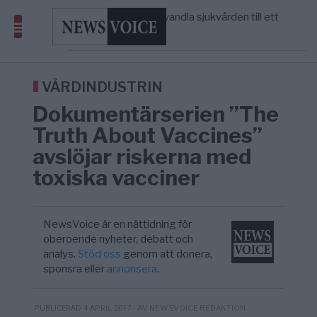
massbegravningarna någonsin
S och KD vill omvandla sjukvården till ett
5/8
SVERIGE
—
geografiskt apartheidsystem
Massiv anstormning till Ceuta – Misstankar
3/8
AFRIKA
—
om amerikansk påverkan
Tucker Carlson: ”It’s Time to Save
6/8
UNITED STATES
—
America” – Finally
VÅRDINDUSTRIN
Dokumentärserien ”The
Truth About Vaccines”
avslöjar riskerna med
toxiska vacciner
NewsVoice är en nättidning för
oberoende nyheter, debatt och
analys.
Stöd oss
genom att donera,
sponsra eller
annonsera
.
- AV NEWSVOICE REDAKTION
PUBLICERAD 4 APRIL 2017