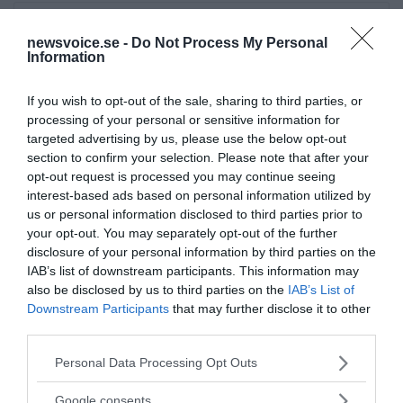
newsvoice.se -
Do Not Process My Personal
Information
If you wish to opt-out of the sale, sharing to third parties, or
Prenumerera på vårt nyhetsbrev
processing of your personal or sensitive information for
targeted advertising by us, please use the below opt-out
section to confirm your selection. Please note that after your
Få NewsVoice nyhets-mail
opt-out request is processed you may continue seeing
interest-based ads based on personal information utilized by
us or personal information disclosed to third parties prior to
your opt-out. You may separately opt-out of the further
disclosure of your personal information by third parties on the
IAB’s list of downstream participants. This information may
also be disclosed by us to third parties on the
IAB’s List of
Downstream Participants
that may further disclose it to other
third parties.
ANNONSER
Please note that this website/app uses one or more Google
Personal Data Processing Opt Outs
services and may gather and store information including but
not limited to your visit or usage behaviour. You may click to
Google consents