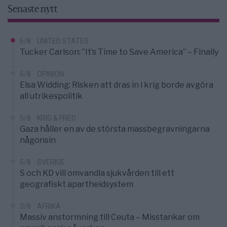
Senaste nytt
6/8
UNITED STATES
Tucker Carlson: ”It’s Time to Save America” – Finally
5/8
OPINION
Elsa Widding: Risken att dras in i krig borde avgöra
all utrikespolitik
5/8
KRIG & FRED
Gaza håller en av de största massbegravningarna
någonsin
5/8
SVERIGE
S och KD vill omvandla sjukvården till ett
geografiskt apartheidsystem
3/8
AFRIKA
Massiv anstormning till Ceuta – Misstankar om