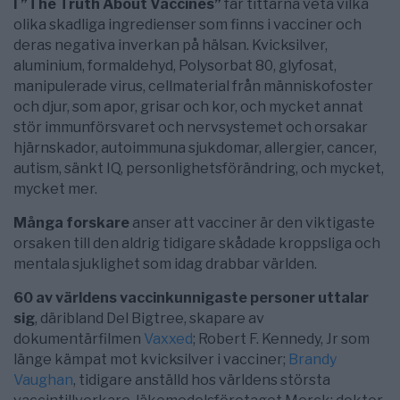
I ”The Truth About Vaccines”
får tittarna veta vilka
olika skadliga ingredienser som finns i vacciner och
deras negativa inverkan på hälsan. Kvicksilver,
aluminium, formaldehyd, Polysorbat 80, glyfosat,
manipulerade virus, cellmaterial från människofoster
och djur, som apor, grisar och kor, och mycket annat
stör immunförsvaret och nervsystemet och orsakar
hjärnskador, autoimmuna sjukdomar, allergier, cancer,
autism, sänkt IQ, personlighetsförändring, och mycket,
mycket mer.
Många forskare
anser att vacciner är den viktigaste
orsaken till den aldrig tidigare skådade kroppsliga och
mentala sjuklighet som idag drabbar världen.
60 av världens vaccinkunnigaste personer uttalar
sig
, däribland Del Bigtree, skapare av
dokumentärfilmen
Vaxxed
; Robert F. Kennedy, Jr som
länge kämpat mot kvicksilver i vacciner;
Brandy
Vaughan
, tidigare anställd hos världens största