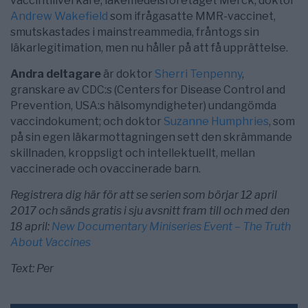
vaccintillverkare, läkemedelsföretaget Merck; d
oktor
Andrew Wakefield
som ifrågasatte MMR-vaccinet,
smutskastades i mainstreammedia, fråntogs sin
läkarlegitimation, men nu håller på att få upprättelse
.
Andra deltagare
är doktor
Sherri Tenpenny
,
granskare av CDC:s (Centers for Disease Control and
Prevention, USA:s hälsomyndigheter) undangömda
vaccindokument; och doktor
Suzanne Humphries
, som
på sin egen läkarmottagningen sett den skrämmande
skillnaden, kroppsligt och intellektuellt, mellan
vaccinerade och ovaccinerade barn.
Registrera dig här för att se serien som börjar 12 april
2017 och sänds gratis i sju avsnitt fram till och med den
18 april:
New Documentary Miniseries Event – The Truth
About Vaccines
Text: Per