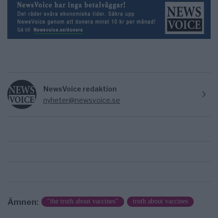
NewsVoice redaktion
nyheter@newsvoice.se
Ämnen:
"the truth about vaccines"
truth about vaccines