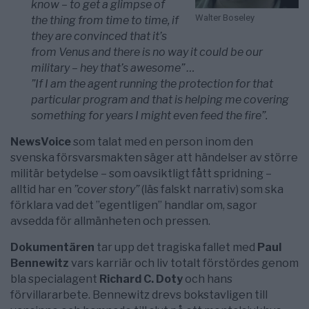
know – to get a glimpse of
Walter Boseley
the thing from time to time, if
they are convinced that it’s
from Venus and there is no way it could be our
military – hey that’s awesome” …
”If I am the agent running the protection for that
particular program and that is helping me covering
something for years I might even feed the fire”.
NewsVoice
som talat med en person inom den
svenska försvarsmakten säger att händelser av större
militär betydelse – som oavsiktligt fått spridning –
alltid har en
”cover story”
(läs falskt narrativ) som ska
förklara vad det ”egentligen” handlar om, sagor
avsedda för allmänheten och pressen.
Dokumentären
tar upp det tragiska fallet med
Paul
Bennewitz
vars karriär och liv totalt förstördes genom
bla specialagent
Richard C. Doty
och hans
förvillararbete. Bennewitz drevs bokstavligen till