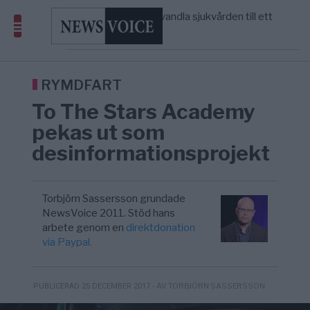
massbegravningarna någonsin
S och KD vill omvandla sjukvården till ett
5/8
SVERIGE
—
geografiskt apartheidsystem
Massiv anstormning till Ceuta – Misstankar
3/8
AFRIKA
—
om amerikansk påverkan
Tucker Carlson: ”It’s Time to Save
12:14
UNITED STATES
—
America” – Finally
RYMDFART
To The Stars Academy
pekas ut som
desinformationsprojekt
Torbjörn Sassersson grundade
NewsVoice 2011. Stöd hans
arbete genom en
direktdonation
via Paypal.
- AV TORBJÖRN SASSERSSON
PUBLICERAD 25 DECEMBER 2017