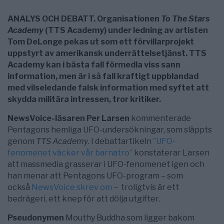
ANALYS OCH DEBATT. Organisationen
To The Stars
Academy
(TTS Academy) under ledning av artisten
Tom DeLonge pekas ut som ett förvillarprojekt
uppstyrt av amerikansk underrättelsetjänst. TTS
Academy kan i bästa fall förmedla viss sann
information, men är i så fall kraftigt uppblandad
med vilseledande falsk information med syftet att
skydda militära intressen, tror kritiker.
NewsVoice-läsaren Per Larsen
kommenterade
Pentagons hemliga UFO-undersökningar, som släppts
genom
TTS Academy
. I debattartikeln
”UFO-
fenomenet väcker vår barnatro”
konstaterar Larsen
att massmedia grasserar i UFO-fenomenet igen och
han menar att Pentagons UFO-program – som
också
NewsVoice skrev om
– troligtvis är ett
bedrägeri, ett knep för att dölja utgifter.
Pseudonymen
Mouthy Buddha som ligger bakom