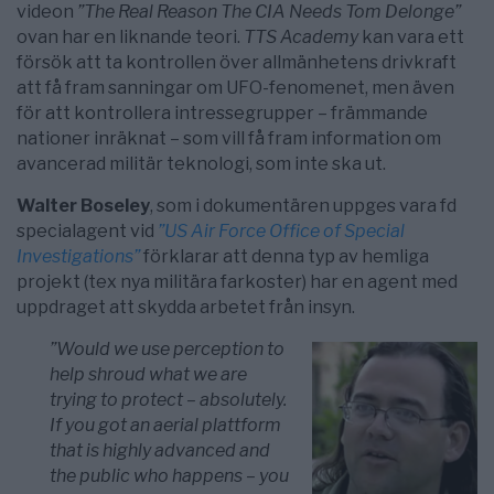
videon
”The Real Reason The CIA Needs Tom Delonge”
ovan har en liknande teori.
TTS Academy
kan vara ett
försök att ta kontrollen över allmänhetens drivkraft
att få fram sanningar om UFO-fenomenet, men även
för att kontrollera intressegrupper – främmande
nationer inräknat – som vill få fram information om
avancerad militär teknologi, som inte ska ut.
Walter Boseley
, som i dokumentären uppges vara fd
specialagent vid
”US Air Force Office of Special
Investigations”
förklarar att denna typ av hemliga
projekt (tex nya militära farkoster) har en agent med
uppdraget att skydda arbetet från insyn.
”Would we use perception to
help shroud what we are
trying to protect – absolutely.
If you got an aerial plattform
that is highly advanced and
the public who happens – you