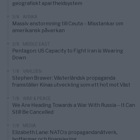
geografiskt apartheidsystem
3/8
AFRIKA
Massiv anstormning till Ceuta – Misstankar om
amerikansk påverkan
2/8
MIDDLE EAST
Pentagon: US Capacity to Fight Iran is Wearing
Down
1/8
VÄRLDEN
Stephen Brawer: Västerländsk propaganda
framställer Kinas utveckling som ett hot mot Väst
1/8
WAR & PEACE
We Are Heading Towards a War With Russia – It Can
Still Be Cancelled
1/8
MEDIA
Elizabeth Lane: NATO:s propagandanätverk,
botfarmar och finansiering