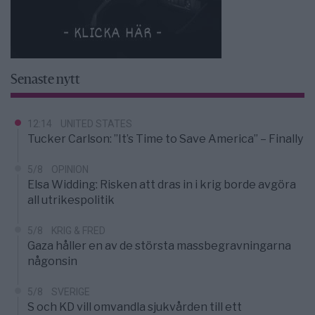
Senaste nytt
12:14
UNITED STATES
Tucker Carlson: ”It’s Time to Save America” – Finally
5/8
OPINION
Elsa Widding: Risken att dras in i krig borde avgöra
all utrikespolitik
5/8
KRIG & FRED
Gaza håller en av de största massbegravningarna
någonsin
5/8
SVERIGE
S och KD vill omvandla sjukvården till ett