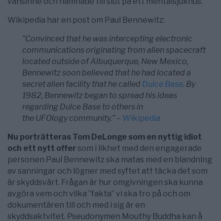
vansinne och hamnade till slut på ett mentalsjukhus.
Wikipedia har en post om Paul Bennewitz:
”Convinced that he was intercepting electronic
communications originating from alien spacecraft
located outside of Albuquerque, New Mexico,
Bennewitz soon believed that he had located a
secret alien facility that he called
Dulce Base
. By
1982, Bennewitz began to spread his ideas
regarding Dulce Base to others in
the UFOlogy community.” –
Wikipedia
Nu porträtteras Tom DeLonge som en nyttig idiot
och ett nytt offer
som i likhet med den engagerade
personen Paul Bennewitz ska matas med en blandning
av sanningar och lögner med syftet att täcka det som
är skyddsvärt. Frågan är hur omgivningen ska kunna
avgöra vem och vilka ”fakta” vi ska tro på och om
dokumentären till och med i sig är en
skyddsaktvitet. Pseudonymen Mouthy Buddha kan å