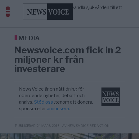
massbegravningarna någonsin
S och KD vill omvandla sjukvården till ett
5/8
SVERIGE
—
geografiskt apartheidsystem
Massiv anstormning till Ceuta – Misstankar
3/8
AFRIKA
—
om amerikansk påverkan
Tucker Carlson: ”It’s Time to Save
6/8
UNITED STATES
—
America” – Finally
MEDIA
Newsvoice.com fick in 2
miljoner kr från
investerare
NewsVoice är en nättidning för
oberoende nyheter, debatt och
analys.
Stöd oss
genom att donera,
sponsra eller
annonsera
.
- AV NEWSVOICE REDAKTION
PUBLICERAD 24 MARS 2018