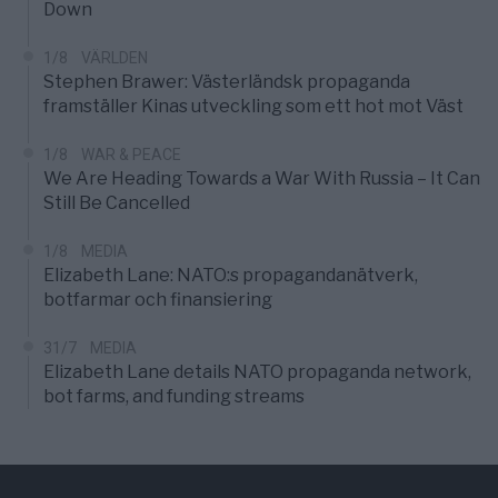
Down
1/8
VÄRLDEN
Stephen Brawer: Västerländsk propaganda
framställer Kinas utveckling som ett hot mot Väst
1/8
WAR & PEACE
We Are Heading Towards a War With Russia – It Can
Still Be Cancelled
1/8
MEDIA
Elizabeth Lane: NATO:s propagandanätverk,
botfarmar och finansiering
31/7
MEDIA
Elizabeth Lane details NATO propaganda network,
bot farms, and funding streams