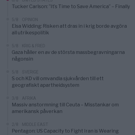
Tucker Carlson: ”It’s Time to Save America” – Finally
5/8
OPINION
Elsa Widding: Risken att dras in i krig borde avgöra
all utrikespolitik
5/8
KRIG & FRED
Gaza håller en av de största massbegravningarna
någonsin
5/8
SVERIGE
S och KD vill omvandla sjukvården till ett
geografiskt apartheidsystem
3/8
AFRIKA
Massiv anstormning till Ceuta – Misstankar om
amerikansk påverkan
2/8
MIDDLE EAST
Pentagon: US Capacity to Fight Iran is Wearing