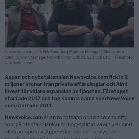
Newsvoiceteamet: tv Erik Sandberg (Content Manager) Alessandro
Icardi (Growth Manager) och th Viktor Lidholt, CEO och CTO – Pressfoto:
Newsvoice.com
Appen och nyhetskanalen Newsvoice.com fick in 2
miljoner kronor från privata affärsänglar och Almi
Invest för vidare expansion av tjänsten. Företaget
startade 2017 och tog samma namn som NewsVoice
som startade 2011.
Newsvoice.com
är en nyhetsapp och en community
som på ett ställe länkar till högkvalitativa artiklar med
olika perspektiv. Appen skannar och analyserar
nyhetsartiklar på hundratals nyhetssajter och