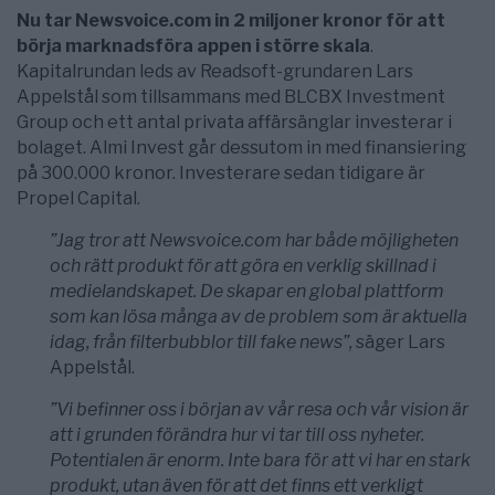
Nu tar Newsvoice.com in 2 miljoner kronor för att
börja marknadsföra appen i större skala
.
Kapitalrundan leds av Readsoft-grundaren Lars
Appelstål som tillsammans med BLCBX Investment
Group och ett antal privata affärsänglar investerar i
bolaget. Almi Invest går dessutom in med finansiering
på 300.000 kronor. Investerare sedan tidigare är
Propel Capital.
”Jag tror att Newsvoice.com har både möjligheten
och rätt produkt för att göra en verklig skillnad i
medielandskapet. De skapar en global plattform
som kan lösa många av de problem som är aktuella
idag, från filterbubblor till fake news”,
säger Lars
Appelstål.
”Vi befinner oss i början av vår resa och vår vision är
att i grunden förändra hur vi tar till oss nyheter.
Potentialen är enorm. Inte bara för att vi har en stark
produkt, utan även för att det finns ett verkligt