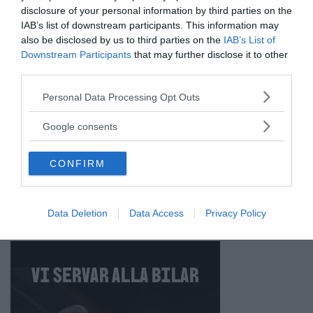
disclosure of your personal information by third parties on the
IAB’s list of downstream participants. This information may
Prenumerera på vårt nyhetsbrev
also be disclosed by us to third parties on the
IAB’s List of
Downstream Participants
that may further disclose it to other
Få NewsVoice nyhets-mail
third parties.
Please note that this website/app uses one or more Google
Personal Data Processing Opt Outs
services and may gather and store information including but
not limited to your visit or usage behaviour. You may click to
Google consents
grant or deny consent to Google and its third-party tags to
use your data for below specified purposes in below Google
CONFIRM
consent section.
Data Deletion
Data Access
Privacy Policy
ANNONSER