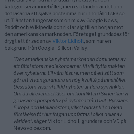
kategoriserar innehållet, men i slutändan är det upp
det läsarna att själva bestämma hur innehållet ska se
ut. Tjänsten fungerar som en mix av Google News,
Reddit och Wikipedia och riktar sig till en början mot
den amerikanska marknaden. Företaget grundades för
drygt ett år sedan av
Viktor Lidholt
, som har en
bakgrund från Google i Silicon Valley.
”Den amerikanska nyhetsmarknaden domineras av
ett fåtal stora mediekoncerner. Vi vill flytta makten
över nyheterna till våra läsare, men på ett sätt som
gör att vi kan garantera en hög kvalité på innehållet.
Dessutom visar vi alltid nyheten ur flera synvinklar.
Om du till exempel läser om konflikten i Syrien kan vi
ge läsaren perspektiv på nyheten från USA, Ryssland,
Europa och Mellanöstern, vilket bidrar till en ökad
förståelse för hur frågan uppfattas i olika delar av
världen”,
säger Viktor Lidholt, grundare och VD på
Newsvoice.com.