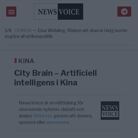
Massiv anstormning till Ceuta – Misstankar
3/8
AFRIKA
—
om amerikansk påverkan
Tucker Carlson: ”It’s Time to Save
12:14
UNITED STATES
—
America” – Finally
Elsa Widding: Risken att dras in i krig borde
5/8
OPINION
—
avgöra all utrikespolitik
Gaza håller en av de största
5/8
KRIG & FRED
—
massbegravningarna någonsin
S och KD vill omvandla sjukvården till ett
5/8
SVERIGE
—
geografiskt apartheidsystem
KINA
Massiv anstormning till Ceuta – Misstankar
3/8
AFRIKA
—
City Brain – Artificiell
om amerikansk påverkan
Tucker Carlson: ”It’s Time to Save
12:14
UNITED STATES
—
intelligens i Kina
America” – Finally
NewsVoice är en nättidning för
oberoende nyheter, debatt och
analys.
Stöd oss
genom att donera,
sponsra eller
annonsera
.