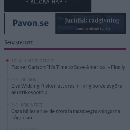
Senaste nytt
12:14
UNITED STATES
Tucker Carlson: ”It’s Time to Save America” – Finally
5/8
OPINION
Elsa Widding: Risken att dras in i krig borde avgöra
all utrikespolitik
5/8
KRIG & FRED
Gaza håller en av de största massbegravningarna
någonsin