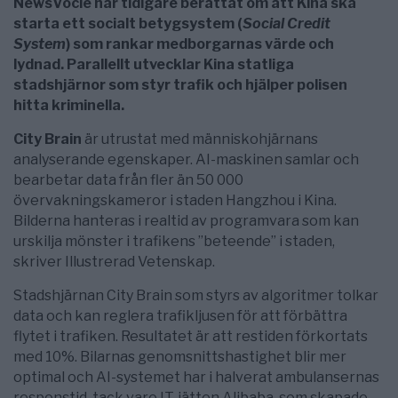
NewsVocie har tidigare berättat om att Kina ska
starta ett socialt betygsystem (
Social Credit
System
) som rankar medborgarnas värde och
lydnad. Parallellt utvecklar Kina statliga
stadshjärnor som styr trafik och hjälper polisen
hitta kriminella.
City Brain
är utrustat med människohjärnans
analyserande egenskaper. AI-maskinen samlar och
bearbetar data från fler än 50 000
övervakningskameror i staden Hangzhou i Kina.
Bilderna hanteras i realtid av programvara som kan
urskilja mönster i trafikens ”beteende” i staden,
skriver Illustrerad Vetenskap.
Stadshjärnan City Brain som styrs av algoritmer tolkar
data och kan reglera trafikljusen för att förbättra
flytet i trafiken. Resultatet är att restiden förkortats
med 10%. Bilarnas genomsnittshastighet blir mer
optimal och AI-systemet har i halverat ambulansernas
responstid, tack vare IT-jätten Alibaba, som skapade