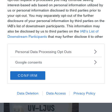
interest-based ads based on personal information utilized by
us or personal information disclosed to third parties prior to
your opt-out. You may separately opt-out of the further
ANNONSER
disclosure of your personal information by third parties on the
IAB’s list of downstream participants. This information may
also be disclosed by us to third parties on the
IAB’s List of
Downstream Participants
that may further disclose it to other
third parties.
Please note that this website/app uses one or more Google
Personal Data Processing Opt Outs
services and may gather and store information including but
not limited to your visit or usage behaviour. You may click to
Google consents
grant or deny consent to Google and its third-party tags to
use your data for below specified purposes in below Google
CONFIRM
consent section.
Data Deletion
Data Access
Privacy Policy