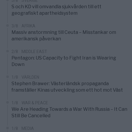
5/8
SVERIGE
S och KD vill omvandla sjukvården till ett
geografiskt apartheidsystem
3/8
AFRIKA
Massiv anstormning till Ceuta – Misstankar om
amerikansk påverkan
2/8
MIDDLE EAST
Pentagon: US Capacity to Fight Iran is Wearing
Down
1/8
VÄRLDEN
Stephen Brawer: Västerländsk propaganda
framställer Kinas utveckling som ett hot mot Väst
1/8
WAR & PEACE
We Are Heading Towards a War With Russia – It Can
Still Be Cancelled
1/8
MEDIA