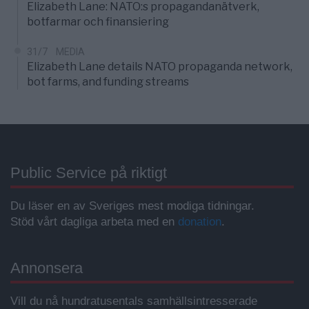
Elizabeth Lane: NATO:s propagandanätverk,
botfarmar och finansiering
31/7
MEDIA
Elizabeth Lane details NATO propaganda network,
bot farms, and funding streams
Public Service på riktigt
Du läser en av Sveriges mest modiga tidningar.
Stöd vårt dagliga arbeta med en
donation
.
Annonsera
Vill du nå hundratusentals samhällsintresserade