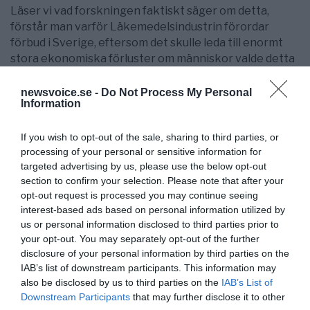
Läser vi vad forskningen faktiskt säger om detta,
förstår man varför Läkemedelsindustrin förordar
förbud i Sverige, eftersom det skulle leda till enormt
stora ekonomiska förluster om människor valde detta
framför deras mediciner.
newsvoice.se -
Do Not Process My Personal
Om vi skulle ha perfekt balans i våra intag av
Information
vitaminer och mineraler skulle det leda till att vi
skulle vandra runt utan brister vilket i sin tur leder till
If you wish to opt-out of the sale, sharing to third parties, or
friskare befolkning och minskad försäljning av
processing of your personal or sensitive information for
läkemedel. Men som vi ofta kan konstatera, går
targeted advertising by us, please use the below opt-out
företagens vinster och ekonomisk tillväxt före
section to confirm your selection. Please note that after your
opt-out request is processed you may continue seeing
människan.
interest-based ads based on personal information utilized by
Text: Mike Blixt
us or personal information disclosed to third parties prior to
your opt-out. You may separately opt-out of the further
Babylon som är skriven av författaren och
disclosure of your personal information by third parties on the
entreprenören Mike Blixt är en något misantropisk bok,
IAB’s list of downstream participants. This information may
men den är fylld av hopp mellan raderna. NewsVoice
also be disclosed by us to third parties on the
IAB’s List of
publicerar exklusivt alla 50 kapitel från boken som
Downstream Participants
that may further disclose it to other