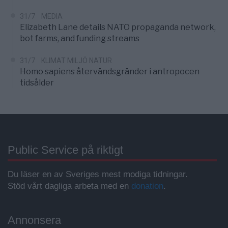
31/7
MEDIA
Elizabeth Lane details NATO propaganda network,
bot farms, and funding streams
31/7
KLIMAT MILJÖ NATUR
Homo sapiens återvändsgränder i antropocen
tidsålder
Public Service på riktigt
Du läser en av Sveriges mest modiga tidningar.
Stöd vårt dagliga arbeta med en
donation
.
Annonsera