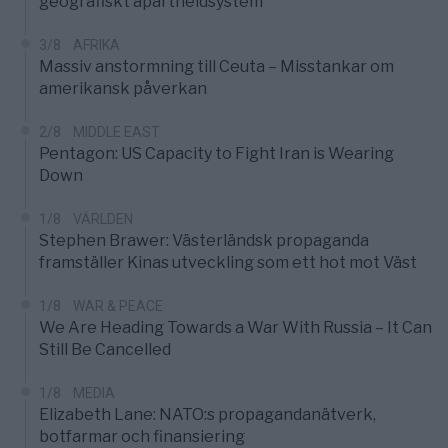
geografiskt apartheidsystem
3/8
AFRIKA
Massiv anstormning till Ceuta – Misstankar om
amerikansk påverkan
2/8
MIDDLE EAST
Pentagon: US Capacity to Fight Iran is Wearing
Down
1/8
VÄRLDEN
Stephen Brawer: Västerländsk propaganda
framställer Kinas utveckling som ett hot mot Väst
1/8
WAR & PEACE
We Are Heading Towards a War With Russia – It Can
Still Be Cancelled
1/8
MEDIA
Elizabeth Lane: NATO:s propagandanätverk,
botfarmar och finansiering