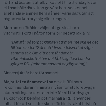
förhand bestämt utfall, vilket lett till att vi idag lever i
ett samhälle där vi kan ge våra barn socker och
allehanda e-ämnen flera gånger varje dag utan att
någon varken bryr sig eller reagerar.
Men om en förälder väljer att ge sina barn
vitamintillskott i någon form, blir det ett jäkla liv:
“Det står på förpackningen att man inte ska ge det
till barn under 12 år och Livsmedelsverket säger
samma sak. Om ditt barn får det där
vitamintillskottet har det fått i sig flera hundra
gånger RDI (rekommenderat dagligt intag)”.
Sinnessjukt är bara förnamnet.
Majoriteten är omedvetna
om att RDI bara
rekommenderar minimala nivåer för att förebygga
akuta näringsbrister, och inte för att förebygga
sjukdom och behålla optimal hälsa. RDI användes
initialt för att soldater skulle förhindra akut brist på