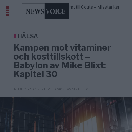
geografiskt apartheidsystem
Massiv anstormning till Ceuta – Misstankar
3/8
AFRIKA
—
om amerikansk påverkan
Pentagon: US Capacity to Fight Iran is
2/8
MIDDLE EAST
—
Wearing Down
Elsa Widding: Risken att dras in i krig
18:51
OPINION
—
borde avgöra all utrikespolitik
HÄLSA
Kampen mot vitaminer
och kosttillskott –
Babylon av Mike Blixt:
Kapitel 30
- AV MIKE BLIXT
PUBLICERAD 1 SEPTEMBER 2018