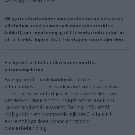
sätta sig in i alla dessa.
Billiga multivitaminer som påstås täcka kroppens
alla behov av vitaminer och mineraler i en liten
tablett, är i regel omöjlig att tillverka och är därför
ofta direkta lögner från företagen som säljer dem.
Förbjudet att behandla cancer med C-
vitamininjektion
Sverige är ett av de länder
där intravenösa
vitamininjektioner är kvalificerat som kvacksalveri
och som därför är förbjudet. Den största delen av
världen ser dock annorlunda på det hela och det
räcker med att åka över till Danmark för att få
möjligheten att exempelvis injicera C-vitamin i
extremt höga doser, bland annat som
cancerbehandling.