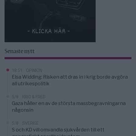
Senaste nytt
18:51
OPINION
Elsa Widding: Risken att dras in i krig borde avgöra
all utrikespolitik
5/8
KRIG & FRED
Gaza håller en av de största massbegravningarna
någonsin
5/8
SVERIGE
S och KD vill omvandla sjukvården till ett