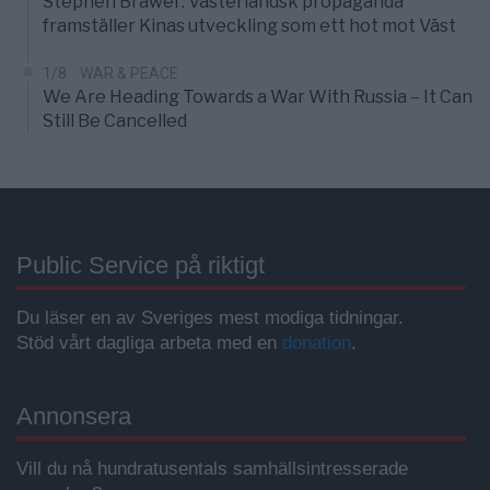
Stephen Brawer: Västerländsk propaganda
framställer Kinas utveckling som ett hot mot Väst
1/8
WAR & PEACE
We Are Heading Towards a War With Russia – It Can
Still Be Cancelled
Public Service på riktigt
Du läser en av Sveriges mest modiga tidningar.
Stöd vårt dagliga arbeta med en
donation
.
Annonsera
Vill du nå hundratusentals samhällsintresserade