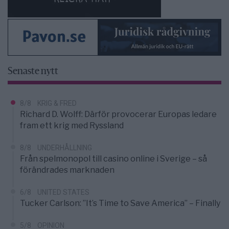
Senaste nytt
8/8
KRIG & FRED
Richard D. Wolff: Därför provocerar Europas ledare
fram ett krig med Ryssland
8/8
UNDERHÅLLNING
Från spelmonopol till casino online i Sverige – så
förändrades marknaden
6/8
UNITED STATES
Tucker Carlson: ”It’s Time to Save America” – Finally
5/8
OPINION