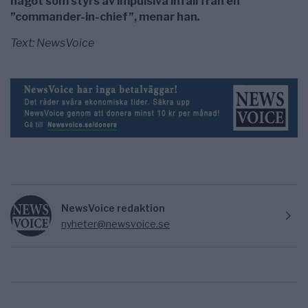
något som styrs av impulsiva infall från en
”commander-in-chief”, menar han
.
Text: NewsVoice
NewsVoice redaktion
nyheter@newsvoice.se