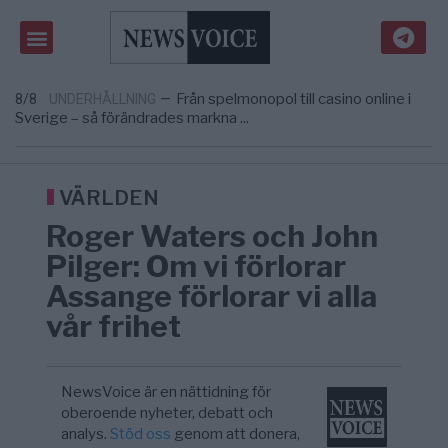
Gaza håller en av de största
5/8
KRIG & FRED
—
massbegravningarna någonsin
Richard D. Wolff: Därför provocerar
8/8
KRIG & FRED
—
Europas ledare fram ett krig med Rys ...
Från spelmonopol till casino online i
8/8
UNDERHÅLLNING
—
Sverige – så förändrades markna ...
Tucker Carlson: ”It’s Time to Save
6/8
UNITED STATES
—
America” – Finally
Elsa Widding: Risken att dras in i krig borde
5/8
OPINION
—
avgöra all utrikespolitik
VÄRLDEN
Gaza håller en av de största
5/8
KRIG & FRED
—
Roger Waters och John
massbegravningarna någonsin
Richard D. Wolff: Därför provocerar
8/8
KRIG & FRED
—
Pilger: Om vi förlorar
Europas ledare fram ett krig med Rys ...
Assange förlorar vi alla
vår frihet
NewsVoice är en nättidning för
oberoende nyheter, debatt och
analys.
Stöd oss
genom att donera,