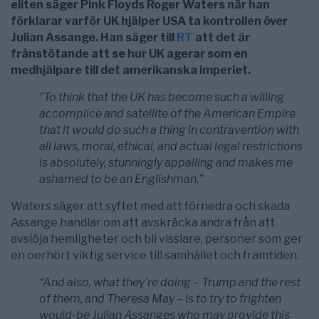
eliten säger Pink Floyds Roger Waters när han
förklarar varför UK hjälper USA ta kontrollen över
Julian Assange. Han säger till
RT
att det är
frånstötande att se hur UK agerar som en
medhjälpare till det amerikanska imperiet.
”To think that the UK has become such a willing
accomplice and satellite of the American Empire
that it would do such a thing in contravention with
all laws, moral, ethical, and actual legal restrictions
is absolutely, stunningly appalling and makes me
ashamed to be an Englishman.”
Waters säger att syftet med att förnedra och skada
Assange handlar om att avskräcka andra från att
avslöja hemligheter och bli visslare, personer som ger
en oerhört viktig service till samhället och framtiden.
“And also, what they’re doing – Trump and the rest
of them, and Theresa May – is to try to frighten
would-be Julian Assanges who may provide this