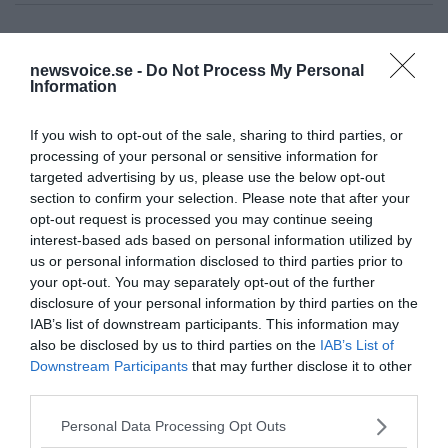
newsvoice.se -
Do Not Process My Personal
Ämnen:
Information
john pilger
julian assange
roger waters
If you wish to opt-out of the sale, sharing to third parties, or
processing of your personal or sensitive information for
targeted advertising by us, please use the below opt-out
section to confirm your selection. Please note that after your
opt-out request is processed you may continue seeing
interest-based ads based on personal information utilized by
Prenumerera på vårt nyhetsbrev
us or personal information disclosed to third parties prior to
your opt-out. You may separately opt-out of the further
Få NewsVoice nyhets-mail
disclosure of your personal information by third parties on the
IAB’s list of downstream participants. This information may
also be disclosed by us to third parties on the
IAB’s List of
Downstream Participants
that may further disclose it to other
third parties.
Please note that this website/app uses one or more Google
Personal Data Processing Opt Outs
services and may gather and store information including but