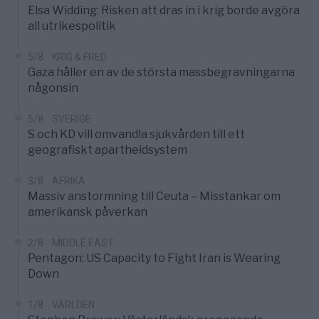
Elsa Widding: Risken att dras in i krig borde avgöra
all utrikespolitik
5/8
KRIG & FRED
Gaza håller en av de största massbegravningarna
någonsin
5/8
SVERIGE
S och KD vill omvandla sjukvården till ett
geografiskt apartheidsystem
3/8
AFRIKA
Massiv anstormning till Ceuta – Misstankar om
amerikansk påverkan
2/8
MIDDLE EAST
Pentagon: US Capacity to Fight Iran is Wearing
Down
1/8
VÄRLDEN