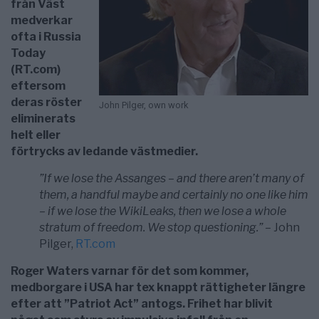
från Väst
medverkar
ofta i Russia
Today
(RT.com)
eftersom
deras röster
John Pilger, own work
eliminerats
helt eller
förtrycks av ledande västmedier.
”If we lose the Assanges – and there aren’t many of
them, a handful maybe and certainly no one like him
– if we lose the WikiLeaks, then we lose a whole
stratum of freedom. We stop questioning.” –
John
Pilger,
RT.com
Roger Waters varnar för det som kommer,
medborgare i USA har tex knappt rättigheter längre
efter att ”Patriot Act” antogs. Frihet har blivit