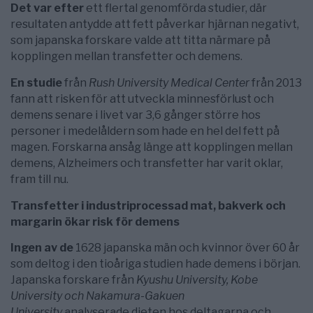
Det var efter
ett flertal genomförda studier, där
resultaten antydde att fett påverkar hjärnan negativt,
som japanska forskare valde att titta närmare på
kopplingen mellan transfetter och demens.
En studie
från
Rush University Medical Center
från 2013
fann att risken för att utveckla minnesförlust och
demens senare i livet var 3,6 gånger större hos
personer i medelåldern som hade en hel del fett på
magen. Forskarna ansåg länge att kopplingen mellan
demens, Alzheimers och transfetter har varit oklar,
fram till nu.
Transfetter i industriprocessad mat, bakverk och
margarin ökar risk för demens
Ingen av de
1628 japanska män och kvinnor över 60 år
som deltog i den tioåriga studien hade demens i början.
Japanska forskare från
Kyushu University, Kobe
University och Nakamura-Gakuen
University
analyserade dieten hos deltagarna och