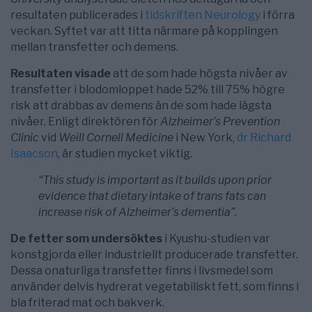
resultaten publicerades i
tidskriften Neurology
i förra
veckan. Syftet var att titta närmare på kopplingen
mellan transfetter och demens.
Resultaten visade
att de som hade högsta nivåer av
transfetter i blodomloppet hade 52% till 75% högre
risk att drabbas av demens än de som hade lägsta
nivåer. Enligt direktören för
Alzheimer’s Prevention
Clinic
vid
Weill Cornell Medicine
i New York,
dr Richard
Isaacson
, är studien mycket viktig.
“This study is important as it builds upon prior
evidence that dietary intake of trans fats can
increase risk of Alzheimer’s dementia”.
De fetter som undersöktes
i Kyushu-studien var
konstgjorda eller industriellt producerade transfetter.
Dessa onaturliga transfetter finns i livsmedel som
använder delvis hydrerat vegetabiliskt fett, som finns i
bla friterad mat och bakverk.