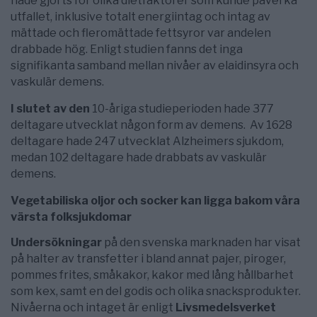
hade gjorts för olika dietfaktorer som kunde påverka
utfallet, inklusive totalt energiintag och intag av
mättade och fleromättade fettsyror var andelen
drabbade hög. Enligt studien fanns det inga
signifikanta samband mellan nivåer av elaidinsyra och
vaskulär demens.
I slutet av den
10-åriga studieperioden hade 377
deltagare utvecklat någon form av demens. Av 1628
deltagare hade 247 utvecklat Alzheimers sjukdom,
medan 102 deltagare hade drabbats av vaskulär
demens.
Vegetabiliska oljor och socker kan ligga bakom våra
värsta folksjukdomar
Undersökningar
på den svenska marknaden har visat
på halter av transfetter i bland annat pajer, piroger,
pommes frites, småkakor, kakor med lång hållbarhet
som kex, samt en del godis och olika snacksprodukter.
Nivåerna och intaget är enligt
Livsmedelsverket