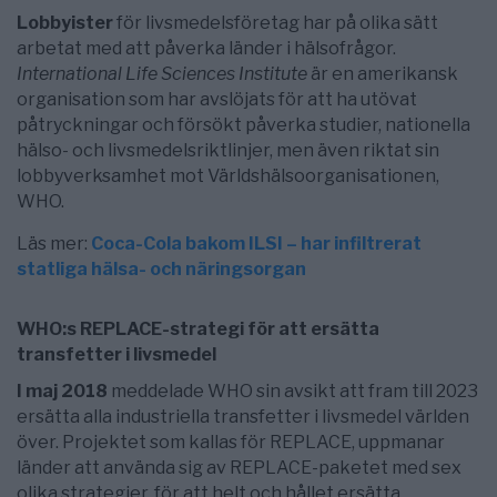
Lobbyister
för livsmedelsföretag har på olika sätt
arbetat med att påverka länder i hälsofrågor.
International Life Sciences Institute
är en amerikansk
organisation som har avslöjats för att ha utövat
påtryckningar och försökt påverka studier, nationella
hälso- och livsmedelsriktlinjer, men även riktat sin
lobbyverksamhet mot Världshälsoorganisationen,
WHO.
Läs mer:
Coca-Cola bakom ILSI – har infiltrerat
statliga hälsa- och näringsorgan
WHO:s REPLACE-strategi för att ersätta
transfetter i livsmedel
I maj 2018
meddelade WHO sin avsikt att fram till 2023
ersätta alla industriella transfetter i livsmedel världen
över. Projektet som kallas för REPLACE, uppmanar
länder att använda sig av REPLACE-paketet med sex
olika strategier, för att helt och hållet ersätta