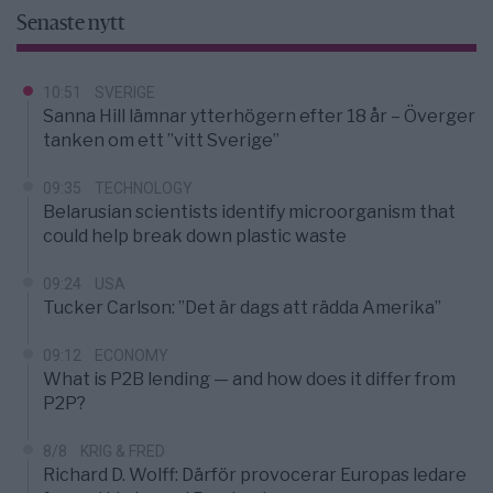
Senaste nytt
10:51
SVERIGE
Sanna Hill lämnar ytterhögern efter 18 år – Överger
tanken om ett ”vitt Sverige”
09:35
TECHNOLOGY
Belarusian scientists identify microorganism that
could help break down plastic waste
09:24
USA
Tucker Carlson: ”Det är dags att rädda Amerika”
09:12
ECONOMY
What is P2B lending — and how does it differ from
P2P?
8/8
KRIG & FRED
Richard D. Wolff: Därför provocerar Europas ledare