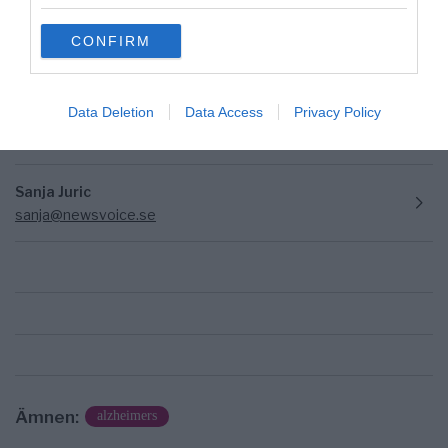
grant or deny consent to Google and its third-party tags to
use your data for below specified purposes in below Google
CONFIRM
consent section.
Data Deletion
Data Access
Privacy Policy
Sanja Juric
sanja@newsvoice.se
Ämnen:
alzheimers