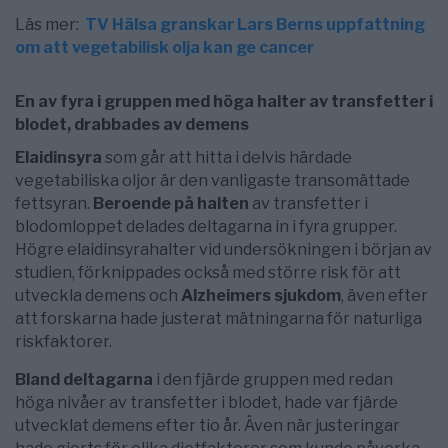
Läs mer:
TV Hälsa granskar Lars Berns uppfattning
om att vegetabilisk olja kan ge cancer
En av fyra i gruppen med höga halter av transfetter i
blodet, drabbades av demens
Elaidinsyra
som går att hitta i delvis härdade
vegetabiliska oljor är den vanligaste transomättade
fettsyran.
Beroende på halten
av transfetter i
blodomloppet delades deltagarna in i fyra grupper.
Högre elaidinsyrahalter vid undersökningen i början av
studien, förknippades också med större risk för att
utveckla demens och
Alzheimers sjukdom
, även efter
att forskarna hade justerat mätningarna för naturliga
riskfaktorer.
Bland deltagarna
i den fjärde gruppen med redan
höga nivåer av transfetter i blodet, hade var fjärde
utvecklat demens efter tio år. Även när justeringar