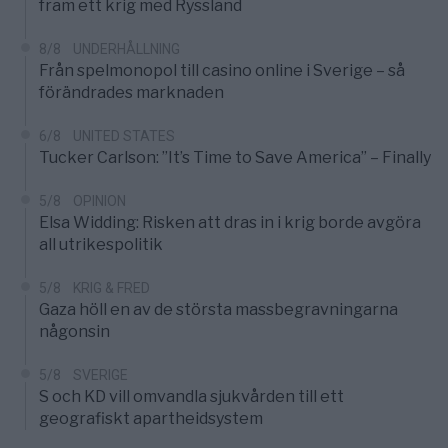
fram ett krig med Ryssland
8/8
UNDERHÅLLNING
Från spelmonopol till casino online i Sverige – så
förändrades marknaden
6/8
UNITED STATES
Tucker Carlson: ”It’s Time to Save America” – Finally
5/8
OPINION
Elsa Widding: Risken att dras in i krig borde avgöra
all utrikespolitik
5/8
KRIG & FRED
Gaza höll en av de största massbegravningarna
någonsin
5/8
SVERIGE
S och KD vill omvandla sjukvården till ett
geografiskt apartheidsystem