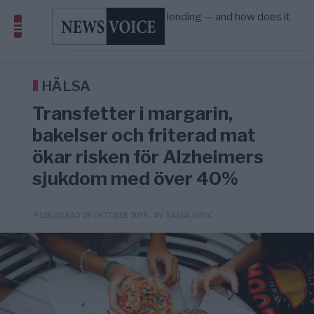
Amerika”
What is P2B lending — and how does it
09:12
ECONOMY
—
differ from P2P?
Richard D. Wolff: Därför provocerar
8/8
KRIG & FRED
—
Europas ledare fram ett krig med Rys ...
Sanna Hill lämnar ytterhögern efter 18 år –
10:51
SVERIGE
—
Överger tanken om ett ...
HÄLSA
Transfetter i margarin,
bakelser och friterad mat
ökar risken för Alzheimers
sjukdom med över 40%
- AV SANJA JURIC
PUBLICERAD 29 OKTOBER 2019