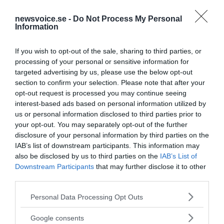
transfetter under de närmaste fem åren.
newsvoice.se -
Do Not Process My Personal
Information
“Implementing the six strategic actions in
the REPLACE package will help achieve the
If you wish to opt-out of the sale, sharing to third parties, or
elimination of trans fat, and represent a major
processing of your personal or sensitive information for
victory in the global fight against cardiovascular
targeted advertising by us, please use the below opt-out
disease.”
section to confirm your selection. Please note that after your
opt-out request is processed you may continue seeing
Text: Sanja R. Juric
interest-based ads based on personal information utilized by
Källor och relaterat
us or personal information disclosed to third parties prior to
your opt-out. You may separately opt-out of the further
CNN:
Alzheimer’s risk may be 75% higher for people
disclosure of your personal information by third parties on the
who eat trans fats
IAB’s list of downstream participants. This information may
WHO:
WHO plan to eliminate industrially-produced
also be disclosed by us to third parties on the
IAB’s List of
trans-fatty acids from global food supply
Downstream Participants
that may further disclose it to other
third parties.
Business Insider:
Eating lots of trans fats like
packaged donuts and margarine could make you
Please note that this website/app uses one or more Google
Personal Data Processing Opt Outs
75% more likely to get Alzheimer’s
services and may gather and store information including but
not limited to your visit or usage behaviour. You may click to
Google consents