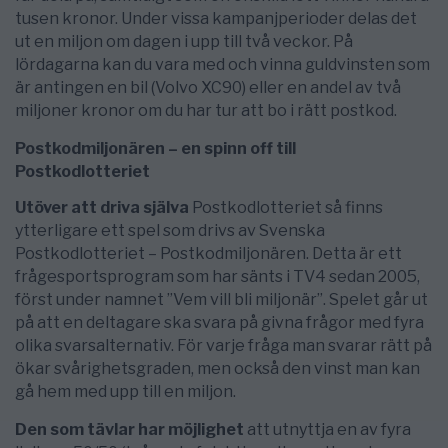
tusen kronor. Under vissa kampanjperioder delas det
ut en miljon om dagen i upp till två veckor. På
lördagarna kan du vara med och vinna guldvinsten som
är antingen en bil (Volvo XC90) eller en andel av två
miljoner kronor om du har tur att bo i rätt postkod.
Postkodmiljonären – en spinn off till
Postkodlotteriet
Utöver att driva själva
Postkodlotteriet så finns
ytterligare ett spel som drivs av Svenska
Postkodlotteriet – Postkodmiljonären. Detta är ett
frågesportsprogram som har sänts i TV4 sedan 2005,
först under namnet ”Vem vill bli miljonär”. Spelet går ut
på att en deltagare ska svara på givna frågor med fyra
olika svarsalternativ. För varje fråga man svarar rätt på
ökar svårighetsgraden, men också den vinst man kan
gå hem med upp till en miljon.
Den som tävlar har möjlighet
att utnyttja en av fyra