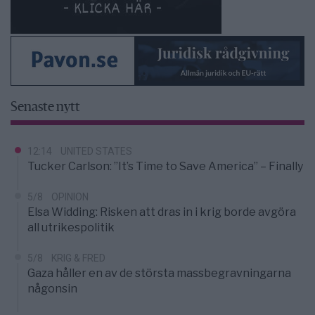
Senaste nytt
12:14
UNITED STATES
Tucker Carlson: ”It’s Time to Save America” – Finally
5/8
OPINION
Elsa Widding: Risken att dras in i krig borde avgöra
all utrikespolitik
5/8
KRIG & FRED
Gaza håller en av de största massbegravningarna
någonsin