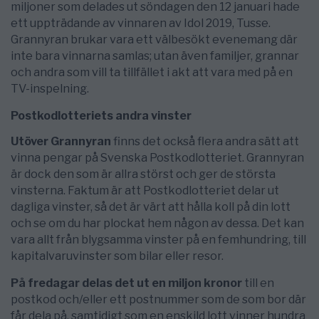
miljoner som delades ut söndagen den 12 januari hade
ett uppträdande av vinnaren av Idol 2019, Tusse.
Grannyran brukar vara ett välbesökt evenemang där
inte bara vinnarna samlas; utan även familjer, grannar
och andra som vill ta tillfället i akt att vara med på en
TV-inspelning.
Postkodlotteriets andra vinster
Utöver Grannyran
finns det också flera andra sätt att
vinna pengar på Svenska Postkodlotteriet. Grannyran
är dock den som är allra störst och ger de största
vinsterna. Faktum är att Postkodlotteriet delar ut
dagliga vinster, så det är värt att hålla koll på din lott
och se om du har plockat hem någon av dessa. Det kan
vara allt från blygsamma vinster på en femhundring, till
kapitalvaruvinster som bilar eller resor.
På fredagar delas det ut en miljon kronor
till en
postkod och/eller ett postnummer som de som bor där
får dela på, samtidigt som en enskild lott vinner hundra