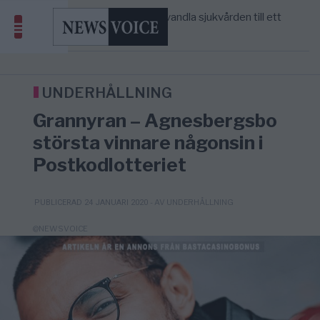
massbegravningarna någonsin
S och KD vill omvandla sjukvården till ett
5/8
SVERIGE
—
geografiskt apartheidsystem
Massiv anstormning till Ceuta – Misstankar
3/8
AFRIKA
—
om amerikansk påverkan
Tucker Carlson: ”It’s Time to Save
12:14
UNITED STATES
—
America” – Finally
UNDERHÅLLNING
Grannyran – Agnesbergsbo
största vinnare någonsin i
Postkodlotteriet
- AV UNDERHÅLLNING
PUBLICERAD 24 JANUARI 2020
@NEWSVOICE