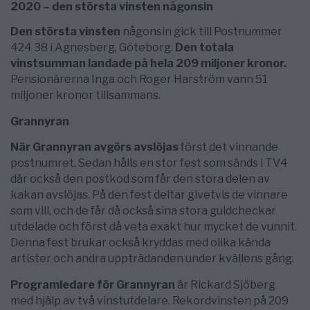
2020 – den största vinsten någonsin
Den största vinsten
någonsin gick till Postnummer
424 38 i Agnesberg, Göteborg.
Den totala
vinstsumman landade på hela 209 miljoner kronor.
Pensionärerna Inga och Roger Harström vann 51
miljoner kronor tillsammans.
Grannyran
När Grannyran avgörs avslöjas
först det vinnande
postnumret. Sedan hålls en stor fest som sänds i TV4
där också den postkod som får den stora delen av
kakan avslöjas. På den fest deltar givetvis de vinnare
som vill, och de får då också sina stora guldcheckar
utdelade och först då veta exakt hur mycket de vunnit.
Denna fest brukar också kryddas med olika kända
artister och andra uppträdanden under kvällens gång.
Programledare för Grannyran
är Rickard Sjöberg
med hjälp av två vinstutdelare. Rekordvinsten på 209