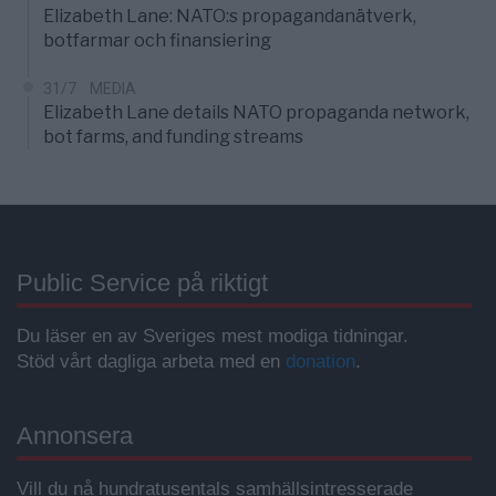
Elizabeth Lane: NATO:s propagandanätverk,
botfarmar och finansiering
31/7
MEDIA
Elizabeth Lane details NATO propaganda network,
bot farms, and funding streams
Public Service på riktigt
Du läser en av Sveriges mest modiga tidningar.
Stöd vårt dagliga arbeta med en
donation
.
Annonsera
Vill du nå hundratusentals samhällsintresserade