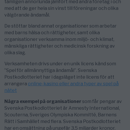
tämligen annorlunda jämfört med andra företag i och
med att de ger hela sin vinst till föreningar och olika
välgörande ändamål.
De stöttar bland annat organisationer som arbetar
med barns hälsa och rättigheter, samt olika
organisationer verksamma inom miljö- och klimat,
mänskliga rättigheter och medicinsk forskning av
olika slag.
Verksamheten drivs under en unik licens känd som
”Spel för allmännyttiga ändamål”. Svenska
Postkodlotteriet har i dagsläget inte licens för att
arrangera
online-kasino eller andra typer av spel på
nätet
Några exempel på organisationer
som får pengar av
Svenska Postkodlotteriet är Amnesty International,
Scouterna, Sveriges Olympiska Kommitté, Barnens
Rätt i Samhället med flera. Svenska Postkodlotteriet
har en omsättning på ungefär 3,5 miljarder kronor.