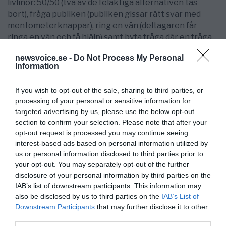
livlinor: 50/50 (två av de felaktiga alternativen tas
bort), fråga publiken (publiken gissar rätt svar med
mentometerknappar), ring en vän (deltagaren får
ringa en vän och få hjälp) samt byta fråga där en fråga
ersätts av en annan. Totalt kan man få svara på 15
newsvoice.se -
Do Not Process My Personal
frågor, men svarar man fel på en är man ute och får gå
Information
hem med en mindre vinst.
If you wish to opt-out of the sale, sharing to third parties, or
Vad gör vinnarna med sina pengar
processing of your personal or sensitive information for
Om du till exempel
har turen att få vara med och dela
targeted advertising by us, please use the below opt-out
på de miljoner som delas under kommande grannyror
section to confirm your selection. Please note that after your
så har du en delikat uppgift framför dig: att bestämma
opt-out request is processed you may continue seeing
interest-based ads based on personal information utilized by
vad du ska göra med pengarna. Tittar vi på hur tidigare
us or personal information disclosed to third parties prior to
deltagare har valt att spendera sina så är det vanligt
your opt-out. You may separately opt-out of the further
att de lägger pengarna på sitt hus eller på att resa.
disclosure of your personal information by third parties on the
Många äldre vinnare planerar också att ge ett bidrag
IAB’s list of downstream participants. This information may
till barn och barnbarn.
also be disclosed by us to third parties on the
IAB’s List of
Downstream Participants
that may further disclose it to other
Extern skribent
third parties.