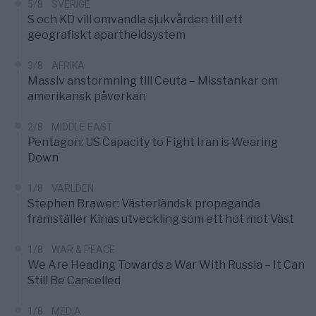
5/8
SVERIGE
S och KD vill omvandla sjukvården till ett
geografiskt apartheidsystem
3/8
AFRIKA
Massiv anstormning till Ceuta – Misstankar om
amerikansk påverkan
2/8
MIDDLE EAST
Pentagon: US Capacity to Fight Iran is Wearing
Down
1/8
VÄRLDEN
Stephen Brawer: Västerländsk propaganda
framställer Kinas utveckling som ett hot mot Väst
1/8
WAR & PEACE
We Are Heading Towards a War With Russia – It Can
Still Be Cancelled
1/8
MEDIA