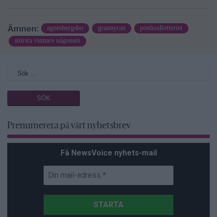
Ämnen:
agnesbergsbo
grannyran
postkodlotteriet
största vinnare någonsin
Prenumerera på vårt nyhetsbrev
Få NewsVoice nyhets-mail