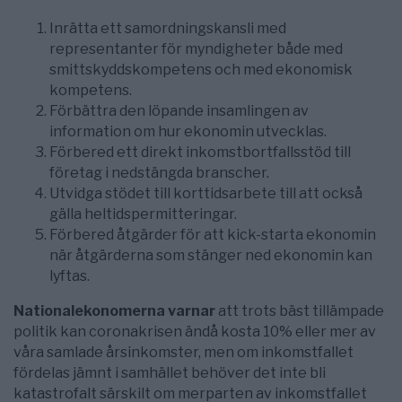
Inrätta ett samordningskansli med
representanter för myndigheter både med
smittskyddskompetens och med ekonomisk
kompetens.
Förbättra den löpande insamlingen av
information om hur ekonomin utvecklas.
Förbered ett direkt inkomstbortfallsstöd till
företag i nedstängda branscher.
Utvidga stödet till korttidsarbete till att också
gälla heltidspermitteringar.
Förbered åtgärder för att kick-starta ekonomin
när åtgärderna som stänger ned ekonomin kan
lyftas.
Nationalekonomerna varnar
att trots bäst tillämpade
politik kan coronakrisen ändå kosta 10% eller mer av
våra samlade årsinkomster, men om inkomstfallet
fördelas jämnt i samhället behöver det inte bli
katastrofalt särskilt om merparten av inkomstfallet