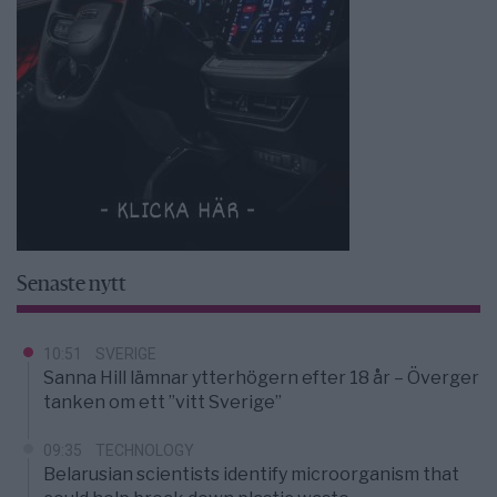
Senaste nytt
10:51
SVERIGE
Sanna Hill lämnar ytterhögern efter 18 år – Överger
tanken om ett ”vitt Sverige”
09:35
TECHNOLOGY
Belarusian scientists identify microorganism that