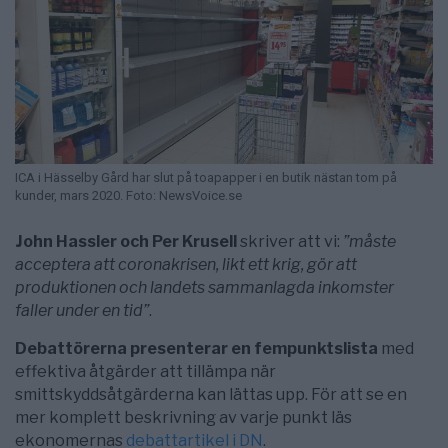
ICA i Hässelby Gård har slut på toapapper i en butik nästan tom på
kunder, mars 2020. Foto: NewsVoice.se
John Hassler och Per Krusell
skriver att vi:
”måste
acceptera att corona­krisen, likt ett krig, gör att
produktionen och landets sammanlagda inkomster
faller under en tid”
.
Debattörerna presenterar en fempunktslista
med
effektiva åtgärder att tillämpa när
smittskyddsåtgärderna kan lättas upp. För att se en
mer komplett beskrivning av varje punkt läs
ekonomernas
debattartikel i DN
.