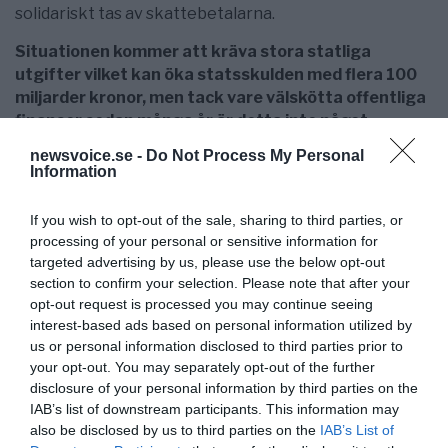
solidariskt tas av skattebetalarna.
Situationen kommer att kräva stora statliga
utgifter vilket kan öka statsskulden med flera 100
miljarder kronor, men tack vare välskötta offentliga
finanser sedan många år är detta inte något
problem, menar ekonomerna.
newsvoice.se -
Do Not Process My Personal
Information
Text: NewsVoice
If you wish to opt-out of the sale, sharing to third parties, or
processing of your personal or sensitive information for
targeted advertising by us, please use the below opt-out
section to confirm your selection. Please note that after your
opt-out request is processed you may continue seeing
interest-based ads based on personal information utilized by
us or personal information disclosed to third parties prior to
your opt-out. You may separately opt-out of the further
disclosure of your personal information by third parties on the
IAB’s list of downstream participants. This information may
NewsVoice redaktion
also be disclosed by us to third parties on the
IAB’s List of
nyheter@newsvoice.se