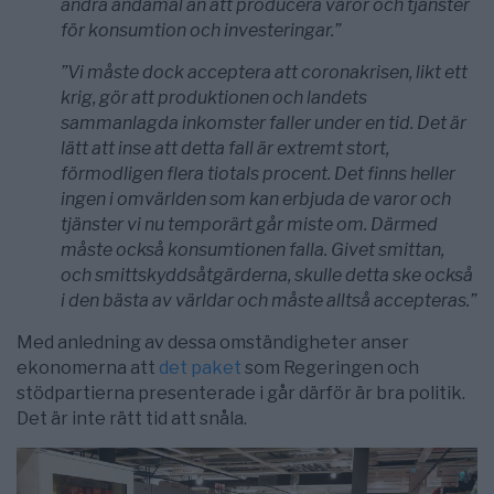
andra ändamål än att producera varor och tjänster
för konsumtion och investeringar.”
”Vi måste dock acceptera att corona­krisen, likt ett
krig, gör att produktionen och landets
sammanlagda inkomster faller under en tid. Det är
lätt att inse att detta fall är extremt stort,
förmodligen flera tiotals procent. Det finns heller
ingen i omvärlden som kan erbjuda de varor och
tjänster vi nu temporärt går miste om. Därmed
måste också konsumtionen falla. Givet smittan,
och smittskyddsåtgärderna, skulle detta ske också
i den bästa av världar och måste alltså accepteras.”
Med anledning av dessa omständigheter anser
ekonomerna att
det paket
som Regeringen och
stödpartierna presenterade i går därför är bra politik.
Det är inte rätt tid att snåla.