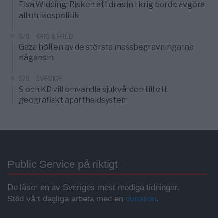
Elsa Widding: Risken att dras in i krig borde avgöra
all utrikespolitik
5/8
KRIG & FRED
Gaza höll en av de största massbegravningarna
någonsin
5/8
SVERIGE
S och KD vill omvandla sjukvården till ett
geografiskt apartheidsystem
Public Service på riktigt
Du läser en av Sveriges mest modiga tidningar.
Stöd vårt dagliga arbeta med en
donation
.