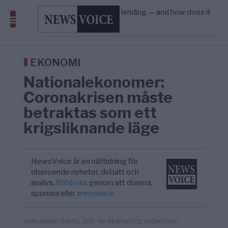
Amerika”
What is P2B lending — and how does it
09:12
ECONOMY
—
differ from P2P?
Richard D. Wolff: Därför provocerar
8/8
KRIG & FRED
—
Europas ledare fram ett krig med Rys ...
Sanna Hill lämnar ytterhögern efter 18 år –
10:51
SVERIGE
—
Överger tanken om ett ...
EKONOMI
Nationalekonomer:
Coronakrisen måste
betraktas som ett
krigsliknande läge
NewsVoice är en nättidning för
oberoende nyheter, debatt och
analys.
Stöd oss
genom att donera,
sponsra eller
annonsera
.
- AV NEWSVOICE REDAKTION
PUBLICERAD 3 APRIL 2020