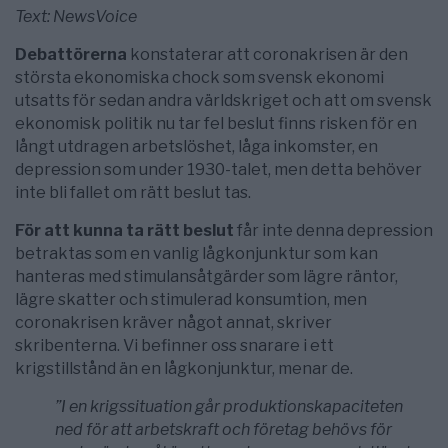
Text: NewsVoice
Debattörerna
konstaterar att coronakrisen är den
största ekonomiska chock som svensk ekonomi
utsatts för sedan andra världskriget och att om svensk
ekonomisk politik nu tar fel beslut finns risken för en
långt utdragen arbetslöshet, låga inkomster, en
depression som under 1930-talet, men detta behöver
inte bli fallet om rätt beslut tas.
För att kunna ta rätt beslut
får inte denna depression
betraktas som en vanlig lågkonjunktur som kan
hanteras med stimulansåtgärder som lägre räntor,
lägre skatter och stimulerad konsumtion, men
coronakrisen kräver något annat, skriver
skribenterna. Vi befinner oss snarare i ett
krigstillstånd än en lågkonjunktur, menar de.
”I en krigssituation går produktionskapaciteten
ned för att arbetskraft och företag behövs för