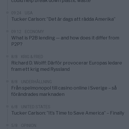
could help break down plastic waste
09:24
USA
Tucker Carlson: ”Det är dags att rädda Amerika”
09:12
ECONOMY
What is P2B lending — and how does it differ from
P2P?
8/8
KRIG & FRED
Richard D. Wolff: Därför provocerar Europas ledare
fram ett krig med Ryssland
8/8
UNDERHÅLLNING
Från spelmonopol till casino online i Sverige – så
förändrades marknaden
6/8
UNITED STATES
Tucker Carlson: ”It’s Time to Save America” – Finally
5/8
OPINION