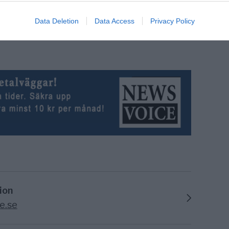
t vara Epsteins närmaste kollega i
Data Deletion
Data Access
Privacy Policy
rott mot unga kvinnor.
ion
e.se