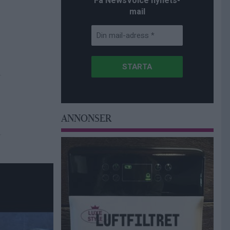
Få NewsVoice nyhets-
mail
ANNONSER