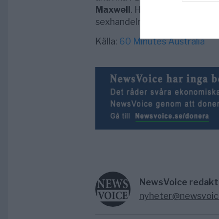
Maxwell
. Hon anklagas för at
sexhandeln och för flera sexb
Källa:
60 Minutes Australia
NewsVoice redakt
nyheter@newsvoic