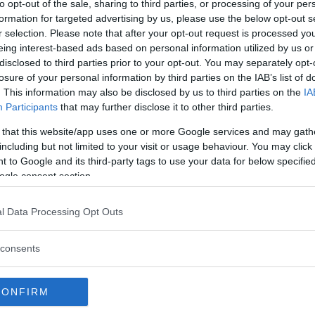
to opt-out of the sale, sharing to third parties, or processing of your per
formation for targeted advertising by us, please use the below opt-out s
r selection. Please note that after your opt-out request is processed y
eing interest-based ads based on personal information utilized by us or
disclosed to third parties prior to your opt-out. You may separately opt-
losure of your personal information by third parties on the IAB’s list of
. This information may also be disclosed by us to third parties on the
IA
Participants
that may further disclose it to other third parties.
 that this website/app uses one or more Google services and may gath
including but not limited to your visit or usage behaviour. You may click 
 to Google and its third-party tags to use your data for below specifi
ogle consent section.
r att tillfredsställa sin lust för unga
kor. Epstein kontrollerade även en
 För ett år sedan arresterades Epstein
l Data Processing Opt Outs
 i ett häkte i New York.
consents
ndalen gå till graven med honom. Istället
ot hans högprofilerade vänner. En av
CONFIRM
ingens son,
Prins Andrew
, som fortsätter att
nombrott i fallet var gripandet av
Ghislaine