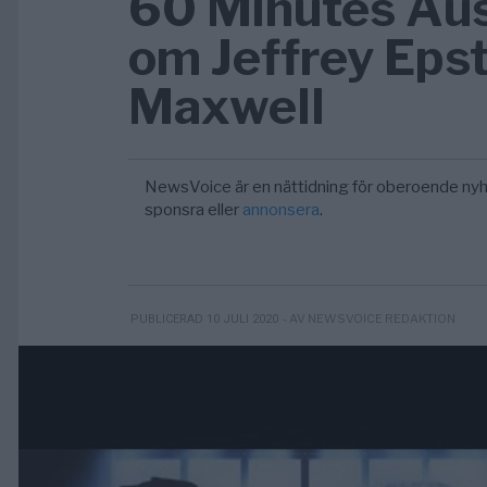
60 Minutes Aus
om Jeffrey Epst
Maxwell
NewsVoice är en nättidning för oberoende nyh
sponsra eller
annonsera
.
- AV NEWSVOICE REDAKTION
PUBLICERAD 10 JULI 2020