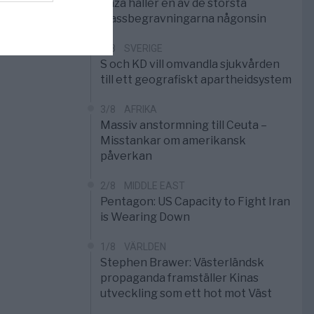
Gaza håller en av de största
massbegravningarna någonsin
5/8
SVERIGE
S och KD vill omvandla sjukvården
till ett geografiskt apartheidsystem
3/8
AFRIKA
Massiv anstormning till Ceuta –
Misstankar om amerikansk
påverkan
2/8
MIDDLE EAST
Pentagon: US Capacity to Fight Iran
is Wearing Down
1/8
VÄRLDEN
Stephen Brawer: Västerländsk
propaganda framställer Kinas
utveckling som ett hot mot Väst