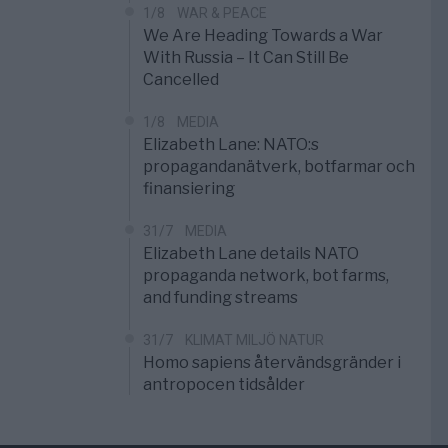
1/8
WAR & PEACE
We Are Heading Towards a War
With Russia – It Can Still Be
Cancelled
1/8
MEDIA
Elizabeth Lane: NATO:s
propagandanätverk, botfarmar och
finansiering
31/7
MEDIA
Elizabeth Lane details NATO
propaganda network, bot farms,
and funding streams
31/7
KLIMAT MILJÖ NATUR
Homo sapiens återvändsgränder i
antropocen tidsålder