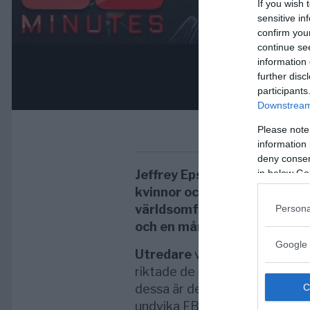
If you wish 
sensitive in
confirm you
continue se
information 
further disc
participants
Downstream 
Please note
information 
deny consent
in below Go
Jeffrey Epstein gjorde allt fö
kvinnor och minderåriga flic
världsomfattande sexhandel.
Persona
och en månad senare dog han
Google 
Utredare
vägrade att låta ska
riktade de uppmärksamheten m
dessa är den brittiska drottn
undvika FBI. Ett betydande ge