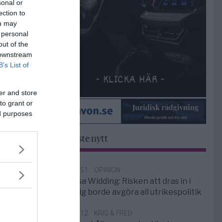
sonal or
ection to
ou may
 personal
out of the
 downstream
B’s List of
er and store
to grant or
ed purposes
Senaste nytt
18:51
OPINION
Elsa Widding: Risken att dras in i
krig borde avgöra all utrikespolitik
12:12
KRIG & FRED