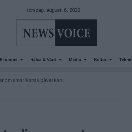
torsdag, augusti 6, 2026
n is Wearing Down
orde avgöra all utrikespolitik
Ekonomi
Hälsa & Vård
Media
Kultur
Tekni
begravningarna någonsin
tt geografiskt apartheidsystem
nkar om amerikansk påverkan
n is Wearing Down
orde avgöra all utrikespolitik