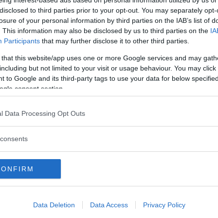
VH Score, Vaccine Hesitancy score
).
disclosed to third parties prior to your opt-out. You may separately opt-
losure of your personal information by third parties on the IAB’s list of
visar Facebook att negativa kommentarer
. This information may also be disclosed by us to third parties on the
IA
uceras:
”Drastically reduce user exposure to
Participants
that may further disclose it to other third parties.
mments”.
 that this website/app uses one or more Google services and may gath
including but not limited to your visit or usage behaviour. You may click 
rna detekterar motstånd, tvivel och negativ
 to Google and its third-party tags to use your data for below specifi
entarer, kommentarstrådar och delningar
ogle consent section.
l Data Processing Opt Outs
r av värderingar och uttryck som granskas
consents
ement
CONFIRM
e/provide vaccines
nialism
Data Deletion
Data Access
Privacy Policy
roven or severe side effects or death