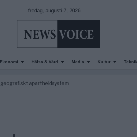
fredag, augusti 7, 2026
nkar om amerikansk påverkan
America” – Finally
Ekonomi
Hälsa & Vård
Media
Kultur
Tekni
de avgöra all utrikespolitik
gravningarna någonsin
tt geografiskt apartheidsystem
nkar om amerikansk påverkan
America” – Finally