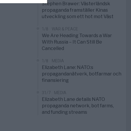
Stephen Brawer: Västerländsk
propaganda framställer Kinas
utveckling som ett hot mot Väst
1/8
WAR & PEACE
We Are Heading Towards a War
With Russia – It Can Still Be
Cancelled
1/8
MEDIA
Elizabeth Lane: NATO:s
propagandanätverk, botfarmar och
finansiering
31/7
MEDIA
Elizabeth Lane details NATO
propaganda network, bot farms,
and funding streams