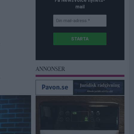
Få NewsVoice nyhets-
mail
ANNONSER