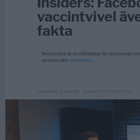
Insiders: Face
vaccintvivel äv
fakta
NewsVoice är en nättidning för oberoende nyh
sponsra eller
annonsera
.
- AV NEWSVOICE REDAKTION
PUBLICERAD 25 MAJ 2021