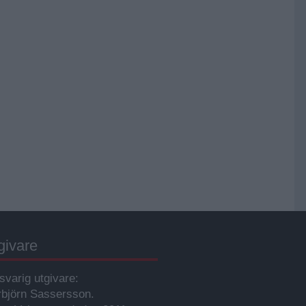
givare
svarig utgivare:
rbjörn Sassersson.