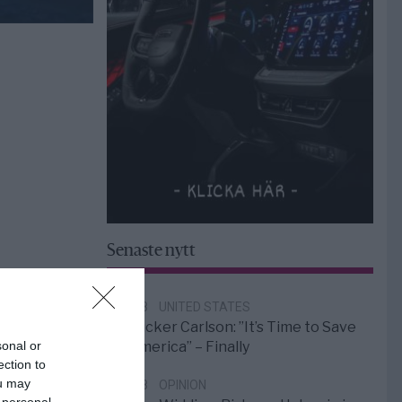
Senaste nytt
6/8
UNITED STATES
Tucker Carlson: ”It’s Time to Save
sonal or
America” – Finally
ection to
ou may
5/8
OPINION
 personal