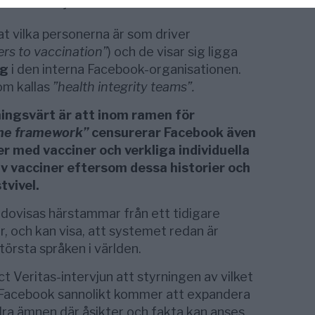
tives or rejection
at vilka personerna är som driver
ers to vaccination”
) och de visar sig ligga
rg
i den interna Facebook-organisationen.
om kallas
”health integrity teams”.
ingsvärt är att inom ramen för
ine framework”
censurerar Facebook även
r med vacciner och verkliga individuella
av vacciner eftersom dessa historier och
tvivel.
ovisas härstammar från ett tidigare
, och kan visa, att systemet redan är
örsta språken i världen.
 Veritas-intervjun att styrningen av vilket
å Facebook sannolikt kommer att expandera
dra ämnen där åsikter och fakta kan anses