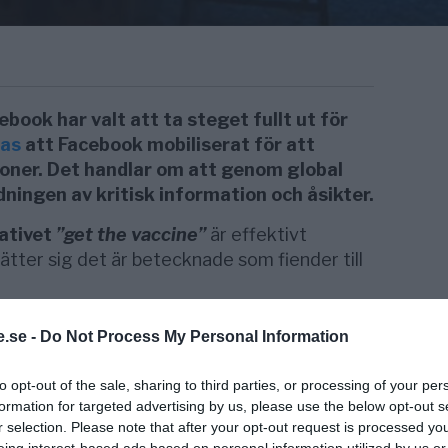
book har valt att ta steget fullt ut för
tas
att Facebook mobiliserat för att
ioner. Det handlar om att genom global
ningen av kritisk information och åsikter.
rativet
”get the vaccine”
är effektivt
ter sig det är betecknade som fiender till
 ut visar att Facebook utgår från ett
.se -
Do Not Process My Personal Information
ntarer och delningar på Facebook ska
 till vacciner och massvaccination. Facebook
to opt-out of the sale, sharing to third parties, or processing of your per
yn hos
”Centers for Disease Control”
(CDC).
formation for targeted advertising by us, please use the below opt-out s
r selection. Please note that after your opt-out request is processed y
ok använder klassificerare i algoritmerna
eing interest-based ads based on personal information utilized by us or