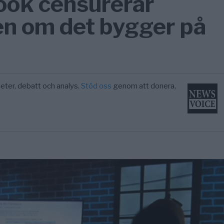
book censurerar
en om det bygger på
eter, debatt och analys.
Stöd oss
genom att donera,