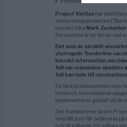
Promotion of vaccine alterna
Project Veritas
har identifier
censureringsprojekten (
”Barri
mycket nära
Mark Zuckerbe
Personerna är en del av vad s
Det som är särskilt anmärkn
styrregeln
”borderline vacc
korrekt information om riske
fall när människor skadats 
fall kan leda till vaccinations
De läckta dokumenten som red
betatest, men visslarna uppger
implementerat globalt på de st
Det framkommer även i Project
innehåll som får publiceras p
och bli gällande för många an