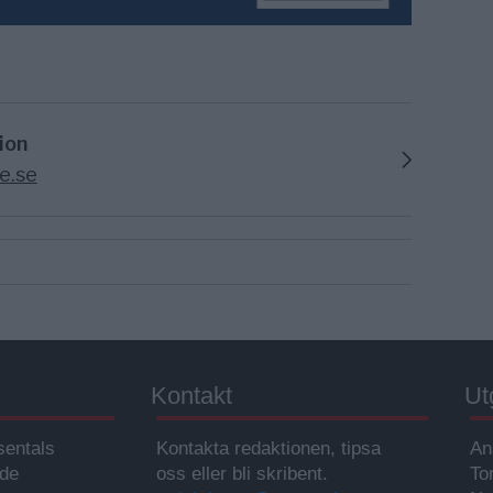
ion
e.se
Kontakt
Ut
sentals
Kontakta redaktionen, tipsa
An
ade
oss eller bli skribent.
To