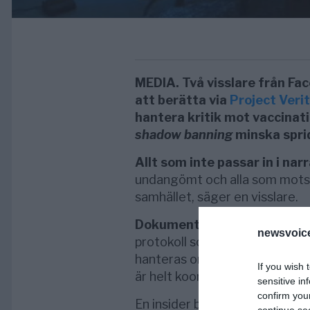
MEDIA. Två visslare från Face
att berätta via
Project Veri
hantera kritik mot vaccinat
shadow banning
minska sprid
Allt som inte passar in i nar
undangömt och alla som motsät
samhället, säger en visslare.
Dokument
som visslarna läckt
newsvoice
protokoll som styr hur komme
hanteras om dessa är kritiska
If you wish 
är helt koordinerat med polic
sensitive in
confirm you
En insider berättar att Facebo
continue se