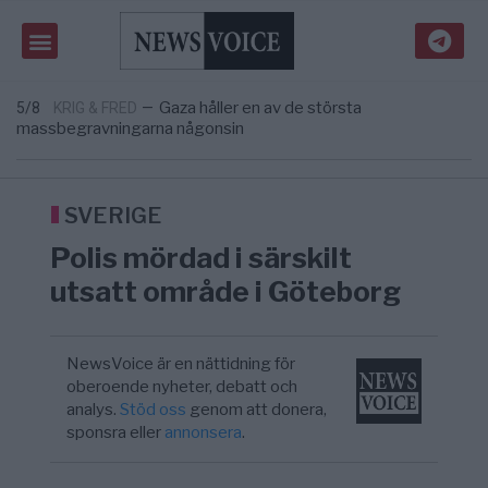
Pentagon: US Capacity to Fight Iran is
2/8
MIDDLE EAST
—
Wearing Down
Elsa Widding: Risken att dras in i krig
18:51
OPINION
—
borde avgöra all utrikespolitik
Gaza håller en av de största
5/8
KRIG & FRED
—
massbegravningarna någonsin
S och KD vill omvandla sjukvården till ett
5/8
SVERIGE
—
geografiskt apartheidsystem
Massiv anstormning till Ceuta – Misstankar
3/8
AFRIKA
—
om amerikansk påverkan
SVERIGE
Pentagon: US Capacity to Fight Iran is
2/8
MIDDLE EAST
—
Polis mördad i särskilt
Wearing Down
Elsa Widding: Risken att dras in i krig
18:51
OPINION
—
utsatt område i Göteborg
borde avgöra all utrikespolitik
NewsVoice är en nättidning för
oberoende nyheter, debatt och
analys.
Stöd oss
genom att donera,
sponsra eller
annonsera
.