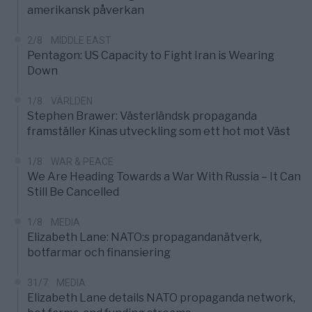
amerikansk påverkan
2/8
MIDDLE EAST
Pentagon: US Capacity to Fight Iran is Wearing
Down
1/8
VÄRLDEN
Stephen Brawer: Västerländsk propaganda
framställer Kinas utveckling som ett hot mot Väst
1/8
WAR & PEACE
We Are Heading Towards a War With Russia – It Can
Still Be Cancelled
1/8
MEDIA
Elizabeth Lane: NATO:s propagandanätverk,
botfarmar och finansiering
31/7
MEDIA
Elizabeth Lane details NATO propaganda network,