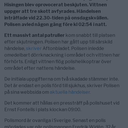
Hisingen blev oprovocerat beskjuten. Vittnen
uppger att tre skott avfyrades. Händelsen
inträffade vid 22.30-tiden på onsdagskvällen.
Polisen avled någon gång före kl 02:54 i natt.
Ett massivt antal patruller
kom snabbt till platsen
efter skjutningen. Polisen har gått upp till särskild
händelse,
skriver
Aftonbladet. Polisen inledde
omedelbart dörrknackning i området och vittnen har
förhörts. Enligt vittnen flög polishelikoptrar över
området efter nattens händelse.
De initiala uppgifterna om två skadade stämmer inte.
Det är endast en polis förd till sjukhus, skriver Polisen
på sina webbsida om
aktuella händelser.
Det kommer att hållas en pressträff på polishuset vid
Ernst Fontells i plats klockan 09:00.
Polismord är ovanliga i Sverige. Senast en polis
mördades var när polismannen Fredrik Widén, 32 år,