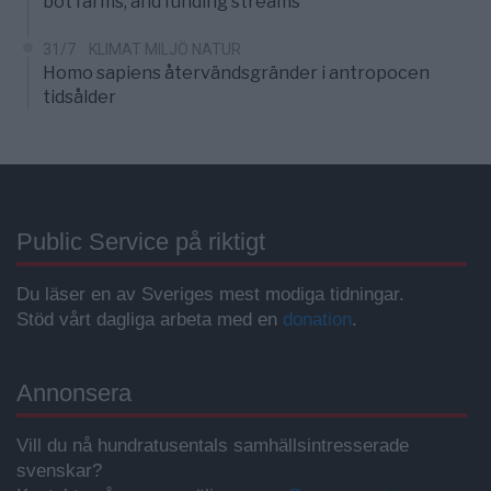
bot farms, and funding streams
31/7
KLIMAT MILJÖ NATUR
Homo sapiens återvändsgränder i antropocen
tidsålder
Public Service på riktigt
Du läser en av Sveriges mest modiga tidningar.
Stöd vårt dagliga arbeta med en
donation
.
Annonsera
Vill du nå hundratusentals samhällsintresserade
svenskar?