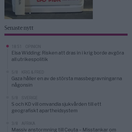
Senaste nytt
18:51
OPINION
Elsa Widding: Risken att dras in i krig borde avgöra
all utrikespolitik
5/8
KRIG & FRED
Gaza håller en av de största massbegravningarna
någonsin
5/8
SVERIGE
S och KD vill omvandla sjukvården till ett
geografiskt apartheidsystem
3/8
AFRIKA
Massiv anstormning till Ceuta – Misstankar om