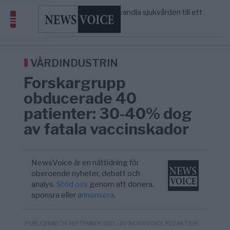
massbegravningarna någonsin
S och KD vill omvandla sjukvården till ett
5/8
SVERIGE
—
geografiskt apartheidsystem
Massiv anstormning till Ceuta – Misstankar
3/8
AFRIKA
—
om amerikansk påverkan
Tucker Carlson: ”It’s Time to Save
12:14
UNITED STATES
—
America” – Finally
VÅRDINDUSTRIN
Forskargrupp
obducerade 40
patienter: 30-40% dog
av fatala vaccinskador
NewsVoice är en nättidning för
oberoende nyheter, debatt och
analys.
Stöd oss
genom att donera,
sponsra eller
annonsera
.
- AV NEWSVOICE REDAKTION
PUBLICERAD 24 SEPTEMBER 2021