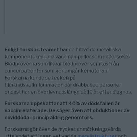
Enligt forskar-teamet
har de hittat de metalliska
komponenterna i alla vaccinampuller som undersökts.
Blodproverna som liknar blodprover som tas från
cancerpatienter som genomgår kemoterapi.
Forskarna kunde se tecken på
hjärtmuskelinflammation där drabbadee personer
endast har en överlevnadslängd på 10 år efter diagnos.
Forskarna uppskattar att 40% av dödsfallen är
vaccinrelaterade. De säger även att obduktioner av
coviddöda i princip aldrig genomförs.
Forskarna gör även de mycket anmärkningsvärda
uttalandet att ingen vet vad de
metallstrukturer
och