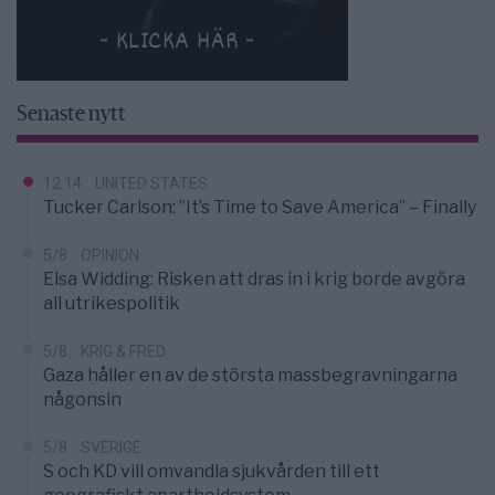
Senaste nytt
12:14
UNITED STATES
Tucker Carlson: ”It’s Time to Save America” – Finally
5/8
OPINION
Elsa Widding: Risken att dras in i krig borde avgöra
all utrikespolitik
5/8
KRIG & FRED
Gaza håller en av de största massbegravningarna
någonsin
5/8
SVERIGE
S och KD vill omvandla sjukvården till ett