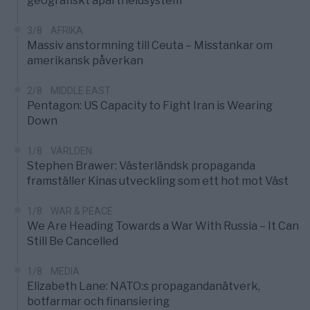
geografiskt apartheidsystem
3/8
AFRIKA
Massiv anstormning till Ceuta – Misstankar om
amerikansk påverkan
2/8
MIDDLE EAST
Pentagon: US Capacity to Fight Iran is Wearing
Down
1/8
VÄRLDEN
Stephen Brawer: Västerländsk propaganda
framställer Kinas utveckling som ett hot mot Väst
1/8
WAR & PEACE
We Are Heading Towards a War With Russia – It Can
Still Be Cancelled
1/8
MEDIA
Elizabeth Lane: NATO:s propagandanätverk,
botfarmar och finansiering