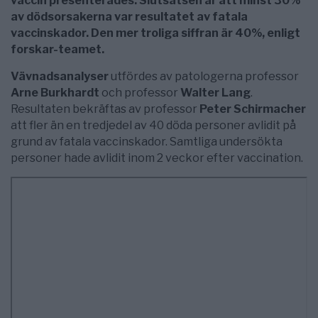
vaccin presenterades. Slutsatsen är att minst 30%
av dödsorsakerna var resultatet av fatala
vaccinskador. Den mer troliga siffran är 40%, enligt
forskar-teamet.
Vävnadsanalyser
utfördes av patologerna professor
Arne Burkhardt
och professor
Walter Lang
.
Resultaten bekräftas av professor
Peter Schirmacher
att fler än en tredjedel av 40 döda personer avlidit på
grund av fatala vaccinskador. Samtliga undersökta
personer hade avlidit inom 2 veckor efter vaccination.