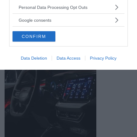
Please note that this website/app uses one or more Google
Personal Data Processing Opt Outs
services and may gather and store information including but
not limited to your visit or usage behaviour. You may click to
Google consents
ANNONSER
grant or deny consent to Google and its third-party tags to
use your data for below specified purposes in below Google
CONFIRM
consent section.
Data Deletion
Data Access
Privacy Policy