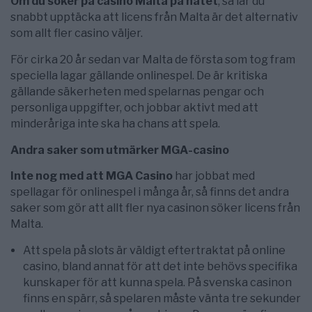
Om du söker på casino Malta på nätet
, så lär du
snabbt upptäcka att licens från Malta är det alternativ
som allt fler casino väljer.
För cirka 20 år sedan var Malta de första som tog fram
speciella lagar gällande onlinespel. De är kritiska
gällande säkerheten med spelarnas pengar och
personliga uppgifter, och jobbar aktivt med att
minderåriga inte ska ha chans att spela.
Andra saker som utmärker MGA-casino
Inte nog med att MGA Casino
har jobbat med
spellagar för onlinespel i många år, så finns det andra
saker som gör att allt fler nya casinon söker licens från
Malta.
Att spela på slots är väldigt eftertraktat på online
casino, bland annat för att det inte behövs specifika
kunskaper för att kunna spela. På svenska casinon
finns en spärr, så spelaren måste vänta tre sekunder