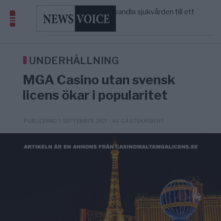
massbegravningarna någonsin
S och KD vill omvandla sjukvården till ett
5/8
SVERIGE
—
geografiskt apartheidsystem
Massiv anstormning till Ceuta – Misstankar
3/8
AFRIKA
—
om amerikansk påverkan
Tucker Carlson: ”It’s Time to Save
6/8
UNITED STATES
—
America” – Finally
UNDERHÅLLNING
MGA Casino utan svensk
licens ökar i popularitet
- AV GÄSTSKRIBENT
PUBLICERAD 1 SEPTEMBER 2021