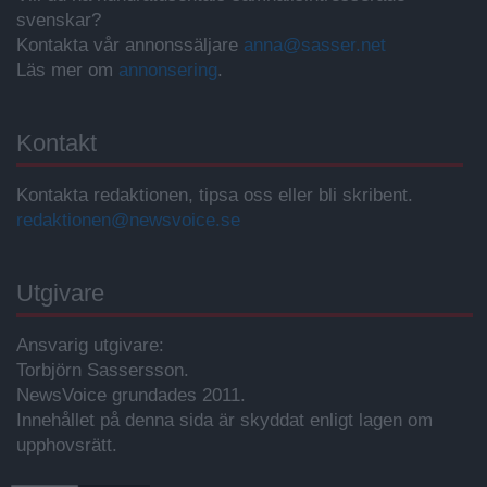
svenskar?
Kontakta vår annonssäljare
anna@sasser.net
Läs mer om
annonsering
.
Kontakt
Kontakta redaktionen, tipsa oss eller bli skribent.
redaktionen@newsvoice.se
Utgivare
Ansvarig utgivare:
Torbjörn Sassersson.
NewsVoice grundades 2011.
Innehållet på denna sida är skyddat enligt lagen om
upphovsrätt.