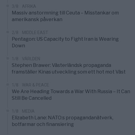
3/8
AFRIKA
Massiv anstormning till Ceuta – Misstankar om
amerikansk påverkan
2/8
MIDDLE EAST
Pentagon: US Capacity to Fight Iran is Wearing
Down
1/8
VÄRLDEN
Stephen Brawer: Västerländsk propaganda
framställer Kinas utveckling som ett hot mot Väst
1/8
WAR & PEACE
We Are Heading Towards a War With Russia – It Can
Still Be Cancelled
1/8
MEDIA
Elizabeth Lane: NATO:s propagandanätverk,
botfarmar och finansiering