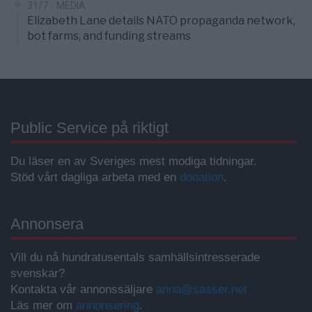
31/7
MEDIA
Elizabeth Lane details NATO propaganda network,
bot farms, and funding streams
Public Service på riktigt
Du läser en av Sveriges mest modiga tidningar.
Stöd vårt dagliga arbeta med en
donation
.
Annonsera
Vill du nå hundratusentals samhällsintresserade
svenskar?
Kontakta vår annonssäljare
anna@sasser.net
Läs mer om
annonsering
.