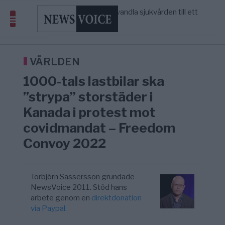
massbegravningarna någonsin
S och KD vill omvandla sjukvården till ett
5/8
SVERIGE
—
geografiskt apartheidsystem
Massiv anstormning till Ceuta – Misstankar
3/8
AFRIKA
—
om amerikansk påverkan
Tucker Carlson: ”It’s Time to Save
6/8
UNITED STATES
—
America” – Finally
VÄRLDEN
1000-tals lastbilar ska
”strypa” storstäder i
Kanada i protest mot
covidmandat – Freedom
Convoy 2022
Torbjörn Sassersson grundade
NewsVoice 2011. Stöd hans
arbete genom en
direktdonation
via Paypal.