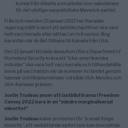
kvinna från Alberta som arbetar som sekreterare
för det västliga separatistiska Maverick-partiet.
Från och med den 15 januari 2022 har Kanadas
regering ställt kravet att lastbilschaufförer ska vara
helt vaccinerade eller sättas i en två veckor lång
karantän när de åkt tillbaka till Kanada från USA.
Den 22 januari började dessutom USA:s
Department of
Homeland Security
kräva att ”icke-amerikanska
individer” ska vara helt vaccinerade och tillhandahålla
bevis på vaccination när de kommer in i landet genom
hamnar och färjeterminaler vid både USA-Mexiko och
USA-Kanadas gränser.
Justin Trudeau anser att lastbilsförarna i Freedom
Convoy 2022 bara är en ”mindre marginaliserad
minoritet”
Justin Trudeau
kallar protesten för
”a small fringe
minority”
, ett nedsättande epitet som kan översättas