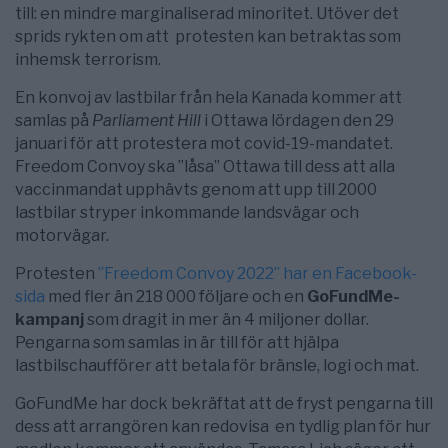
till: en mindre marginaliserad minoritet. Utöver det
sprids rykten om att protesten kan betraktas som
inhemsk terrorism.
En konvoj av lastbilar från hela Kanada kommer att
samlas på
Parliament Hill
i Ottawa lördagen den 29
januari för att protestera mot covid-19-mandatet.
Freedom Convoy ska ”låsa” Ottawa till dess att alla
vaccinmandat upphävts genom att upp till 2000
lastbilar stryper inkommande landsvägar och
motorvägar.
Protesten
”Freedom Convoy 2022” har en Facebook-
sida
med fler än 218 000 följare och en
GoFundMe-
kampanj
som dragit in mer än 4 miljoner dollar.
Pengarna som samlas in är till för att hjälpa
lastbilschaufförer att betala för bränsle, logi och mat.
GoFundMe har dock bekräftat att de fryst pengarna till
dess att arrangören kan redovisa en tydlig plan för hur