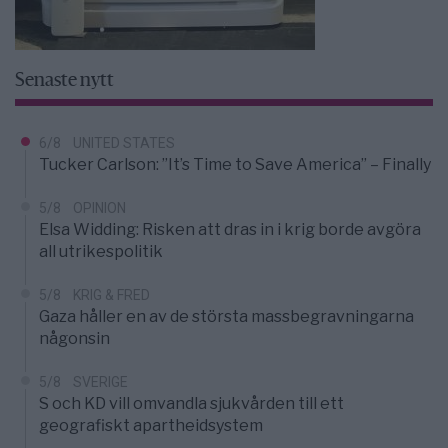
Senaste nytt
6/8
UNITED STATES
Tucker Carlson: ”It’s Time to Save America” – Finally
5/8
OPINION
Elsa Widding: Risken att dras in i krig borde avgöra
all utrikespolitik
5/8
KRIG & FRED
Gaza håller en av de största massbegravningarna
någonsin
5/8
SVERIGE
S och KD vill omvandla sjukvården till ett
geografiskt apartheidsystem