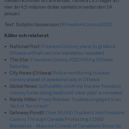
medlen kommer att användas. Tamara Lich säger att
mer än 4,5 miljoner dollar samlats in sedan den 14
januari.
Text: Torbjörn Sassersson |
#FreedomConvoy2022
Källor och relaterat
National Post:
Freedom Convoy plans to gridlock
Ottawa until all vaccine mandates repealed
The Star:
Freedom Convoy 2022 hitting Ottawa
Saturday
City News (Ottawa):
Police monitoring trucker
convoy ahead of weekend rally in Ottawa
Global News:
GoFundMe confirms trucker freedom
convoy funds being held until ‘clear plan’ is revealed
Randy Hillier:
Press Release: Trudeau engaged in an
“Act of Terrorism”
Gateway Pundit:
Over 50,000 Truckers Join Freedom
Convoy Through Canada Protesting COVID
Mandates – Massive Crowds of Canadians Show Up