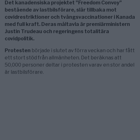
Det kanadensiska projektet ”Freedom Convoy”
bestående av lastbilsförare, slår tillbaka mot
covidrestriktioner och tvångsvaccinationer i Kanada
med full kraft. Deras måltavla är premiärministern
Justin Trudeau och regeringens totalitära
covidpolitik.
Protesten
började i slutet av förra veckan och har fått
ett stort stöd från allmänheten. Det beräknas att
50,000 personer deltar i protesten varav en stor andel
är lastbilsförare.