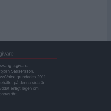
givare
svarig utgivare:
rbjörn Sassersson.
wsVoice grundades 2011.
nehållet på denna sida är
yddat enligt lagen om
phovsrätt.