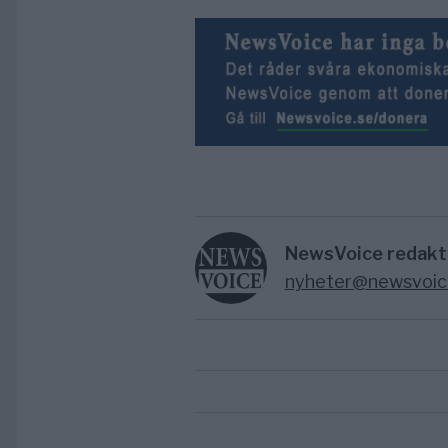
NewsVoice redakt
nyheter@newsvoic