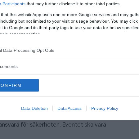
ger att det är nu det gäller. Alla måste
Participants
that may further disclose it to other third parties.
ans och stoppa vaccinpassen, vilka strider
 that this website/app uses one or more Google services and may gath
na.
including but not limited to your visit or usage behaviour. You may click 
 to Google and its third-party tags to use your data for below specifi
aktivist nämner den ledarskapskonferens
ogle consent section.
 jan). Den samlade 40 st ledargestalter
i Sverige, både vaccinerade och
l Data Processing Opt Outs
srörelsen
säger att dialogen med polisen är
consents
tt samarbete med polisen ska göra
säger att det inte finns några restriktioner
CONFIRM
on på denna nivå. Winter föreslår att
ejtillvaccinpass.nu
som har en
.
Data Deletion
Data Access
Privacy Policy
anifestationen ska skyddas från yttre
 ansvara för säkerheten. Eventet ska vara