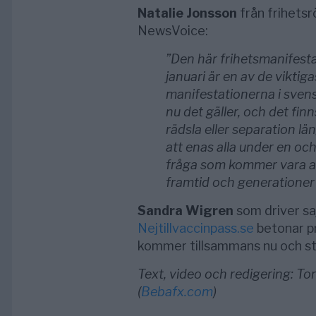
Natalie Jonsson
från frihetsrö
NewsVoice:
”Den här frihetsmanifest
januari är en av de viktiga
manifestationerna i svensk
nu det gäller, och det finn
rädsla eller separation lä
att enas alla under en o
fråga som kommer vara a
framtid och generationer
Sandra Wigren
som driver sa
Nejtillvaccinpass.se
betonar pr
kommer tillsammans nu och stä
Text, video och redigering: T
(
Bebafx.com
)