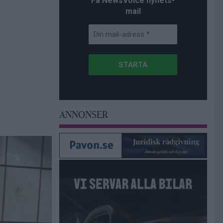
Få NewsVoice nyhets-
mail
ANNONSER