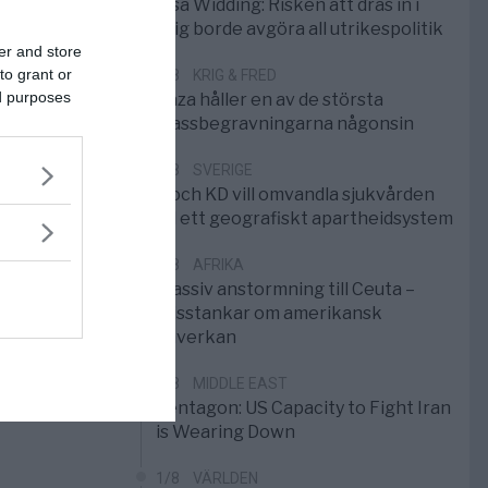
Elsa Widding: Risken att dras in i
krig borde avgöra all utrikespolitik
er and store
to grant or
5/8
KRIG & FRED
ed purposes
Gaza håller en av de största
massbegravningarna någonsin
5/8
SVERIGE
S och KD vill omvandla sjukvården
till ett geografiskt apartheidsystem
3/8
AFRIKA
Massiv anstormning till Ceuta –
Misstankar om amerikansk
påverkan
2/8
MIDDLE EAST
Pentagon: US Capacity to Fight Iran
is Wearing Down
1/8
VÄRLDEN