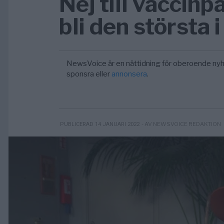
Nej till vaccin
bli den största 
NewsVoice är en nättidning för oberoende nyh
sponsra eller
annonsera
.
- AV NEWSVOICE REDAKTION
PUBLICERAD 14 JANUARI 2022