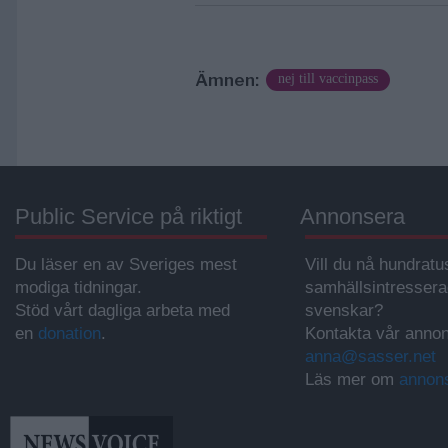
Ämnen:
nej till vaccinpass
Public Service på riktigt
Annonsera
Du läser en av Sveriges mest
Vill du nå hundratu
modiga tidningar.
samhällsintresser
Stöd vårt dagliga arbeta med
svenskar?
en
donation
.
Kontakta vår annon
anna@sasser.net
Läs mer om
annon