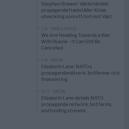
Stephen Brawer: Västerländsk
propaganda framställer Kinas
utveckling som ett hot mot Väst
1/8
WAR & PEACE
We Are Heading Towards a War
With Russia – It Can Still Be
Cancelled
1/8
MEDIA
Elizabeth Lane: NATO:s
propagandanätverk, botfarmar och
finansiering
31/7
MEDIA
Elizabeth Lane details NATO
propaganda network, bot farms,
and funding streams