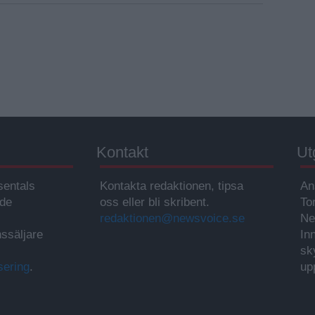
Kontakt
Ut
sentals
Kontakta redaktionen, tipsa
An
ade
oss eller bli skribent.
To
redaktionen@newsvoice.se
Ne
ssäljare
In
sk
sering
.
up