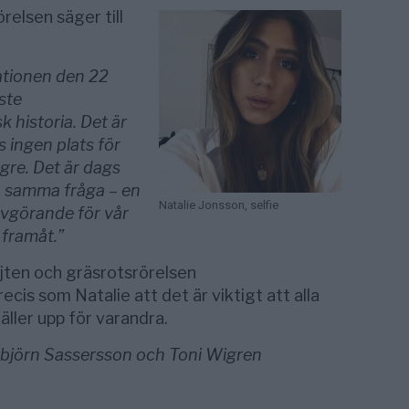
relsen säger till
ationen den 22
ste
 historia. Det är
s ingen plats för
ngre. Det är dags
ch samma fråga – en
Natalie Jonsson, selfie
vgörande för vår
 framåt.”
jten och gräsrotsrörelsen
ecis som Natalie att det är viktigt att alla
ller upp för varandra.
orbjörn Sassersson och Toni Wigren