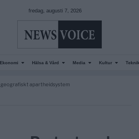
fredag, augusti 7, 2026
nkar om amerikansk påverkan
e America” – Finally
Ekonomi
Hälsa & Vård
Media
Kultur
Tekni
de avgöra all utrikespolitik
gravningarna någonsin
tt geografiskt apartheidsystem
nkar om amerikansk påverkan
e America” – Finally