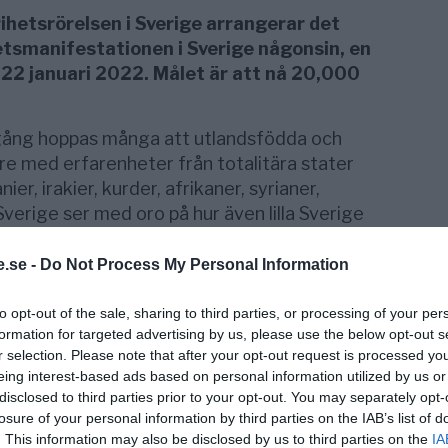
ihetsrörelsen i Sverige arrangerar det
etsmanifestationen i Sverige någonsin, en
22 januari 2022. Målet är att nå 20,000
ång hoppas många att utlandsfödda och
e med erfarenheter från totalitära stater
er, irakier, kurder, afrikaner, syrianer,
Sverige ser med oro på hur även lilla Sverige
.se -
Do Not Process My Personal Information
lden varnar för att globalisternas med hjälp
a medicinsk apartheid och vi ser det redan i
to opt-out of the sale, sharing to third parties, or processing of your per
ch regioner införs krav på vaccinpass för att
formation for targeted advertising by us, please use the below opt-out s
s människor förlorar sin jobb för att de vägra
r selection. Please note that after your opt-out request is processed y
eing interest-based ads based on personal information utilized by us or
disclosed to third parties prior to your opt-out. You may separately opt-
ccinpass
losure of your personal information by third parties on the IAB’s list of
. This information may also be disclosed by us to third parties on the
IA