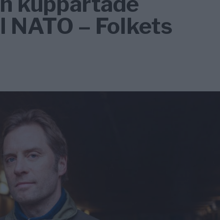
en kuppartade
ll NATO – Folkets