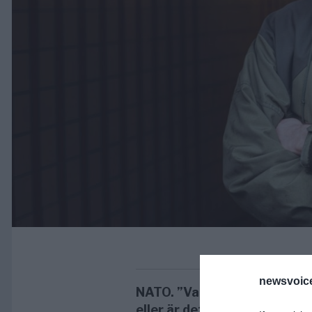
newsvoice
NATO. ”Vad är egentligen NA
eller är det snarare den ek