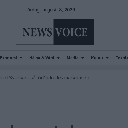
lördag, augusti 8, 2026
Ekonomi
Hälsa & Vård
Media
Kultur
Tekni
gravningarna någonsin
r Europas ledare fram ett krig med Ryssland
line i Sverige – så förändrades marknaden
America” – Finally
de avgöra all utrikespolitik
gravningarna någonsin
r Europas ledare fram ett krig med Ryssland