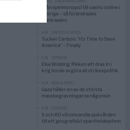
10:52
UNDERHÅLLNING
Från spelmonopol till casino online i
Sverige – så förändrades
marknaden
6/8
UNITED STATES
Tucker Carlson: ”It’s Time to Save
America” – Finally
5/8
OPINION
Elsa Widding: Risken att dras in i
krig borde avgöra all utrikespolitik
5/8
KRIG & FRED
Gaza håller en av de största
massbegravningarna någonsin
5/8
SVERIGE
S och KD vill omvandla sjukvården
till ett geografiskt apartheidsystem