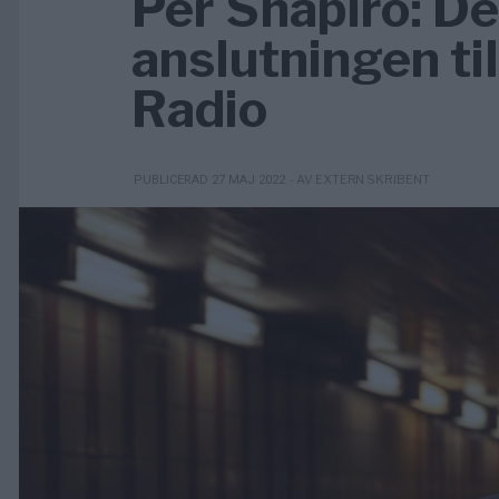
Per Shapiro: D
anslutningen ti
Radio
- AV EXTERN SKRIBENT
PUBLICERAD 27 MAJ 2022