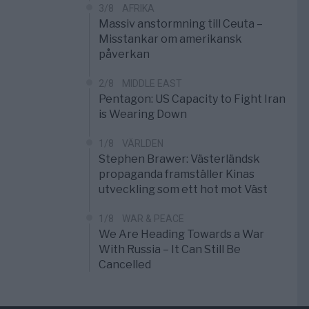
3/8
AFRIKA
Massiv anstormning till Ceuta –
Misstankar om amerikansk
påverkan
2/8
MIDDLE EAST
Pentagon: US Capacity to Fight Iran
is Wearing Down
1/8
VÄRLDEN
Stephen Brawer: Västerländsk
propaganda framställer Kinas
utveckling som ett hot mot Väst
1/8
WAR & PEACE
We Are Heading Towards a War
With Russia – It Can Still Be
Cancelled