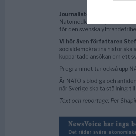
Journalisten Johannes Wah
Natomedlemsskap skulle inneb
för den svenska yttrandefrihe
Vi hör även författaren Ste
socialdemokratins historiska 
kuppartade ansökan om ett 
Programmet tar också upp NA
Är NATO:s blodiga och antid
när Sverige ska ta ställning t
Text och reportage: Per Shapi