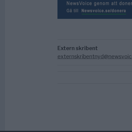
Extern skribent
externskribentnyd@newsvoic