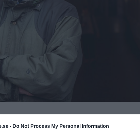
.se -
Do Not Process My Personal Information
TO? Är det primärt en försvarsallians
onomiska elitens maktinstrument?