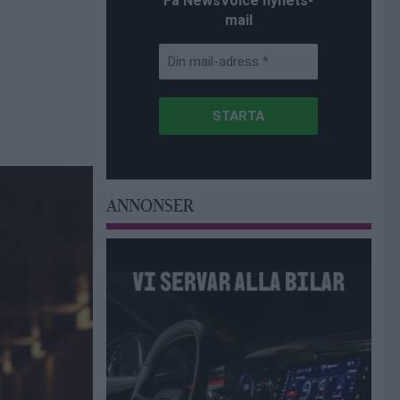
Få NewsVoice nyhets-
mail
ANNONSER