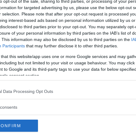
to opt-out of the sale, sharing to third parties, or processing of your per
formation for targeted advertising by us, please use the below opt-out s
ar kartlagt det nätverk av natonära
r selection. Please note that after your opt-out request is processed y
ganisationer som ägnar sig åt smutskastning
eing interest-based ads based on personal information utilized by us or
vänner och journalister.
disclosed to third parties prior to your opt-out. You may separately opt-
losure of your personal information by third parties on the IAB’s list of
. This information may also be disclosed by us to third parties on the
IA
Participants
that may further disclose it to other third parties.
 that this website/app uses one or more Google services and may gath
including but not limited to your visit or usage behaviour. You may click 
 to Google and its third-party tags to use your data for below specifi
ogle consent section.
l Data Processing Opt Outs
consents
CONFIRM