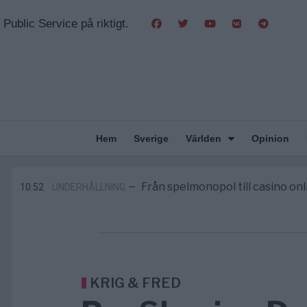
Public Service på riktigt.
Hem
Sverige
Världen
Opinion
Gaza håller en av de största massbe
5/8
KRIG & FRED
—
Richard D. Wolff: Därför provocera
11:43
KRIG & FRED
—
Från spelmonopol till casino on
10:52
UNDERHÅLLNING
—
Tucker Carlson: ”It’s Time to Save 
6/8
UNITED STATES
—
Elsa Widding: Risken att dras in i krig bor
5/8
OPINION
—
Gaza håller en av de största massbe
5/8
KRIG & FRED
—
Richard D. Wolff: Därför provocera
11:43
KRIG & FRED
—
KRIG & FRED