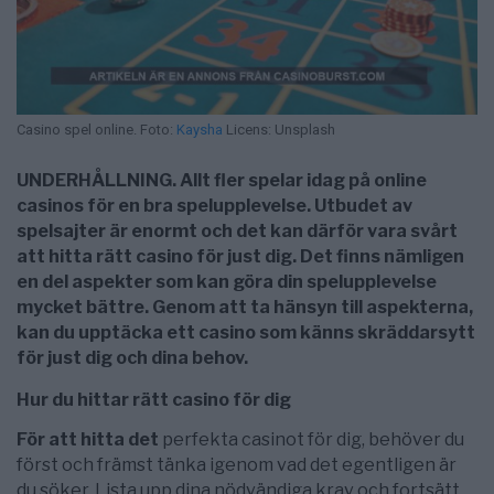
Casino spel online. Foto:
Kaysha
Licens: Unsplash
UNDERHÅLLNING. Allt fler spelar idag på online
casinos för en bra spelupplevelse. Utbudet av
spelsajter är enormt och det kan därför vara svårt
att hitta rätt casino för just dig. Det finns nämligen
en del aspekter som kan göra din spelupplevelse
mycket bättre. Genom att ta hänsyn till aspekterna,
kan du upptäcka ett casino som känns skräddarsytt
för just dig och dina behov.
Hur du hittar r
ä
tt casino f
ö
r dig
För att hitta det
perfekta casinot för dig, behöver du
först och främst tänka igenom vad det egentligen är
du söker. Lista upp dina nödvändiga krav och fortsätt