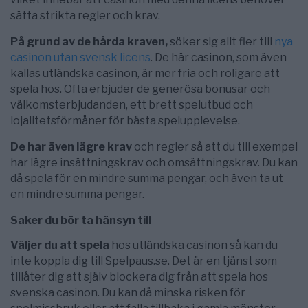
sätta strikta regler och krav.
På grund av de hårda kraven,
söker sig allt fler till
nya
casinon utan svensk licens
. De här casinon, som även
kallas utländska casinon, är mer fria och roligare att
spela hos. Ofta erbjuder de generösa bonusar och
välkomsterbjudanden, ett brett spelutbud och
lojalitetsförmåner för bästa spelupplevelse.
De har även lägre krav
och regler så att du till exempel
har lägre insättningskrav och omsättningskrav. Du kan
då spela för en mindre summa pengar, och även ta ut
en mindre summa pengar.
Saker du bö
r ta hänsyn till
Väljer du att spela
hos utländska casinon så kan du
inte koppla dig till Spelpaus.se. Det är en tjänst som
tillåter dig att själv blockera dig från att spela hos
svenska casinon. Du kan då minska risken för