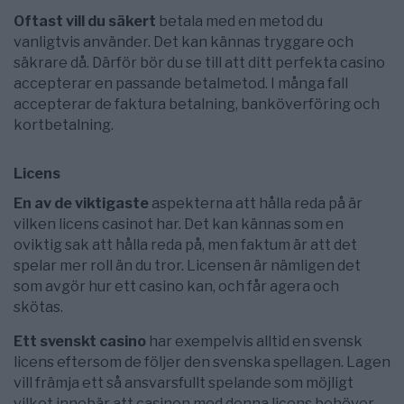
Oftast vill du säkert
betala med en metod du
vanligtvis använder. Det kan kännas tryggare och
säkrare då. Därför bör du se till att ditt perfekta casino
accepterar en passande betalmetod. I många fall
accepterar de faktura betalning, banköverföring och
kortbetalning.
Licens
En av de viktigaste
aspekterna att hålla reda på är
vilken licens casinot har. Det kan kännas som en
oviktig sak att hålla reda på, men faktum är att det
spelar mer roll än du tror. Licensen är nämligen det
som avgör hur ett casino kan, och får agera och
skötas.
Ett svenskt casino
har exempelvis alltid en svensk
licens eftersom de följer den svenska spellagen. Lagen
vill främja ett så ansvarsfullt spelande som möjligt
vilket innebär att casinon med denna licens behöver