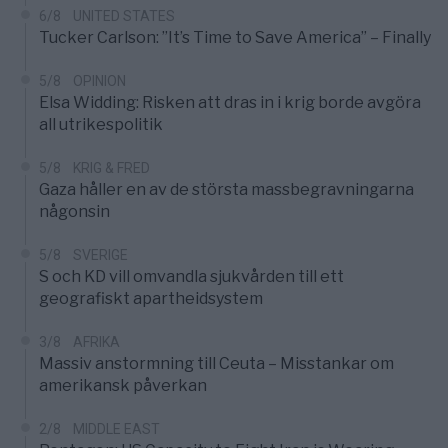
6/8
UNITED STATES
Tucker Carlson: ”It’s Time to Save America” – Finally
5/8
OPINION
Elsa Widding: Risken att dras in i krig borde avgöra
all utrikespolitik
5/8
KRIG & FRED
Gaza håller en av de största massbegravningarna
någonsin
5/8
SVERIGE
S och KD vill omvandla sjukvården till ett
geografiskt apartheidsystem
3/8
AFRIKA
Massiv anstormning till Ceuta – Misstankar om
amerikansk påverkan
2/8
MIDDLE EAST