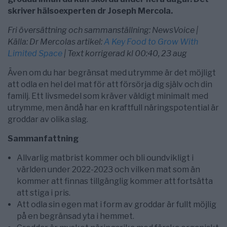
skriver hälsoexperten dr Joseph Mercola.
Fri översättning och sammanställning: NewsVoice |
Källa: Dr Mercolas artikel:
A Key Food to Grow With
Limited Space
| Text korrigerad kl 00:40, 23 aug
Även om du har begränsat med utrymme är det möjligt
att odla en hel del mat för att försörja dig själv och din
familj. Ett livsmedel som kräver väldigt minimalt med
utrymme, men ändå har en kraftfull näringspotential är
groddar av olika slag.
Sammanfattning
Allvarlig matbrist kommer och bli oundvikligt i
världen under 2022-2023 och vilken mat som än
kommer att finnas tillgänglig kommer att fortsätta
att stiga i pris.
Att odla sin egen mat i form av groddar är fullt möjlig
på en begränsad yta i hemmet.