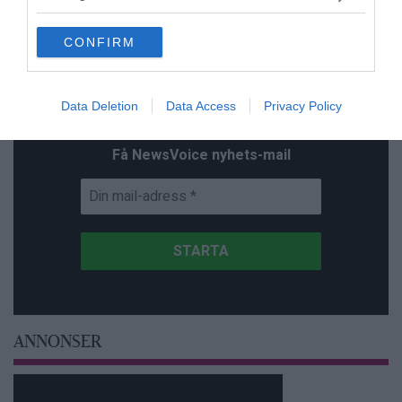
grant or deny consent to Google and its third-party tags to
use your data for below specified purposes in below Google
CONFIRM
consent section.
Prenumerera på vårt nyhetsbrev
Data Deletion
Data Access
Privacy Policy
Få NewsVoice nyhets-mail
ANNONSER