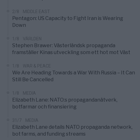
2/8
MIDDLE EAST
Pentagon: US Capacity to Fight Iran is Wearing
Down
1/8
VÄRLDEN
Stephen Brawer: Västerländsk propaganda
framställer Kinas utveckling som ett hot mot Väst
1/8
WAR & PEACE
We Are Heading Towards a War With Russia – It Can
Still Be Cancelled
1/8
MEDIA
Elizabeth Lane: NATO:s propagandanätverk,
botfarmar och finansiering
31/7
MEDIA
Elizabeth Lane details NATO propaganda network,
bot farms, and funding streams