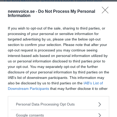
Läs hela Mercolas artikel på Epoch Times för mer
detaljerad information
newsvoice.se -
Do Not Process My Personal
Information
Fri översättning och sammanställning: NewsVoice
If you wish to opt-out of the sale, sharing to third parties, or
processing of your personal or sensitive information for
targeted advertising by us, please use the below opt-out
section to confirm your selection. Please note that after your
opt-out request is processed you may continue seeing
interest-based ads based on personal information utilized by
us or personal information disclosed to third parties prior to
your opt-out. You may separately opt-out of the further
disclosure of your personal information by third parties on the
IAB’s list of downstream participants. This information may
Guest writer
also be disclosed by us to third parties on the
IAB’s List of
guest@newsvoice.se
Downstream Participants
that may further disclose it to other
third parties.
Please note that this website/app uses one or more Google
Personal Data Processing Opt Outs
services and may gather and store information including but
not limited to your visit or usage behaviour. You may click to
Google consents