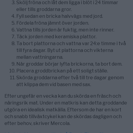
Skölj fröna och låt dem ligga i blöt i 24 timmar
eller tills groddarna gror.
Fyll sedan en bricka halvvägs med jord.
Fördela fröna jämnt över jorden.
Vattna tills jorden är fuktig, men inte rinner.
Täck jorden med keramiska plattor.
Ta bort plattorna och vattna var 24:e timme i två
till fyra dagar. Byt ut plattorna och vikterna
mellan vattningarna.
När groddar börjar lyfta brickorna, ta bort dem.
Placera groddbrickan på ett soligt ställe.
Skörda groddarna efter två till tre dagar genom
att klippa dem vid basen med sax.
Efter ungefär en vecka kan du skörda en fräsch och
näringsrik mat. Under en matkris kan detta groddande
utgöra en idealisk matkälla. Eftersom de har en kort
och snabb tillväxtcykel kan de skördas dagligen och
efter behov, skriver Mercola.