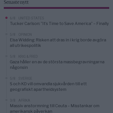
Senaste nytt
6/8
UNITED STATES
Tucker Carlson: ”It’s Time to Save America” – Finally
5/8
OPINION
Elsa Widding: Risken att dras in i krig borde avgöra
all utrikespolitik
5/8
KRIG & FRED
Gaza håller en av de största massbegravningarna
någonsin
5/8
SVERIGE
S och KD vill omvandla sjukvården till ett
geografiskt apartheidsystem
3/8
AFRIKA
Massiv anstormning till Ceuta – Misstankar om
amerikansk påverkan