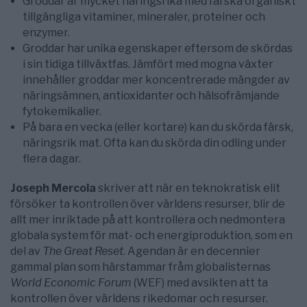
Groddar är mycket näringsrika med färska organiskt
tillgängliga vitaminer, mineraler, proteiner och
enzymer.
Groddar har unika egenskaper eftersom de skördas
i sin tidiga tillväxtfas. Jämfört med mogna växter
innehåller groddar mer koncentrerade mängder av
näringsämnen, antioxidanter och hälsofrämjande
fytokemikalier.
På bara en vecka (eller kortare) kan du skörda färsk,
näringsrik mat. Ofta kan du skörda din odling under
flera dagar.
Joseph Mercola
skriver att när en teknokratisk elit
försöker ta kontrollen över världens resurser, blir de
allt mer inriktade på att kontrollera och nedmontera
globala system för mat- och energiproduktion, som en
del av
The Great Reset
. Agendan är en decennier
gammal plan som härstammar fråm globalisternas
World Economic Forum
(WEF) med avsikten att ta
kontrollen över världens rikedomar och resurser.