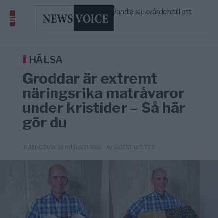
massbegravningarna någonsin
S och KD vill omvandla sjukvården till ett
5/8
SVERIGE
—
geografiskt apartheidsystem
Massiv anstormning till Ceuta – Misstankar
3/8
AFRIKA
—
om amerikansk påverkan
Tucker Carlson: ”It’s Time to Save
6/8
UNITED STATES
—
America” – Finally
HÄLSA
Groddar är extremt
näringsrika matråvaror
under kristider – Så här
gör du
- AV GUEST WRITER
PUBLICERAD 22 AUGUSTI 2022