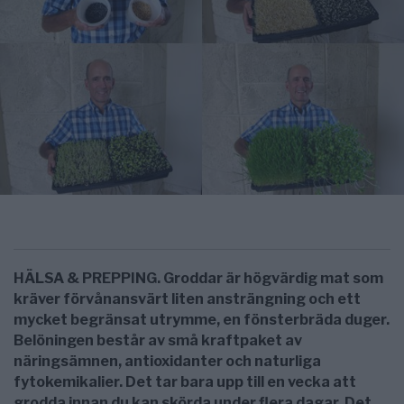
HÄLSA & PREPPING. Groddar är högvärdig mat som
kräver förvånansvärt liten ansträngning och ett
mycket begränsat utrymme, en fönsterbräda duger.
Belöningen består av små kraftpaket av
näringsämnen, antioxidanter och naturliga
fytokemikalier. Det tar bara upp till en vecka att
grodda innan du kan skörda under flera dagar. Det