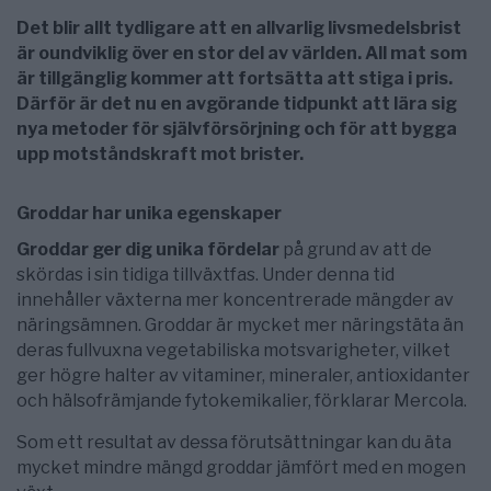
Det blir allt tydligare att en allvarlig livsmedelsbrist
är oundviklig över en stor del av världen. All mat som
är tillgänglig kommer att fortsätta att stiga i pris.
Därför är det nu en avgörande tidpunkt att lära sig
nya metoder för självförsörjning och för att bygga
upp motståndskraft mot brister.
Groddar har unika egenskaper
Groddar ger dig unika fördelar
på grund av att de
skördas i sin tidiga tillväxtfas. Under denna tid
innehåller växterna mer koncentrerade mängder av
näringsämnen. Groddar är mycket mer näringstäta än
deras fullvuxna vegetabiliska motsvarigheter, vilket
ger högre halter av vitaminer, mineraler, antioxidanter
och hälsofrämjande fytokemikalier, förklarar Mercola.
Som ett resultat av dessa förutsättningar kan du äta
mycket mindre mängd groddar jämfört med en mogen