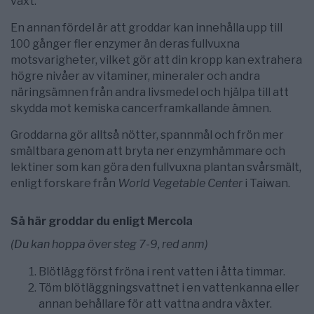
växt.
En annan fördel är att groddar kan innehålla upp till
100 gånger fler enzymer än deras fullvuxna
motsvarigheter, vilket gör att din kropp kan extrahera
högre nivåer av vitaminer, mineraler och andra
näringsämnen från andra livsmedel och hjälpa till att
skydda mot kemiska cancerframkallande ämnen.
Groddarna gör alltså nötter, spannmål och frön mer
smältbara genom att bryta ner enzymhämmare och
lektiner som kan göra den fullvuxna plantan svårsmält,
enligt forskare från
World Vegetable Center
i Taiwan.
Så här groddar du enligt Mercola
(Du kan hoppa över steg 7-9, red anm)
Blötlägg först fröna i rent vatten i åtta timmar.
Töm blötläggningsvattnet i en vattenkanna eller
annan behållare för att vattna andra växter.