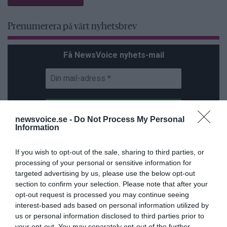
Prenumerera på vårt nyhetsbrev
Få NewsVoice nyhets-mail
newsvoice.se -
Do Not Process My Personal
Information
If you wish to opt-out of the sale, sharing to third parties, or
ANNONSER
processing of your personal or sensitive information for
targeted advertising by us, please use the below opt-out
section to confirm your selection. Please note that after your
opt-out request is processed you may continue seeing
interest-based ads based on personal information utilized by
us or personal information disclosed to third parties prior to
your opt-out. You may separately opt-out of the further