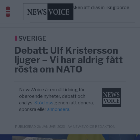
America” – Finally
Elsa Widding: Risken att dras in i krig borde
5/8
OPINION
—
avgöra all utrikespolitik
Gaza håller en av de största
5/8
KRIG & FRED
—
massbegravningarna någonsin
Richard D. Wolff: Därför provocerar
11:43
KRIG & FRED
—
Europas ledare fram ett krig med Rys ...
SVERIGE
Debatt: Ulf Kristersson
ljuger – Vi har aldrig fått
rösta om NATO
NewsVoice är en nättidning för
oberoende nyheter, debatt och
analys.
Stöd oss
genom att donera,
sponsra eller
annonsera
.
- AV NEWSVOICE REDAKTION
PUBLICERAD 26 JANUARI 2023