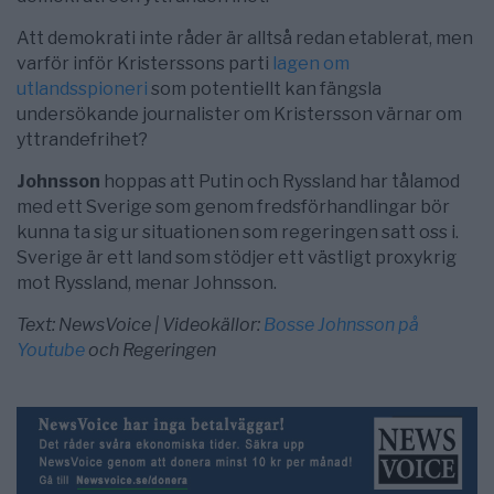
Att demokrati inte råder är alltså redan etablerat, men
varför inför Kristerssons parti
lagen om
utlandsspioneri
som potentiellt kan fängsla
undersökande journalister om Kristersson värnar om
yttrandefrihet?
Johnsson
hoppas att Putin och Ryssland har tålamod
med ett Sverige som genom fredsförhandlingar bör
kunna ta sig ur situationen som regeringen satt oss i.
Sverige är ett land som stödjer ett västligt proxykrig
mot Ryssland, menar Johnsson.
Text: NewsVoice | Videokällor:
Bosse Johnsson på
Youtube
och Regeringen