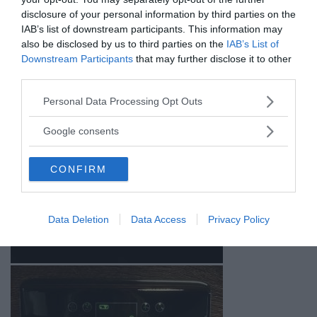
disclosure of your personal information by third parties on the
IAB’s list of downstream participants. This information may
also be disclosed by us to third parties on the
IAB’s List of
Downstream Participants
that may further disclose it to other
third parties.
Please note that this website/app uses one or more Google
Personal Data Processing Opt Outs
services and may gather and store information including but
not limited to your visit or usage behaviour. You may click to
Google consents
grant or deny consent to Google and its third-party tags to
use your data for below specified purposes in below Google
CONFIRM
consent section.
Data Deletion
Data Access
Privacy Policy