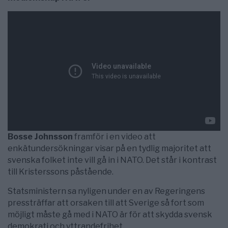
Bosse Johnsson
framför i en video att
enkätundersökningar visar på en tydlig majoritet att
svenska folket inte vill gå in i NATO. Det står i kontrast
till Kristerssons påstående.
Statsministern sa nyligen under en av Regeringens
pressträffar att orsaken till att Sverige så fort som
möjligt måste gå med i NATO är för att skydda svensk
demokrati och yttrandefrihet.