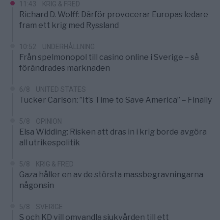
11:43
KRIG & FRED
Richard D. Wolff: Därför provocerar Europas ledare
fram ett krig med Ryssland
10:52
UNDERHÅLLNING
Från spelmonopol till casino online i Sverige – så
förändrades marknaden
6/8
UNITED STATES
Tucker Carlson: ”It’s Time to Save America” – Finally
5/8
OPINION
Elsa Widding: Risken att dras in i krig borde avgöra
all utrikespolitik
5/8
KRIG & FRED
Gaza håller en av de största massbegravningarna
någonsin
5/8
SVERIGE
S och KD vill omvandla sjukvården till ett