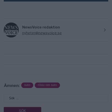
NewsVoice redaktion
nyheter@newsvoice.se
Ämnen:
nato
rösta om nato