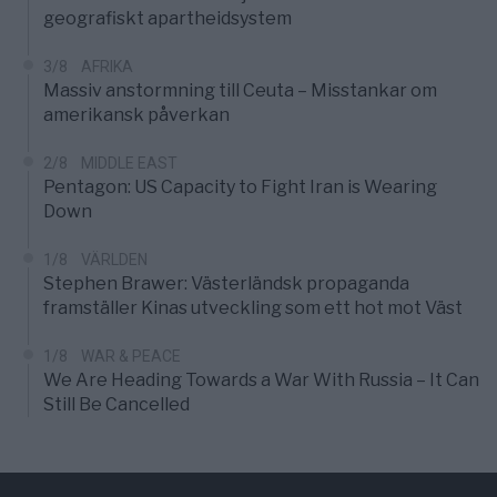
geografiskt apartheidsystem
3/8
AFRIKA
Massiv anstormning till Ceuta – Misstankar om
amerikansk påverkan
2/8
MIDDLE EAST
Pentagon: US Capacity to Fight Iran is Wearing
Down
1/8
VÄRLDEN
Stephen Brawer: Västerländsk propaganda
framställer Kinas utveckling som ett hot mot Väst
1/8
WAR & PEACE
We Are Heading Towards a War With Russia – It Can
Still Be Cancelled