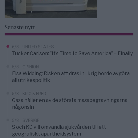
Senaste nytt
6/8
UNITED STATES
Tucker Carlson: ”It’s Time to Save America” – Finally
5/8
OPINION
Elsa Widding: Risken att dras in i krig borde avgöra
all utrikespolitik
5/8
KRIG & FRED
Gaza håller en av de största massbegravningarna
någonsin
5/8
SVERIGE
S och KD vill omvandla sjukvården till ett
geografiskt apartheidsystem