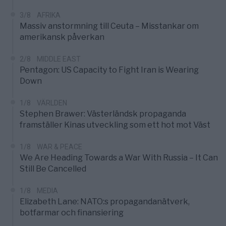
3/8
AFRIKA
Massiv anstormning till Ceuta – Misstankar om
amerikansk påverkan
2/8
MIDDLE EAST
Pentagon: US Capacity to Fight Iran is Wearing
Down
1/8
VÄRLDEN
Stephen Brawer: Västerländsk propaganda
framställer Kinas utveckling som ett hot mot Väst
1/8
WAR & PEACE
We Are Heading Towards a War With Russia – It Can
Still Be Cancelled
1/8
MEDIA
Elizabeth Lane: NATO:s propagandanätverk,
botfarmar och finansiering