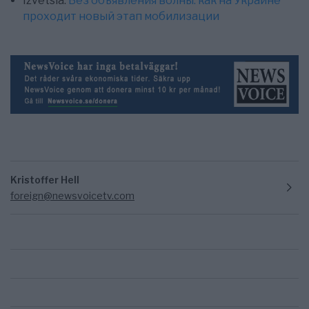
Izvetsia:
Без объявления волны: как на Украине
проходит новый этап мобилизации
Kristoffer Hell
foreign@newsvoicetv.com