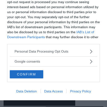
opt-out request is processed you may continue seeing
ANNONSER
interest-based ads based on personal information utilized by
us or personal information disclosed to third parties prior to
your opt-out. You may separately opt-out of the further
disclosure of your personal information by third parties on the
IAB’s list of downstream participants. This information may
also be disclosed by us to third parties on the
IAB’s List of
Downstream Participants
that may further disclose it to other
third parties.
Please note that this website/app uses one or more Google
Personal Data Processing Opt Outs
services and may gather and store information including but
not limited to your visit or usage behaviour. You may click to
Google consents
grant or deny consent to Google and its third-party tags to
use your data for below specified purposes in below Google
CONFIRM
consent section.
Data Deletion
Data Access
Privacy Policy