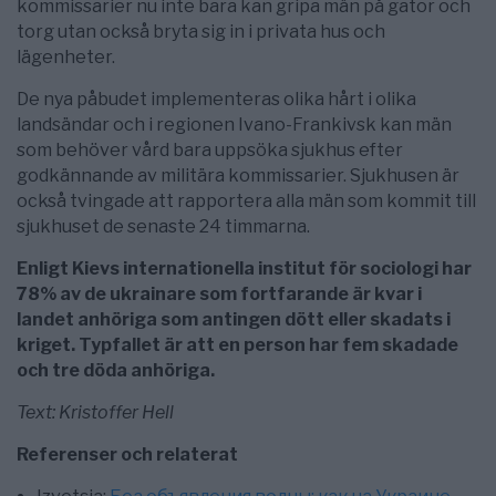
kommissarier nu inte bara kan gripa män på gator och
torg utan också bryta sig in i privata hus och
lägenheter.
De nya påbudet implementeras olika hårt i olika
landsändar och i regionen Ivano-Frankivsk kan män
som behöver vård bara uppsöka sjukhus efter
godkännande av militära kommissarier. Sjukhusen är
också tvingade att rapportera alla män som kommit till
sjukhuset de senaste 24 timmarna.
Enligt Kievs internationella institut för sociologi har
78% av de ukrainare som fortfarande är kvar i
landet anhöriga som antingen dött eller skadats i
kriget. Typfallet är att en person har fem skadade
och tre döda anhöriga.
Text: Kristoffer Hell
Referenser och relaterat