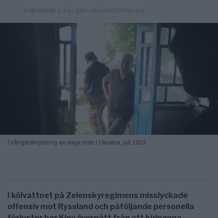
- AV KRISTOFFER HELL
PUBLICERAD 6 JULI 2023
Tvångsrekrytering av unga män i Ukraina, juli 2023.
I kölvattnet på Zelenskyregimens misslyckade
offensiv mot Ryssland och påföljande personella
förluster har Kiev övergått från att kidnappa