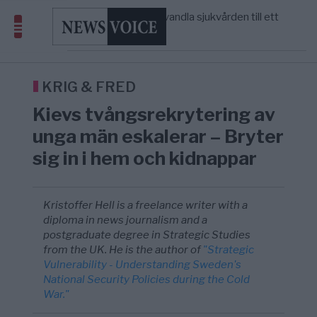
massbegravningarna någonsin
S och KD vill omvandla sjukvården till ett
5/8
SVERIGE
—
geografiskt apartheidsystem
Massiv anstormning till Ceuta – Misstankar
3/8
AFRIKA
—
om amerikansk påverkan
Tucker Carlson: ”It’s Time to Save
6/8
UNITED STATES
—
America” – Finally
KRIG & FRED
Kievs tvångsrekrytering av
unga män eskalerar – Bryter
sig in i hem och kidnappar
Kristoffer Hell is a freelance writer with a
diploma in news journalism and a
postgraduate degree in Strategic Studies
from the UK. He is the author of
"Strategic
Vulnerability - Understanding Sweden's
National Security Policies during the Cold
War."