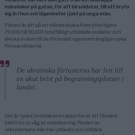
människor på gatan, för att bli soldater, till att bryta
sig in i hus och lägenheter i jakt på unga män.
Planen är att på en månad skaka fram ytterligare
70.000 till 90.000 bristfälligt utbildade soldater och
skicka in dem till de förmodat ogenomträngliga ryska
försvarslinjerna.
De ukrainska förlusterna har lett till
en akut brist på begravningsplatser i
landet.
Det är ryska Izvetsia som rapporterar att Ukraina
inlett en ny våg av mobilisering. Poolen av
rekryterbara män har utökats och militära