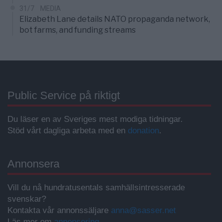
31/7
MEDIA
Elizabeth Lane details NATO propaganda network,
bot farms, and funding streams
Public Service på riktigt
Du läser en av Sveriges mest modiga tidningar.
Stöd vårt dagliga arbeta med en
donation
.
Annonsera
Vill du nå hundratusentals samhällsintresserade
svenskar?
Kontakta vår annonssäljare
anna@sasser.net
Läs mer om
annonsering
.