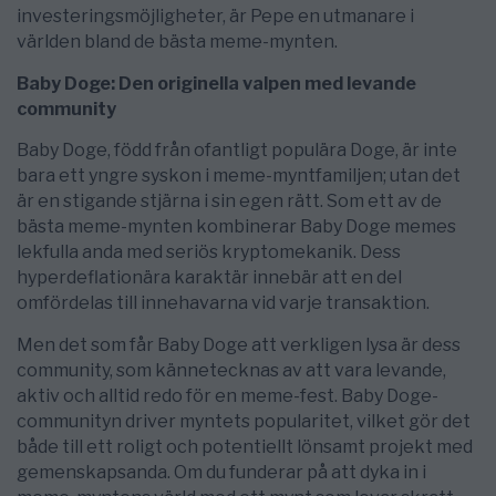
investeringsmöjligheter, är Pepe en utmanare i
världen bland de bästa meme-mynten.
Baby Doge: Den originella valpen med levande
community
Baby Doge, född från ofantligt populära Doge, är inte
bara ett yngre syskon i meme-myntfamiljen; utan det
är en stigande stjärna i sin egen rätt. Som ett av de
bästa meme-mynten kombinerar Baby Doge memes
lekfulla anda med seriös kryptomekanik. Dess
hyperdeflationära karaktär innebär att en del
omfördelas till innehavarna vid varje transaktion.
Men det som får Baby Doge att verkligen lysa är dess
community, som kännetecknas av att vara levande,
aktiv och alltid redo för en meme-fest. Baby Doge-
communityn driver myntets popularitet, vilket gör det
både till ett roligt och potentiellt lönsamt projekt med
gemenskapsanda. Om du funderar på att dyka in i