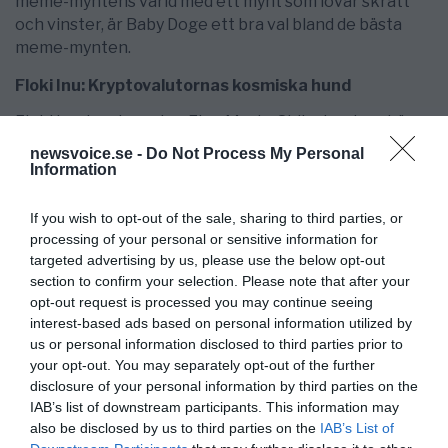
meme-myntens värld med ett mynt som lovar skratt
och vinster, är Baby Doge ett bra val bland de bästa
meme-mynten.
Floki Inu: Kryptovalutornas kosmiska hund
Floki Inu, inspirerad av Elon Musks Shiba Inu-hund, är
mer än bara en lekfull valp i det stora universumet av
newsvoice.se -
Do Not Process My Personal
kryptovalutor. Som ett av de bästa meme-mynten
Information
blandar Floki Inu internetkultur, communityanda och
finansiell innovation. Flokis hyperdeflationära
If you wish to opt-out of the sale, sharing to third parties, or
karaktär säkerställer att varje transaktion belönar
processing of your personal or sensitive information for
innehavare med ytterligare Floki-mynt, vilket gör det
targeted advertising by us, please use the below opt-out
till en härlig upplevelse att äga dessa.
section to confirm your selection. Please note that after your
opt-out request is processed you may continue seeing
Men det roliga slutar inte där. Myntets koppling till
interest-based ads based on personal information utilized by
Elon Musk och dess livliga, rymdutforskande
us or personal information disclosed to third parties prior to
community gör det till ett, i detta fall positivt nog,
your opt-out. You may separately opt-out of the further
disclosure of your personal information by third parties on the
trendbaserat ämne som driver uppmärksamhet och
IAB’s list of downstream participants. This information may
potentiell tillväxt. Att investera i Floki Inu är att bli en
also be disclosed by us to third parties on the
IAB’s List of
del av en kosmisk resa fylld av memes, belöningar och