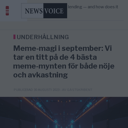
Amerika”
What is P2B lending — and how does it
09:12
ECONOMY
—
differ from P2P?
Richard D. Wolff: Därför provocerar
8/8
KRIG & FRED
—
Europas ledare fram ett krig med Rys ...
Sanna Hill lämnar ytterhögern efter 18 år –
10:51
SVERIGE
—
Överger tanken om ett ...
UNDERHÅLLNING
Meme-magi i september: Vi
tar en titt på de 4 bästa
meme-mynten för både nöje
och avkastning
- AV GÄSTSKRIBENT
PUBLICERAD 30 AUGUSTI 2023