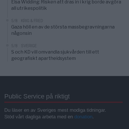
Elsa Widding: Risken att dras in i krig borde avgöra
all utrikespolitik
5/8
KRIG & FRED
Gaza höll en av de största massbegravningarna
någonsin
5/8
SVERIGE
S och KD vill omvandla sjukvården till ett
geografiskt apartheidsystem
Public Service på riktigt
Du läser en av Sveriges mest modiga tidningar.
Stöd vårt dagliga arbeta med en
donation
.