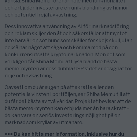
känsla. Shiba Memu förenar nöje med funktionalitet
och erbjuder investerare en unik blandning av humor
och potentiell rejäl avkastning.
Dess innovativa användning av AI för marknadsföring
och reklam skiljer den åt och säkerställer att myntet
inte bara är en söt hund som skäller för skojs skull, utan
också har något att säga och komma med på den
konkurrensutsatta kryptomarknaden. Men det som
verkligen får Shiba Memu att lysa bland de bästa
meme-mynten är dess dubbla USP:s: det är designat för
nöje och avkastning.
Oavsett om du är sugen på att skratta eller den
potentiella vinsten i portföljen, ser Shiba Memu till att
du får det bästa av två världar. Projektet bevisar att de
bästa meme-mynten kan erbjuda mer än bara skratt –
de kan vara en seriös investeringsmöjlighet på en
marknad som kryllar av utmanare.
>>> Du kan hitta mer information, inklusive hur du