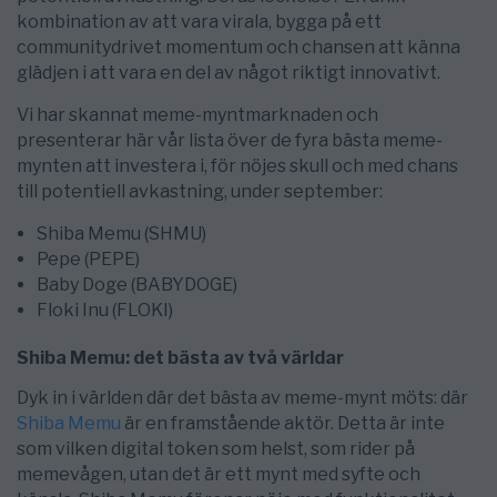
kombination av att vara virala, bygga på ett
communitydrivet momentum och chansen att känna
glädjen i att vara en del av något riktigt innovativt.
Vi har skannat meme-myntmarknaden och
presenterar här vår lista över de fyra bästa meme-
mynten att investera i, för nöjes skull och med chans
till potentiell avkastning, under september:
Shiba Memu (SHMU)
Pepe (PEPE)
Baby Doge (BABYDOGE)
Floki Inu (FLOKI)
Shiba Memu: det bästa av två världar
Dyk in i världen där det bästa av meme-mynt möts: där
Shiba Memu
är en framstående aktör. Detta är inte
som vilken digital token som helst, som rider på
memevågen, utan det är ett mynt med syfte och