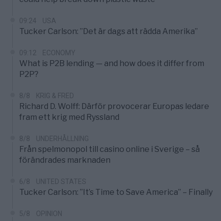
09:24
USA
Tucker Carlson: ”Det är dags att rädda Amerika”
09:12
ECONOMY
What is P2B lending — and how does it differ from
P2P?
8/8
KRIG & FRED
Richard D. Wolff: Därför provocerar Europas ledare
fram ett krig med Ryssland
8/8
UNDERHÅLLNING
Från spelmonopol till casino online i Sverige – så
förändrades marknaden
6/8
UNITED STATES
Tucker Carlson: ”It’s Time to Save America” – Finally
5/8
OPINION