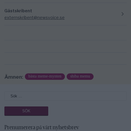
Gästskribent
externskribent@newsvoice.se
Ämnen:
bästa meme-mynten
shiba memu
Prenumerera på vårt nyhetsbrev