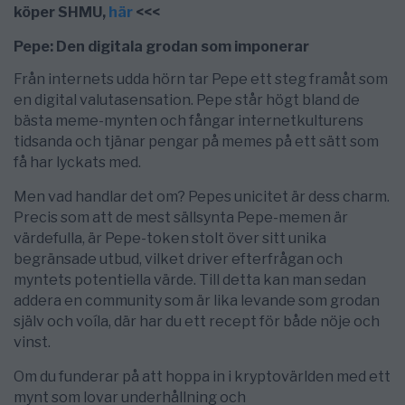
köper SHMU,
här
<<<
Pepe: Den digitala grodan som imponerar
Från internets udda hörn tar Pepe ett steg framåt som
en digital valutasensation. Pepe står högt bland de
bästa meme-mynten och fångar internetkulturens
tidsanda och tjänar pengar på memes på ett sätt som
få har lyckats med.
Men vad handlar det om? Pepes unicitet är dess charm.
Precis som att de mest sällsynta Pepe-memen är
värdefulla, är Pepe-token stolt över sitt unika
begränsade utbud, vilket driver efterfrågan och
myntets potentiella värde. Till detta kan man sedan
addera en community som är lika levande som grodan
själv och voíla, där har du ett recept för både nöje och
vinst.
Om du funderar på att hoppa in i kryptovärlden med ett
mynt som lovar underhållning och