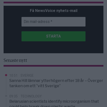
Få NewsVoice nyhets-mail
Senaste nytt
10:51
SVERIGE
Sanna Hill lämnar ytterhögern efter 18 år – Överger
tanken om ett ”vitt Sverige”
09:35
TECHNOLOGY
Belarusian scientists identify microorganism that
could help break down plastic waste