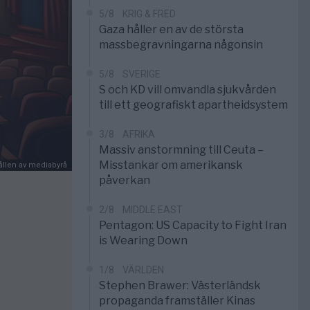
5/8
KRIG & FRED
Gaza håller en av de största
massbegravningarna någonsin
5/8
SVERIGE
S och KD vill omvandla sjukvården
till ett geografiskt apartheidsystem
3/8
AFRIKA
Massiv anstormning till Ceuta –
Misstankar om amerikansk
hållen av mediabyrå
påverkan
2/8
MIDDLE EAST
Pentagon: US Capacity to Fight Iran
is Wearing Down
1/8
VÄRLDEN
Stephen Brawer: Västerländsk
propaganda framställer Kinas