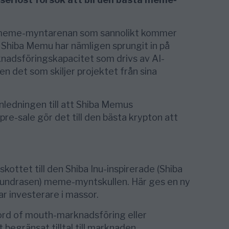
å meme-myntarenan som sannolikt kommer
Shiba Memu har nämligen sprungit in på
adsföringskapacitet som drivs av AI-
en det som skiljer projektet från sina
anledningen till att Shiba Memus
pre-sale gör det till den bästa krypton att
skottet till den Shiba Inu-inspirerade (Shiba
ga hundrasen) meme-myntskullen. Här ges en ny
r investerare i massor.
å word of mouth-marknadsföring eller
egränsat tilltal till marknaden,