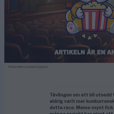
Shiba Memu bästa krypton.
Tävlingen om att bli utsedd 
aldrig varit mer konkurrens
detta race. Meme-mynt fick
många projekt har gjort ett