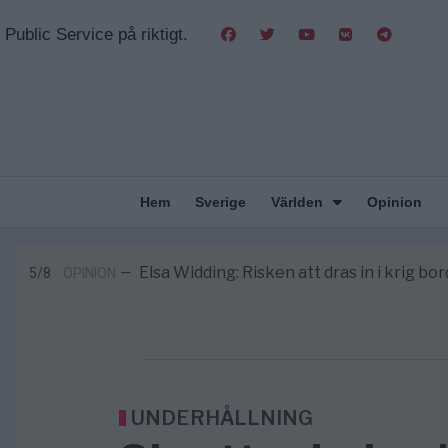
Public Service på riktigt.
Hem
Sverige
Världen
Opinion
Massiv anstormning till Ceuta – Missta
3/8
AFRIKA
—
Tucker Carlson: ”It’s Time to Save 
6/8
UNITED STATES
—
Elsa Widding: Risken att dras in i krig bor
5/8
OPINION
—
Gaza håller en av de största massbe
5/8
KRIG & FRED
—
S och KD vill omvandla sjukvården till e
5/8
SVERIGE
—
Massiv anstormning till Ceuta – Missta
3/8
AFRIKA
—
Tucker Carlson: ”It’s Time to Save 
6/8
UNITED STATES
—
UNDERHÅLLNING