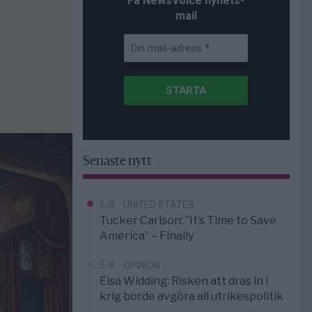
Få NewsVoice nyhets-
mail
Senaste nytt
6/8
UNITED STATES
Tucker Carlson: ”It’s Time to Save
America” – Finally
5/8
OPINION
Elsa Widding: Risken att dras in i
krig borde avgöra all utrikespolitik