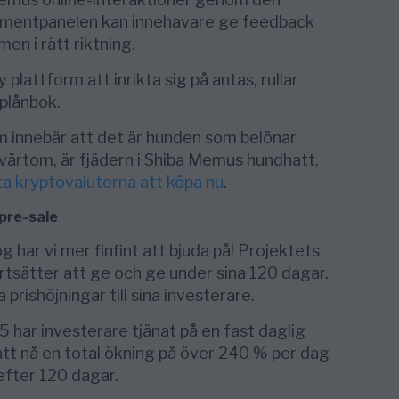
rumentpanelen kan innehavare ge feedback
men i rätt riktning.
 plattform att inrikta sig på antas, rullar
plånbok.
m innebär att det är hunden som belönar
 tvärtom, är fjädern i Shiba Memus hundhatt,
ta kryptovalutorna att köpa nu
.
pre-sale
 har vi mer finfint att bjuda på! Projektets
tsätter att ge och ge under sina 120 dagar.
prishöjningar till sina investerare.
 har investerare tjänat på en fast daglig
tt nå en total ökning på över 240 % per dag
efter 120 dagar.