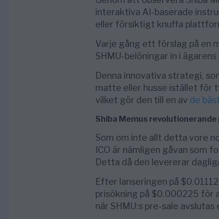
interaktiva AI-baserade inst
eller försiktigt knuffa plattfor
Varje gång ett förslag på en ny
SHMU-belöningar in i ägarens 
Denna innovativa strategi, so
matte eller husse istället för
vilket gör den till en av
de bäs
Shiba Memus revolutionerande 
Som om inte allt detta vore nog
ICO är nämligen gåvan som for
Detta då den levererar dagliga 
Efter lanseringen på $0.011125
prisökning på $0.000225 för a
när SHMU:s pre-sale avslutas 