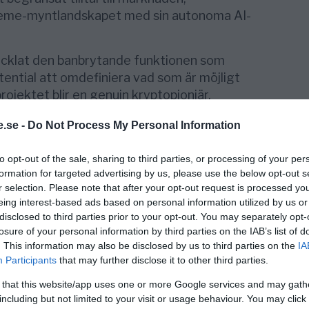
eme-myntlandskapet med sin autonoma AI-
ecklat den banbrytande funktionen som
ntial att omdefiniera vad som är möjligt
ojektet blir en genuin kryptopionjär.
ndra meme-mynt har Shiba Memu för avsikt att
.se -
Do Not Process My Personal Information
aden.
to opt-out of the sale, sharing to third parties, or processing of your per
dragningskraft som ser till att tekniken
formation for targeted advertising by us, please use the below opt-out s
 och förbättrar sin effektivitet. Här
r selection. Please note that after your opt-out request is processed y
e marknadsföring utan att man behöver
eing interest-based ads based on personal information utilized by us or
disclosed to third parties prior to your opt-out. You may separately opt-
erter för att nå ut.
losure of your personal information by third parties on the IAB’s list of
t återspeglas i den banbrytande strategin i
. This information may also be disclosed by us to third parties on the
IA
Participants
that may further disclose it to other third parties.
r samlat in häpnadsväckande $2.4m på bara 9
 that this website/app uses one or more Google services and may gath
including but not limited to your visit or usage behaviour. You may click 
g värld av memes i kryptorymden, tillåter