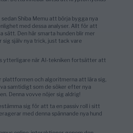
r sedan Shiba Memu att börja bygga nya
lighet med dessa analyser. Allt för att
a sätt. Den här smarta hunden blir mer
 sig själv nya trick, just tack vare
 ytterligare när AI-tekniken fortsätter att
r plattformen och algoritmerna att lära sig,
tiva samtidigt som de söker efter nya
en. Denna vovve nöjer sig aldrig!
stämma sig för att ta en passiv roll i sitt
eragerar med denna spännande nya hund
emus online-interaktioner genom den