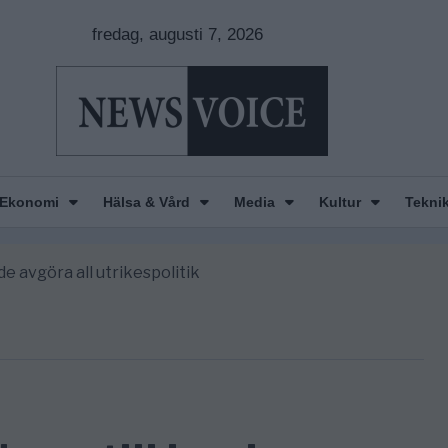
fredag, augusti 7, 2026
Ekonomi
Hälsa & Vård
Media
Kultur
Tekni
nkar om amerikansk påverkan
America” – Finally
de avgöra all utrikespolitik
gravningarna någonsin
tt geografiskt apartheidsystem
nkar om amerikansk påverkan
America” – Finally