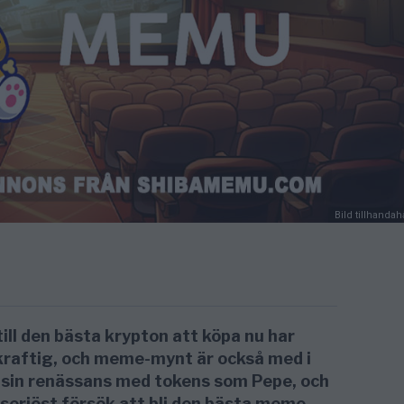
Bild tillhanda
till den bästa krypton att köpa nu har
kraftig, och meme-mynt är också med i
 sin renässans med tokens som Pepe, och
 seriöst försök att bli den bästa meme-