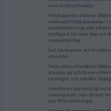
med sentimentanalys.
Förutsägande analyser tillåte
marknadsföringskampanjer i en
marknadsföra sig själv på bäst
intelligent för varje dag och lär
maskininlärning.
Det här kommer att förstärkas
utvecklas.
Varje online-interaktion hjälpe
anpassa sig och bli mer effek
strategier och tekniker daglig
Investerare kan naturligtvis be
tokenägande, men de som int
kan få fina belöningar.
Genom att observera Shiba M