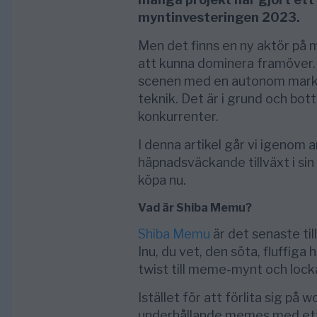
myntinvesteringen 2023.
Men det finns en ny aktör p
att kunna dominera framöver. 
scenen med en autonom markn
teknik. Det är i grund och bott
konkurrenter.
I denna artikel går vi igenom 
häpnadsväckande tillväxt i sin 
köpa nu.
Vad är Shiba Memu?
Shiba Memu
är det senaste till
Inu, du vet, den söta, fluffi
twist till meme-mynt och locka
Istället för att förlita sig p
underhållande memes med ett b