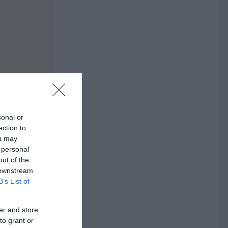
sonal or
ection to
ou may
 personal
out of the
 downstream
B’s List of
er and store
to grant or