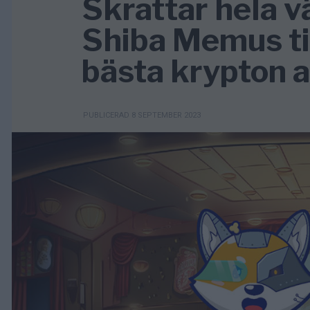
Skrattar hela v
Shiba Memus til
bästa krypton a
PUBLICERAD 8 SEPTEMBER 2023