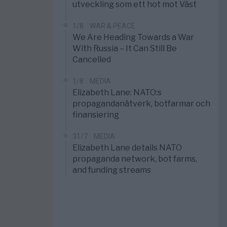
utveckling som ett hot mot Väst
1/8
WAR & PEACE
We Are Heading Towards a War
With Russia – It Can Still Be
Cancelled
1/8
MEDIA
Elizabeth Lane: NATO:s
propagandanätverk, botfarmar och
finansiering
31/7
MEDIA
Elizabeth Lane details NATO
propaganda network, bot farms,
and funding streams