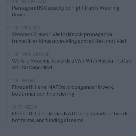
2/8
MIDDLE EAST
Pentagon: US Capacity to Fight Iran is Wearing
Down
1/8
VÄRLDEN
Stephen Brawer: Västerländsk propaganda
framställer Kinas utveckling som ett hot mot Väst
1/8
WAR & PEACE
We Are Heading Towards a War With Russia – It Can
Still Be Cancelled
1/8
MEDIA
Elizabeth Lane: NATO:s propagandanätverk,
botfarmar och finansiering
31/7
MEDIA
Elizabeth Lane details NATO propaganda network,
bot farms, and funding streams