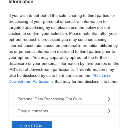
Information
If you wish to opt-out of the sale, sharing to third parties, or
processing of your personal or sensitive information for
targeted advertising by us, please use the below opt-out
section to confirm your selection. Please note that after your
Underhållning @NewsVoice
opt-out request is processed you may continue seeing
entertainment@sasser.net
interest-based ads based on personal information utilized by
us or personal information disclosed to third parties prior to
your opt-out. You may separately opt-out of the further
disclosure of your personal information by third parties on the
IAB’s list of downstream participants. This information may
also be disclosed by us to third parties on the
IAB’s List of
Downstream Participants
that may further disclose it to other
third parties.
Please note that this website/app uses one or more Google
Personal Data Processing Opt Outs
Ämnen:
boxningsbetting
services and may gather and store information including but
not limited to your visit or usage behaviour. You may click to
Google consents
grant or deny consent to Google and its third-party tags to
use your data for below specified purposes in below Google
CONFIRM
consent section.