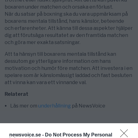
boxaren under matchen och orsaka en förlust.
När du satsar på boxning ska du vara uppmärksam på
boxarens mentala tillstånd, hans känslor, beteende
och erfarenheter. Att känna till dessa aspekter hjälper
dig att förutsäga resultatet av den framtida matchen
och göra mer exakta satsningar.
Att ta hänsyn till boxarens mentala tillstånd kan
dessutom ge ytterligare information om hans
motivation och humör före matchen. Att investera i en
spelare som är känslomässigt laddad och fast besluten
att vinna kan vara ett vinnande val.
Relaterat
Läs mer om
underhållning
på NewsVoice
newsvoice.se -
Do Not Process My Personal