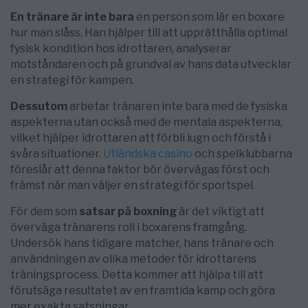
En tränare är inte bara
en person som lär en boxare
hur man slåss. Han hjälper till att upprätthålla optimal
fysisk kondition hos idrottaren, analyserar
motståndaren och på grundval av hans data utvecklar
en strategi för kampen.
Dessutom
arbetar tränaren inte bara med de fysiska
aspekterna utan också med de mentala aspekterna,
vilket hjälper idrottaren att förbli lugn och förstå i
svåra situationer.
Utländska casino
och spelklubbarna
föreslår att denna faktor bör övervägas först och
främst när man väljer en strategi för sportspel.
För dem som
satsar på boxning
är det viktigt att
överväga tränarens roll i boxarens framgång.
Undersök hans tidigare matcher, hans tränare och
användningen av olika metoder för idrottarens
träningsprocess. Detta kommer att hjälpa till att
förutsäga resultatet av en framtida kamp och göra
mer exakta satsningar.