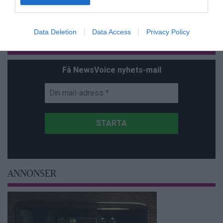
Data Deletion
Data Access
Privacy Policy
Prenumerera på vårt nyhetsbrev
Få NewsVoice nyhets-mail
ANNONSER