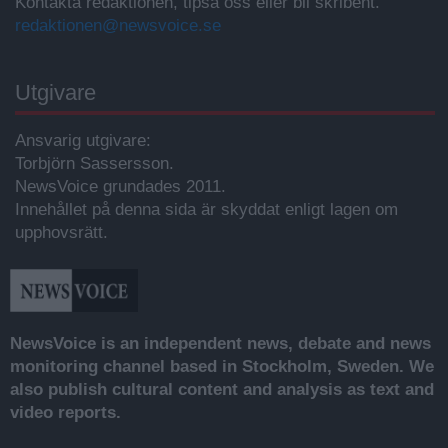
Kontakta redaktionen, tipsa oss eller bli skribent.
redaktionen@newsvoice.se
Utgivare
Ansvarig utgivare:
Torbjörn Sassersson.
NewsVoice grundades 2011.
Innehållet på denna sida är skyddat enligt lagen om
upphovsrätt.
NewsVoice is an independent news, debate and news
monitoring channel based in Stockholm, Sweden. We
also publish cultural content and analysis as text and
video reports.