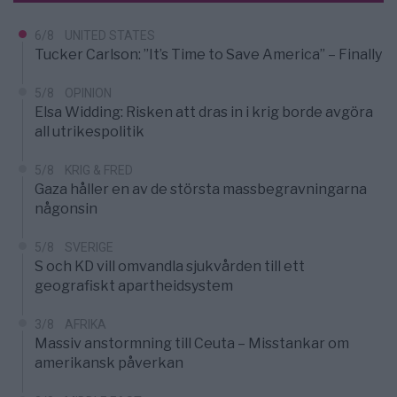
6/8
UNITED STATES
Tucker Carlson: ”It’s Time to Save America” – Finally
5/8
OPINION
Elsa Widding: Risken att dras in i krig borde avgöra
all utrikespolitik
5/8
KRIG & FRED
Gaza håller en av de största massbegravningarna
någonsin
5/8
SVERIGE
S och KD vill omvandla sjukvården till ett
geografiskt apartheidsystem
3/8
AFRIKA
Massiv anstormning till Ceuta – Misstankar om
amerikansk påverkan