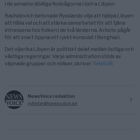
i de senaste dödliga flodvågorna i östra Libyen.
Rashidovich betonade Rysslands vilja att hjälpa Libyen
att hålla val och att stärka samarbetet för att tjäna
intressena hos folken i de två länderna. Arbete pågår
för att snart öppna ett ryskt konsulat i Benghazi.
Det oljerika Libyen är politiskt delat mellan östliga och
västliga regeringar. Varje administration stöds av
väpnade grupper och miliser, skriver
TeleSUR.
NewsVoice redaktion
nyheter@newsvoice.se