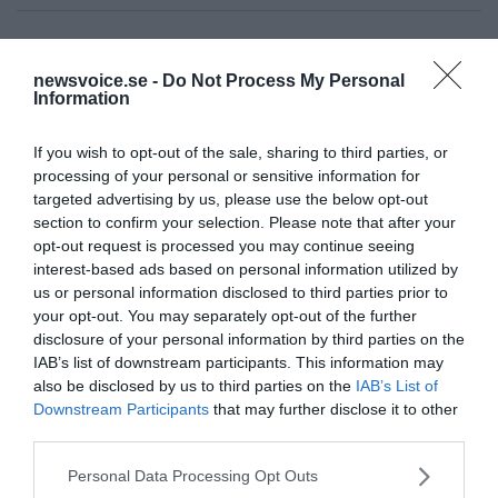
newsvoice.se -
Do Not Process My Personal
Information
Ämnen:
libyen
libyenryssland
ryssland
If you wish to opt-out of the sale, sharing to third parties, or
processing of your personal or sensitive information for
targeted advertising by us, please use the below opt-out
section to confirm your selection. Please note that after your
opt-out request is processed you may continue seeing
interest-based ads based on personal information utilized by
Prenumerera på vårt nyhetsbrev
us or personal information disclosed to third parties prior to
your opt-out. You may separately opt-out of the further
Få NewsVoice nyhets-mail
disclosure of your personal information by third parties on the
IAB’s list of downstream participants. This information may
also be disclosed by us to third parties on the
IAB’s List of
Downstream Participants
that may further disclose it to other
third parties.
Please note that this website/app uses one or more Google
Personal Data Processing Opt Outs
services and may gather and store information including but