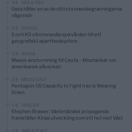
5/8
KRIG & FRED
Gaza håller en av de största massbegravningarna
någonsin
5/8
SVERIGE
S och KD vill omvandla sjukvården till ett
geografiskt apartheidsystem
3/8
AFRIKA
Massiv anstormning till Ceuta – Misstankar om
amerikansk påverkan
2/8
MIDDLE EAST
Pentagon: US Capacity to Fight Iran is Wearing
Down
1/8
VÄRLDEN
Stephen Brawer: Västerländsk propaganda
framställer Kinas utveckling som ett hot mot Väst
1/8
WAR & PEACE