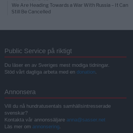
We Are Heading Towards a War With Russia – It Can
Still Be Cancelled
Public Service på riktigt
Du läser en av Sveriges mest modiga tidningar.
Stöd vårt dagliga arbeta med en
donation
.
Annonsera
Vill du nå hundratusentals samhällsintresserade
svenskar?
Kontakta vår annonssäljare
anna@sasser.net
Läs mer om
annonsering
.