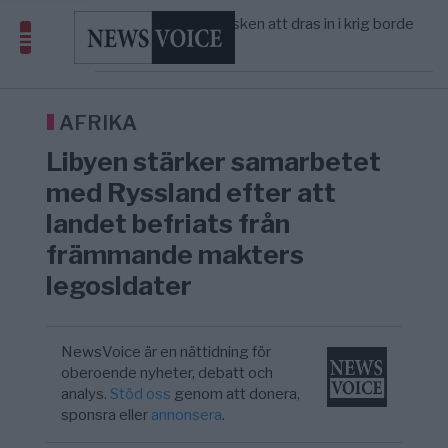
America” – Finally
Elsa Widding: Risken att dras in i krig borde
5/8
OPINION
—
avgöra all utrikespolitik
Gaza håller en av de största
5/8
KRIG & FRED
—
massbegravningarna någonsin
Richard D. Wolff: Därför provocerar
11:43
KRIG & FRED
—
Europas ledare fram ett krig med Rys ...
AFRIKA
Libyen stärker samarbetet
med Ryssland efter att
landet befriats från
främmande makters
legosldater
NewsVoice är en nättidning för
oberoende nyheter, debatt och
analys.
Stöd oss
genom att donera,
sponsra eller
annonsera
.