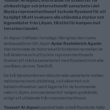
Youssef Al-Aqouri, ordförande för utskottet för
utrikesfrågor och internationellt samarbete i det
libyska representanthuset tackade Ryssland för att
ha hjälpt till att evakuera alla utländska styrkor och
legosoldater från Libyen, till stöd för kampen mot
terrorism i landet.
Al-Aqouri träffade i torsdags i Benghazi den ryske
ambassadören till Libyen
Aydar Rashidovich Aganin
.
Han betonade de historiska förbindelserna mellan de
två länderna och uttryckte representanthusets
önskan att stärka samarbetet med Ryssland inom alla
områden, skriver TeleSUR.
De två tjänstemännen diskuterade samarbete mellan
nationerna inom utbildning, civil säkerhet och
katastrofinsatser samt lagarna för de kommande
valen i Libyen, som parlamentet nyligen godkände,
enligt ett uttalande från representanthuset.
Youssef Al-Aqouri
uppskattade också Rysslands hjälp