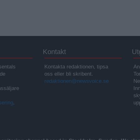
Kontakt
Ut
sentals
Kontakta redaktionen, tipsa
An
ade
oss eller bli skribent.
To
redaktionen@newsvoice.se
Ne
ssäljare
In
sk
sering
.
up