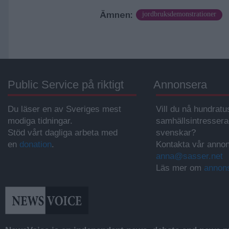
Ämnen:
jordbruksdemonstrationer
Public Service på riktigt
Annonsera
Du läser en av Sveriges mest
Vill du nå hundratu
modiga tidningar.
samhällsintresser
Stöd vårt dagliga arbeta med
svenskar?
en
donation
.
Kontakta vår annon
anna@sasser.net
Läs mer om
annon