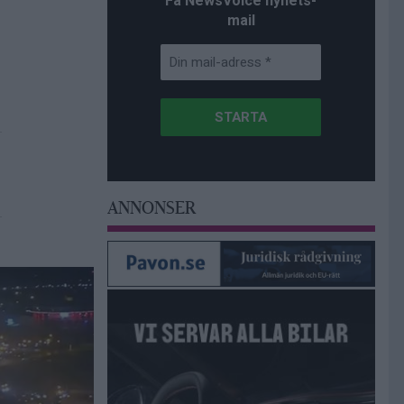
Få NewsVoice nyhets-
mail
ANNONSER