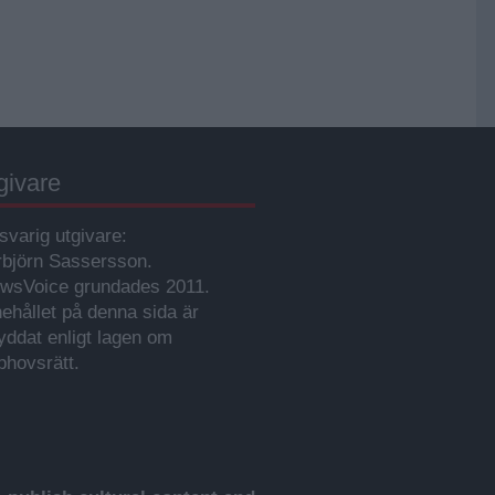
givare
svarig utgivare:
rbjörn Sassersson.
wsVoice grundades 2011.
nehållet på denna sida är
yddat enligt lagen om
phovsrätt.