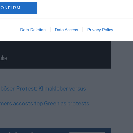
CONFIRM
Data Deletion
Data Access
Privacy Policy
 böser Protest: Klimakleber versus
mers accosts top Green as protests