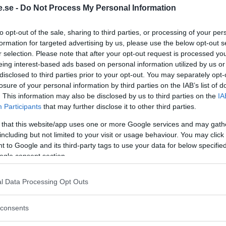
.se -
Do Not Process My Personal Information
nd har gått ut i en veckolång
to opt-out of the sale, sharing to third parties, or processing of your per
 stoppa politiker från att, via bland
formation for targeted advertising by us, please use the below opt-out s
er, förstöra landets förmåga till
r selection. Please note that after your opt-out request is processed y
eing interest-based ads based on personal information utilized by us or
disclosed to third parties prior to your opt-out. You may separately opt-
losure of your personal information by third parties on the IAB’s list of
. This information may also be disclosed by us to third parties on the
IA
 att vi är ryggraden i landets
Participants
that may further disclose it to other third parties.
e fortsätter att ignorera våra krav kommer
 that this website/app uses one or more Google services and may gath
arliga för alla.”
including but not limited to your visit or usage behaviour. You may click 
 to Google and its third-party tags to use your data for below specifi
ogle consent section.
l Data Processing Opt Outs
consents