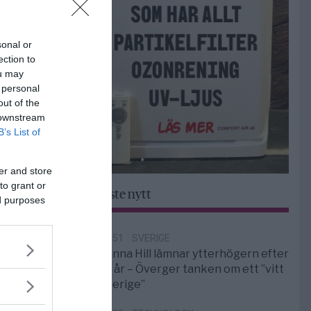
sonal or
ection to
ou may
 personal
out of the
 downstream
B’s List of
er and store
to grant or
Senaste nytt
ed purposes
10:51
SVERIGE
Sanna Hill lämnar ytterhögern efter
18 år – Överger tanken om ett ”vitt
Sverige”