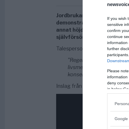
newsvoice
Jordbrukare över hela Tyskla
If you wish 
demonstration för syftet att
sensitive in
annat höjda drivmedelsskatt
confirm you
självförsörjning.
continue se
information 
Talesperson för jordbrukarna:
further disc
participants
”Regeringen måste begripa
Downstream 
livsmedelssäkerhet. Om d
Please note
konsekvenserna att bli allv
information 
deny consent
Inslag från DW:
in below Go
Persona
Google 