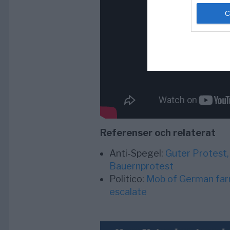
Referenser och relaterat
Anti-Spegel:
Guter Protest,
Bauernprotest
Politico:
Mob of German far
escalate