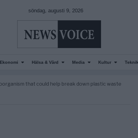
söndag, augusti 9, 2026
Europas ledare fram ett krig med Ryssland
Ekonomi
Hälsa & Vård
Media
Kultur
Tekni
 år – Överger tanken om ett ”vitt Sverige”
croorganism that could help break down plastic waste
erika”
t differ from P2P?
Europas ledare fram ett krig med Ryssland
 år – Överger tanken om ett ”vitt Sverige”