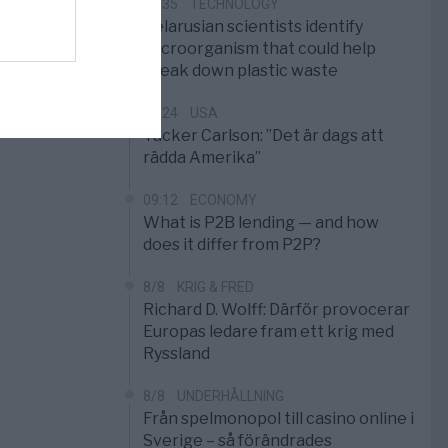
09:35
TECHNOLOGY
Belarusian scientists identify
microorganism that could help
break down plastic waste
09:24
USA
Tucker Carlson: ”Det är dags att
rädda Amerika”
09:12
ECONOMY
What is P2B lending — and how
does it differ from P2P?
8/8
KRIG & FRED
Richard D. Wolff: Därför provocerar
Europas ledare fram ett krig med
Ryssland
8/8
UNDERHÅLLNING
Från spelmonopol till casino online i
Sverige – så förändrades