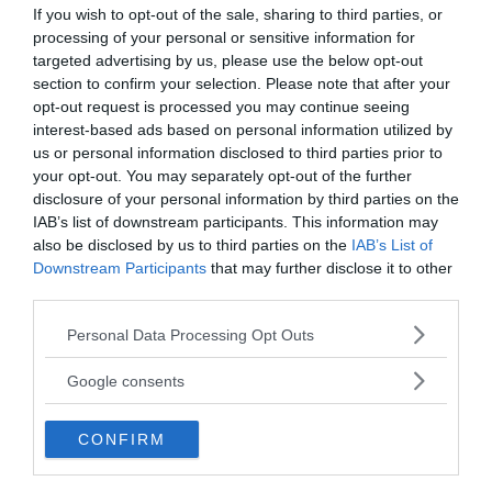
Prenumerera på vårt nyhetsbrev
If you wish to opt-out of the sale, sharing to third parties, or
processing of your personal or sensitive information for
Få NewsVoice nyhets-mail
targeted advertising by us, please use the below opt-out
section to confirm your selection. Please note that after your
opt-out request is processed you may continue seeing
interest-based ads based on personal information utilized by
us or personal information disclosed to third parties prior to
your opt-out. You may separately opt-out of the further
disclosure of your personal information by third parties on the
IAB’s list of downstream participants. This information may
also be disclosed by us to third parties on the
IAB’s List of
Downstream Participants
that may further disclose it to other
third parties.
ANNONSER
Please note that this website/app uses one or more Google
Personal Data Processing Opt Outs
services and may gather and store information including but
not limited to your visit or usage behaviour. You may click to
Google consents
grant or deny consent to Google and its third-party tags to
use your data for below specified purposes in below Google
CONFIRM
consent section.