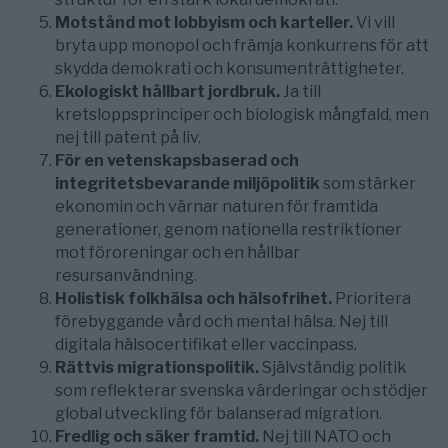
Motstånd mot lobbyism och karteller.
Vi vill
bryta upp monopol och främja konkurrens för att
skydda demokrati och konsumenträttigheter.
Ekologiskt hållbart jordbruk.
Ja till
kretsloppsprinciper och biologisk mångfald, men
nej till patent på liv.
För en vetenskapsbaserad och
integritetsbevarande miljöpolitik
som stärker
ekonomin och värnar naturen för framtida
generationer, genom nationella restriktioner
mot föroreningar och en hållbar
resursanvändning.
Holistisk folkhälsa och hälsofrihet.
Prioritera
förebyggande vård och mental hälsa. Nej till
digitala hälsocertifikat eller vaccinpass.
Rättvis migrationspolitik.
Självständig politik
som reflekterar svenska värderingar och stödjer
global utveckling för balanserad migration.
Fredlig och säker framtid.
Nej till NATO och