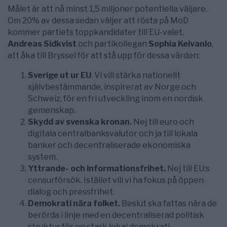
Målet är att nå minst 1,5 miljoner potentiella väljare.
Om 20% av dessa sedan väljer att rösta på MoD
kommer partiets toppkandidater till EU-valet,
Andreas Sidkvist
och partikollegan
Sophia Keivanlo
,
att åka till Bryssel för att stå upp för dessa värden:
Sverige ut ur EU
. Vi vill stärka nationellt
självbestämmande, inspirerat av Norge och
Schweiz, för en fri utveckling inom en nordisk
gemenskap.
Skydd av svenska kronan.
Nej till euro och
digitala centralbanksvalutor och ja till lokala
banker och decentraliserade ekonomiska
system.
Yttrande- och informationsfrihet.
Nej till EU:s
censurförsök. Istället vill vi ha fokus på öppen
dialog och pressfrihet.
Demokrati nära folket.
Beslut ska fattas nära de
berörda i linje med en decentraliserad politisk
struktur för en stark lokal demokrati.