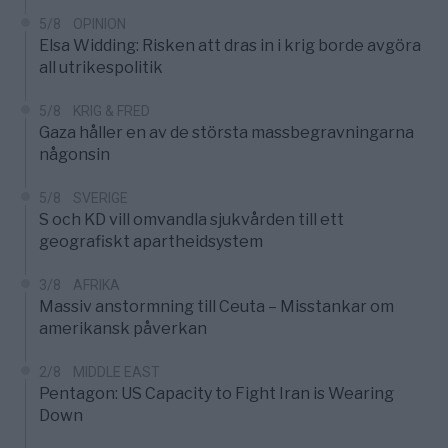
5/8
OPINION
Elsa Widding: Risken att dras in i krig borde avgöra
all utrikespolitik
5/8
KRIG & FRED
Gaza håller en av de största massbegravningarna
någonsin
5/8
SVERIGE
S och KD vill omvandla sjukvården till ett
geografiskt apartheidsystem
3/8
AFRIKA
Massiv anstormning till Ceuta – Misstankar om
amerikansk påverkan
2/8
MIDDLE EAST
Pentagon: US Capacity to Fight Iran is Wearing
Down