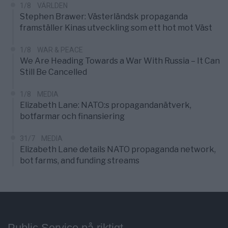
1/8
VÄRLDEN
Stephen Brawer: Västerländsk propaganda
framställer Kinas utveckling som ett hot mot Väst
1/8
WAR & PEACE
We Are Heading Towards a War With Russia – It Can
Still Be Cancelled
1/8
MEDIA
Elizabeth Lane: NATO:s propagandanätverk,
botfarmar och finansiering
31/7
MEDIA
Elizabeth Lane details NATO propaganda network,
bot farms, and funding streams
Public Service på riktigt