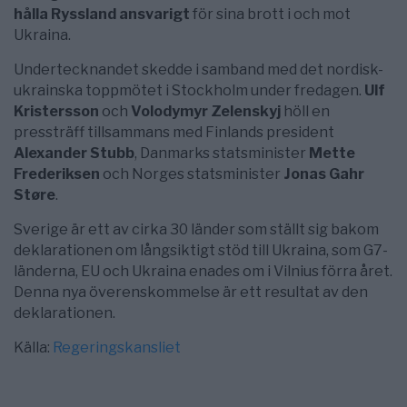
hålla Ryssland ansvarigt
för sina brott i och mot
Ukraina.
Undertecknandet skedde i samband med det nordisk-
ukrainska toppmötet i Stockholm under fredagen.
Ulf
Kristersson
och
Volodymyr Zelenskyj
höll en
pressträff tillsammans med Finlands president
Alexander Stubb
, Danmarks statsminister
Mette
Frederiksen
och Norges statsminister
Jonas Gahr
Støre
.
Sverige är ett av cirka 30 länder som ställt sig bakom
deklarationen om långsiktigt stöd till Ukraina, som G7-
länderna, EU och Ukraina enades om i Vilnius förra året.
Denna nya överenskommelse är ett resultat av den
deklarationen.
Källa:
Regeringskansliet