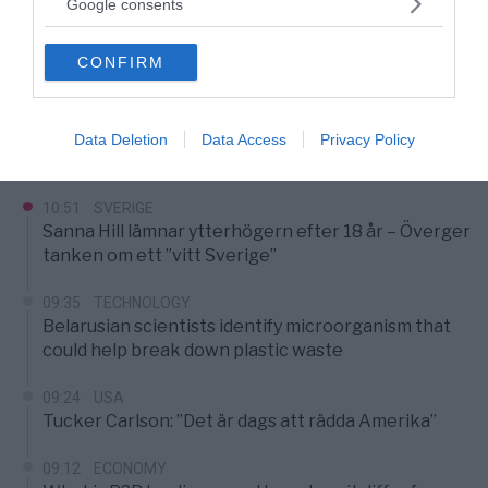
Google consents
grant or deny consent to Google and its third-party tags to
use your data for below specified purposes in below Google
CONFIRM
consent section.
Senaste nytt
Data Deletion
Data Access
Privacy Policy
10:51
SVERIGE
Sanna Hill lämnar ytterhögern efter 18 år – Överger
tanken om ett ”vitt Sverige”
09:35
TECHNOLOGY
Belarusian scientists identify microorganism that
could help break down plastic waste
09:24
USA
Tucker Carlson: ”Det är dags att rädda Amerika”
09:12
ECONOMY