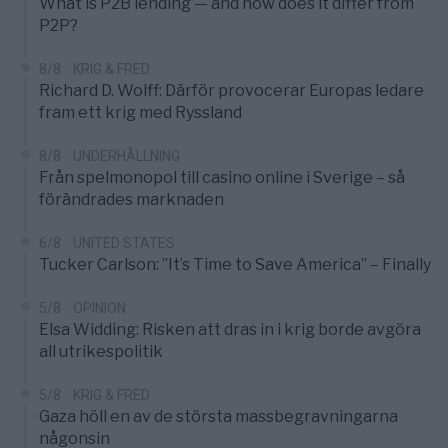
What is P2B lending — and how does it differ from
P2P?
8/8
KRIG & FRED
Richard D. Wolff: Därför provocerar Europas ledare
fram ett krig med Ryssland
8/8
UNDERHÅLLNING
Från spelmonopol till casino online i Sverige – så
förändrades marknaden
6/8
UNITED STATES
Tucker Carlson: ”It’s Time to Save America” – Finally
5/8
OPINION
Elsa Widding: Risken att dras in i krig borde avgöra
all utrikespolitik
5/8
KRIG & FRED
Gaza höll en av de största massbegravningarna
någonsin