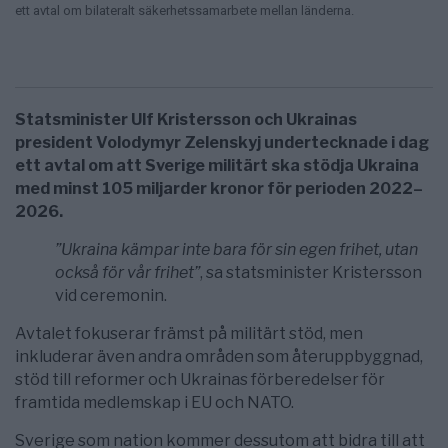
ett avtal om bilateralt säkerhetssamarbete mellan länderna.
Statsminister Ulf Kristersson och Ukrainas
president Volodymyr Zelenskyj undertecknade i dag
ett avtal om att Sverige militärt ska stödja Ukraina
med minst 105 miljarder kronor för perioden 2022–
2026.
”Ukraina kämpar inte bara för sin egen frihet, utan
också för vår frihet”
, sa statsminister Kristersson
vid ceremonin.
Avtalet fokuserar främst på militärt stöd, men
inkluderar även andra områden som återuppbyggnad,
stöd till reformer och Ukrainas förberedelser för
framtida medlemskap i EU och NATO.
Sverige som nation kommer dessutom att bidra till att