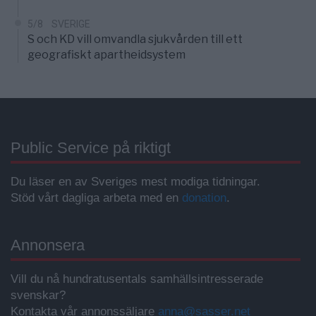
5/8
SVERIGE
S och KD vill omvandla sjukvården till ett
geografiskt apartheidsystem
Public Service på riktigt
Du läser en av Sveriges mest modiga tidningar.
Stöd vårt dagliga arbeta med en
donation
.
Annonsera
Vill du nå hundratusentals samhällsintresserade
svenskar?
Kontakta vår annonssäljare
anna@sasser.net