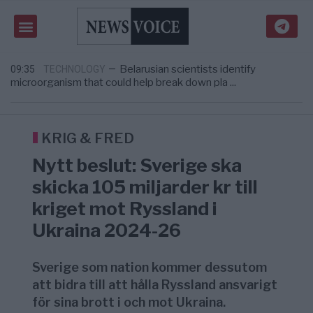
Richard D. Wolff: Därför provocerar
8/8
KRIG & FRED
—
Europas ledare fram ett krig med Rys ...
Sanna Hill lämnar ytterhögern efter 18 år –
10:51
SVERIGE
—
Överger tanken om ett ...
Belarusian scientists identify
09:35
TECHNOLOGY
—
microorganism that could help break down pla ...
Tucker Carlson: ”Det är dags att rädda
09:24
USA
—
Amerika”
What is P2B lending — and how does it
09:12
ECONOMY
—
differ from P2P?
KRIG & FRED
Richard D. Wolff: Därför provocerar
8/8
KRIG & FRED
—
Nytt beslut: Sverige ska
Europas ledare fram ett krig med Rys ...
Sanna Hill lämnar ytterhögern efter 18 år –
10:51
SVERIGE
—
skicka 105 miljarder kr till
Överger tanken om ett ...
kriget mot Ryssland i
Ukraina 2024-26
Sverige som nation kommer dessutom
att bidra till att hålla Ryssland ansvarigt
för sina brott i och mot Ukraina.