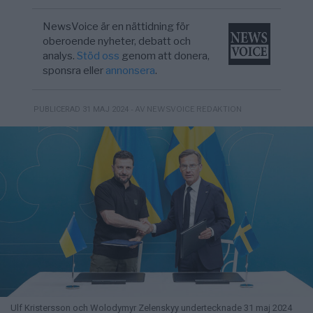
NewsVoice är en nättidning för
oberoende nyheter, debatt och
analys.
Stöd oss
genom att donera,
sponsra eller
annonsera
.
- AV NEWSVOICE REDAKTION
PUBLICERAD 31 MAJ 2024
Ulf Kristersson och Wolodymyr Zelenskyy undertecknade 31 maj 2024