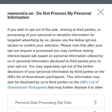
NewsVoice redaktion
newsvoice.se -
Do Not Process My Personal
nyheter@newsvoice.se
Information
If you wish to opt-out of the sale, sharing to third parties, or
processing of your personal or sensitive information for
targeted advertising by us, please use the below opt-out
section to confirm your selection. Please note that after your
opt-out request is processed you may continue seeing
interest-based ads based on personal information utilized by
us or personal information disclosed to third parties prior to
your opt-out. You may separately opt-out of the further
disclosure of your personal information by third parties on the
IAB’s list of downstream participants. This information may
Prenumerera på vårt nyhetsbrev
also be disclosed by us to third parties on the
IAB’s List of
Downstream Participants
that may further disclose it to other
Få NewsVoice nyhets-mail
third parties.
Please note that this website/app uses one or more Google
Personal Data Processing Opt Outs
services and may gather and store information including but
not limited to your visit or usage behaviour. You may click to