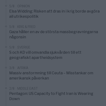
5/8
OPINION
Elsa Widding: Risken att dras in i krig borde avgöra
all utrikespolitik
5/8
KRIG & FRED
Gaza håller en av de största massbegravningarna
någonsin
5/8
SVERIGE
S och KD vill omvandla sjukvården till ett
geografiskt apartheidsystem
3/8
AFRIKA
Massiv anstormning till Ceuta – Misstankar om
amerikansk påverkan
2/8
MIDDLE EAST
Pentagon: US Capacity to Fight Iran is Wearing
Down