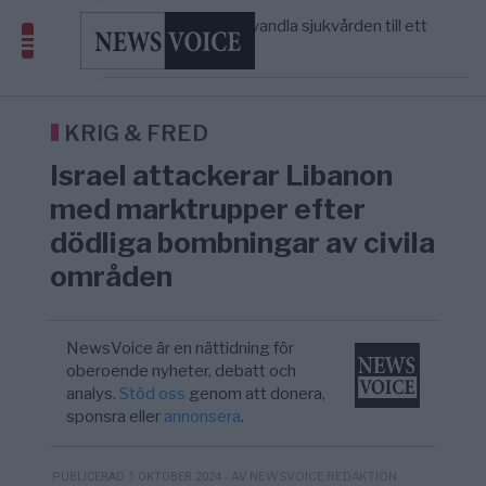
massbegravningarna någonsin
S och KD vill omvandla sjukvården till ett
5/8
SVERIGE
—
geografiskt apartheidsystem
Massiv anstormning till Ceuta – Misstankar
3/8
AFRIKA
—
om amerikansk påverkan
Tucker Carlson: ”It’s Time to Save
6/8
UNITED STATES
—
America” – Finally
KRIG & FRED
Israel attackerar Libanon
med marktrupper efter
dödliga bombningar av civila
områden
NewsVoice är en nättidning för
oberoende nyheter, debatt och
analys.
Stöd oss
genom att donera,
sponsra eller
annonsera
.
- AV NEWSVOICE REDAKTION
PUBLICERAD 1 OKTOBER 2024