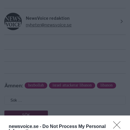
NewsVoice redaktion
nyheter@newsvoice.se
Ämnen:
hezbollah
israel attackerar libanon
libanon
newsvoice.se -
Do Not Process My Personal