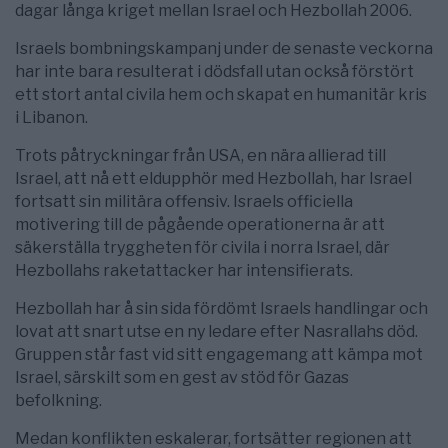
dagar långa kriget mellan Israel och Hezbollah 2006.
Israels bombningskampanj under de senaste veckorna
har inte bara resulterat i dödsfall utan också förstört
ett stort antal civila hem och skapat en humanitär kris
i Libanon.
Trots påtryckningar från USA, en nära allierad till
Israel, att nå ett eldupphör med Hezbollah, har Israel
fortsatt sin militära offensiv. Israels officiella
motivering till de pågående operationerna är att
säkerställa tryggheten för civila i norra Israel, där
Hezbollahs raketattacker har intensifierats.
Hezbollah har å sin sida fördömt Israels handlingar och
lovat att snart utse en ny ledare efter Nasrallahs död.
Gruppen står fast vid sitt engagemang att kämpa mot
Israel, särskilt som en gest av stöd för Gazas
befolkning.
Medan konflikten eskalerar, fortsätter regionen att