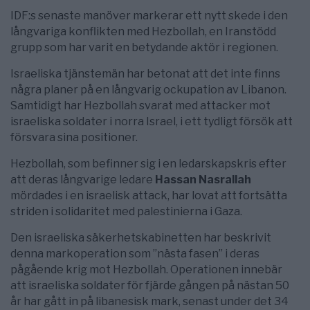
IDF:s senaste manöver markerar ett nytt skede i den
långvariga konflikten med Hezbollah, en Iranstödd
grupp som har varit en betydande aktör i regionen.
Israeliska tjänstemän har betonat att det inte finns
några planer på en långvarig ockupation av Libanon.
Samtidigt har Hezbollah svarat med attacker mot
israeliska soldater i norra Israel, i ett tydligt försök att
försvara sina positioner.
Hezbollah, som befinner sig i en ledarskapskris efter
att deras långvarige ledare
Hassan Nasrallah
mördades i en israelisk attack, har lovat att fortsätta
striden i solidaritet med palestinierna i Gaza.
Den israeliska säkerhetskabinetten har beskrivit
denna markoperation som ”nästa fasen” i deras
pågående krig mot Hezbollah. Operationen innebär
att israeliska soldater för fjärde gången på nästan 50
år har gått in på libanesisk mark, senast under det 34