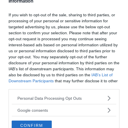
Information
Prenumerera på vårt nyhetsbrev
If you wish to opt-out of the sale, sharing to third parties, or
Få NewsVoice nyhets-mail
processing of your personal or sensitive information for
targeted advertising by us, please use the below opt-out
section to confirm your selection. Please note that after your
opt-out request is processed you may continue seeing
interest-based ads based on personal information utilized by
us or personal information disclosed to third parties prior to
your opt-out. You may separately opt-out of the further
disclosure of your personal information by third parties on the
IAB’s list of downstream participants. This information may
also be disclosed by us to third parties on the
IAB’s List of
ANNONSER
Downstream Participants
that may further disclose it to other
third parties.
Please note that this website/app uses one or more Google
Personal Data Processing Opt Outs
services and may gather and store information including but
not limited to your visit or usage behaviour. You may click to
Google consents
grant or deny consent to Google and its third-party tags to
use your data for below specified purposes in below Google
CONFIRM
consent section.