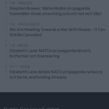
1/8
VÄRLDEN
Stephen Brawer: Västerländsk propaganda
framställer Kinas utveckling som ett hot mot Väst
1/8
WAR & PEACE
We Are Heading Towards a War With Russia – It Can
Still Be Cancelled
1/8
MEDIA
Elizabeth Lane: NATO:s propagandanätverk,
botfarmar och finansiering
31/7
MEDIA
Elizabeth Lane details NATO propaganda network,
bot farms, and funding streams