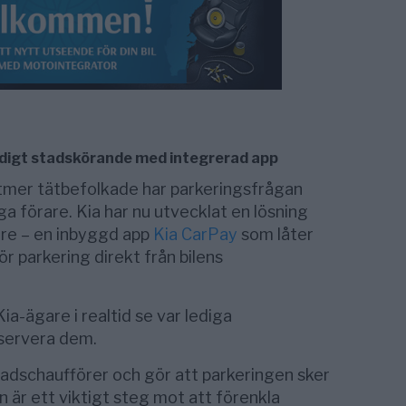
idigt stadskörande med integrerad app
lltmer tätbefolkade har parkeringsfrågan
ga förare. Kia har nu utvecklat en lösning
re – en inbyggd app
Kia CarPay
som låter
ör parkering direkt från bilens
a-ägare i realtid se var lediga
eservera dem.
adschaufförer och gör att parkeringen sker
 är ett viktigt steg mot att förenkla