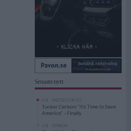
Senaste nytt
6/8
UNITED STATES
Tucker Carlson: ”It’s Time to Save
America” – Finally
5/8
OPINION