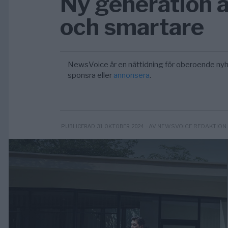
Ny generation a
och smartare
NewsVoice är en nättidning för oberoende nyh
sponsra eller
annonsera
.
- AV NEWSVOICE REDAKTION
PUBLICERAD 31 OKTOBER 2024