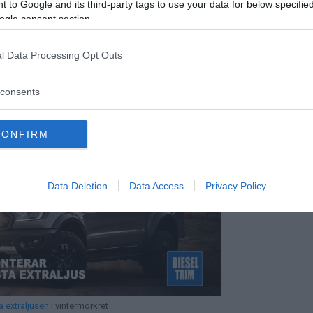
 to Google and its third-party tags to use your data for below specifi
ogle consent section.
ter och en snabb acceleration levererar
änsla.
l Data Processing Opt Outs
tadskörning, med en laddning som räcker för
consents
er på sportiga detaljer och tekniska
ths racingprofil.
CONFIRM
Data Deletion
Data Access
Privacy Policy
a extraljusen
i vintermörkret