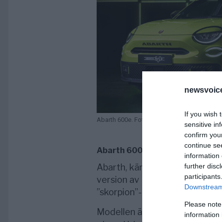
newsvoice
If you wish 
Abarth 600e. Foto: Abarthcars.co.uk
sensitive in
confirm you
continue se
Abarth 600e: Elektrisk sportig
information 
further disc
Abarth, känd för sin racinghist
participants
version av Fiat 600 som lyck
Downstream 
”skorpion”-karaktär med hållba
Please note
Modellen är designad för att ti
information 