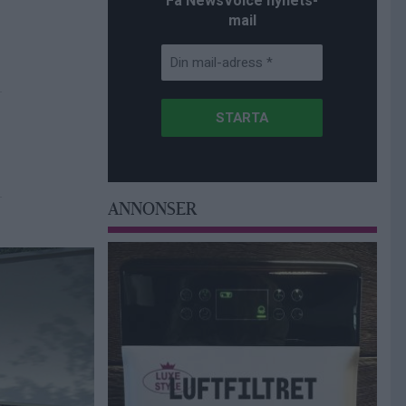
Få NewsVoice nyhets-
mail
ANNONSER