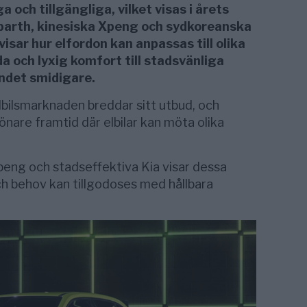
a och tillgängliga, vilket visas i årets
Abarth, kinesiska Xpeng och sydkoreanska
visar hur elfordon kan anpassas till olika
a och lyxig komfort till stadsvänliga
ndet smidigare.
bilsmarknaden breddar sitt utbud, och
rönare framtid där elbilar kan möta olika
 Xpeng och stadseffektiva Kia visar dessa
h behov kan tillgodoses med hållbara