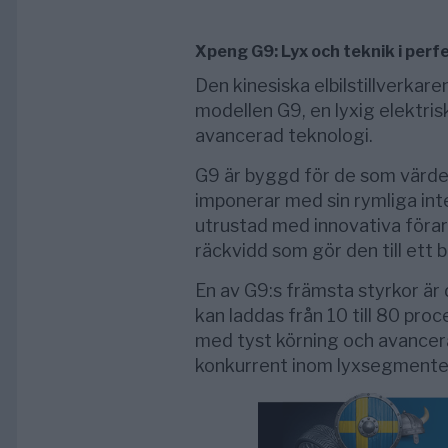
Xpeng G9: Lyx och teknik i perf
Den kinesiska elbilstillverkare
modellen G9, en lyxig elektr
avancerad teknologi.
G9 är byggd för de som värdera
imponerar med sin rymliga inte
utrustad med innovativa föra
räckvidd som gör den till ett b
En av G9:s främsta styrkor är 
kan laddas från 10 till 80 pro
med tyst körning och avancera
konkurrent inom lyxsegmentet 