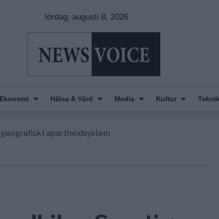
lördag, augusti 8, 2026
nkar om amerikansk påverkan
America” – Finally
Ekonomi
Hälsa & Vård
Media
Kultur
Tekni
de avgöra all utrikespolitik
gravningarna någonsin
tt geografiskt apartheidsystem
nkar om amerikansk påverkan
America” – Finally