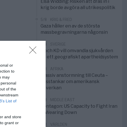
Elsa Widding: Risken att dras in i
krig borde avgöra all utrikespolitik
5/8
KRIG & FRED
Gaza håller en av de största
massbegravningarna någonsin
5/8
SVERIGE
S och KD vill omvandla sjukvården
till ett geografiskt apartheidsystem
sonal or
3/8
AFRIKA
ection to
Massiv anstormning till Ceuta –
ou may
Misstankar om amerikansk
 personal
påverkan
out of the
 downstream
2/8
MIDDLE EAST
B’s List of
Pentagon: US Capacity to Fight Iran
is Wearing Down
er and store
to grant or
1/8
VÄRLDEN