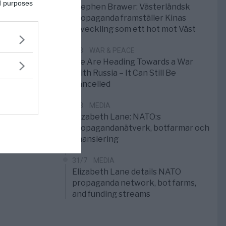
ed purposes
Stephen Brawer: Västerländsk
propaganda framställer Kinas
utveckling som ett hot mot Väst
1/8
WAR & PEACE
We Are Heading Towards a War
With Russia – It Can Still Be
Cancelled
1/8
MEDIA
Elizabeth Lane: NATO:s
propagandanätverk, botfarmar och
finansiering
31/7
MEDIA
Elizabeth Lane details NATO
propaganda network, bot farms,
and funding streams