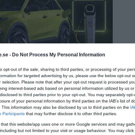
.se -
Do Not Process My Personal Information
to opt-out of the sale, sharing to third parties, or processing of your per
formation for targeted advertising by us, please use the below opt-out s
r selection. Please note that after your opt-out request is processed y
eing interest-based ads based on personal information utilized by us or
het med sting
disclosed to third parties prior to your opt-out. You may separately opt-
losure of your personal information by third parties on the IAB’s list of
oria, släpper nu
Abarth 600e
, en elektrisk
. This information may also be disclosed by us to third parties on the
IA
as kombinera varumärkets sportiga
Participants
that may further disclose it to other third parties.
r elteknik.
 that this website/app uses one or more Google services and may gath
lltala förare som vill ha en elektrisk småbil
including but not limited to your visit or usage behaviour. You may click 