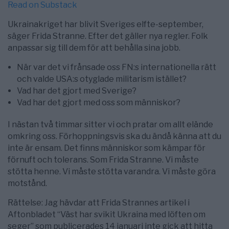
Read on Substack
Ukrainakriget har blivit Sveriges elfte-september,
säger Frida Stranne. Efter det gäller nya regler. Folk
anpassar sig till dem för att behålla sina jobb.
När var det vi frånsade oss FN:s internationella rätt
och valde USA:s otyglade militarism istället?
Vad har det gjort med Sverige?
Vad har det gjort med oss som människor?
I nästan två timmar sitter vi och pratar om allt elände
omkring oss. Förhoppningsvis ska du ändå känna att du
inte är ensam. Det finns människor som kämpar för
förnuft och tolerans. Som Frida Stranne. Vi måste
stötta henne. Vi måste stötta varandra. Vi måste göra
motstånd.
Rättelse: Jag hävdar att Frida Strannes artikel i
Aftonbladet “Väst har svikit Ukraina med löften om
seger” som publicerades 14 januari inte gick att hitta