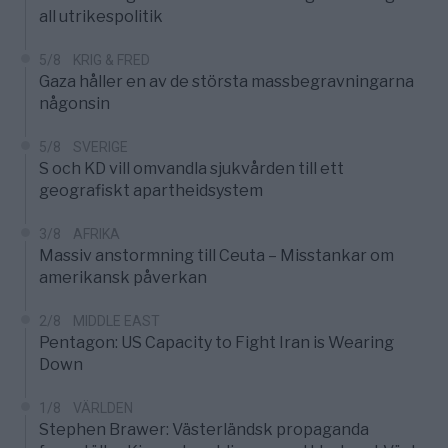
all utrikespolitik
5/8
KRIG & FRED
Gaza håller en av de största massbegravningarna
någonsin
5/8
SVERIGE
S och KD vill omvandla sjukvården till ett
geografiskt apartheidsystem
3/8
AFRIKA
Massiv anstormning till Ceuta – Misstankar om
amerikansk påverkan
2/8
MIDDLE EAST
Pentagon: US Capacity to Fight Iran is Wearing
Down
1/8
VÄRLDEN
Stephen Brawer: Västerländsk propaganda