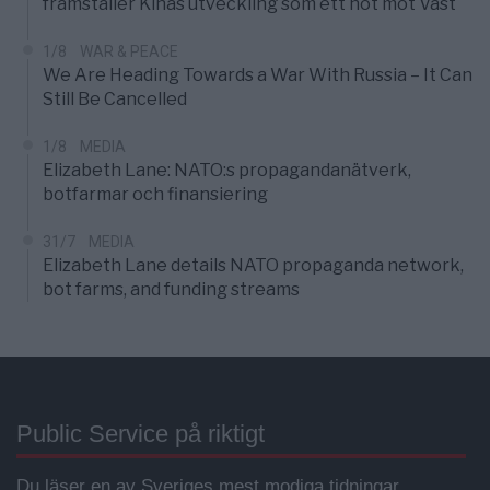
framställer Kinas utveckling som ett hot mot Väst
1/8
WAR & PEACE
We Are Heading Towards a War With Russia – It Can
Still Be Cancelled
1/8
MEDIA
Elizabeth Lane: NATO:s propagandanätverk,
botfarmar och finansiering
31/7
MEDIA
Elizabeth Lane details NATO propaganda network,
bot farms, and funding streams
Public Service på riktigt
Du läser en av Sveriges mest modiga tidningar.