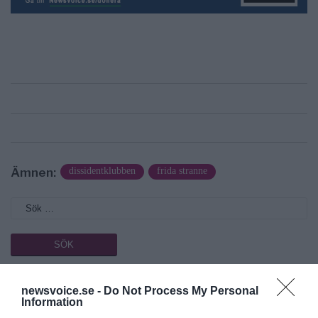
Ämnen:
dissidentklubben
frida stranne
Prenumerera på vårt nyhetsbrev
newsvoice.se -
Do Not Process My Personal
Information