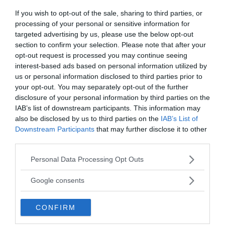
Få NewsVoice nyhets-mail
If you wish to opt-out of the sale, sharing to third parties, or
processing of your personal or sensitive information for
targeted advertising by us, please use the below opt-out
section to confirm your selection. Please note that after your
opt-out request is processed you may continue seeing
interest-based ads based on personal information utilized by
us or personal information disclosed to third parties prior to
your opt-out. You may separately opt-out of the further
disclosure of your personal information by third parties on the
IAB’s list of downstream participants. This information may
ANNONSER
also be disclosed by us to third parties on the
IAB’s List of
Downstream Participants
that may further disclose it to other
third parties.
Please note that this website/app uses one or more Google
Personal Data Processing Opt Outs
services and may gather and store information including but
not limited to your visit or usage behaviour. You may click to
Google consents
grant or deny consent to Google and its third-party tags to
use your data for below specified purposes in below Google
CONFIRM
consent section.