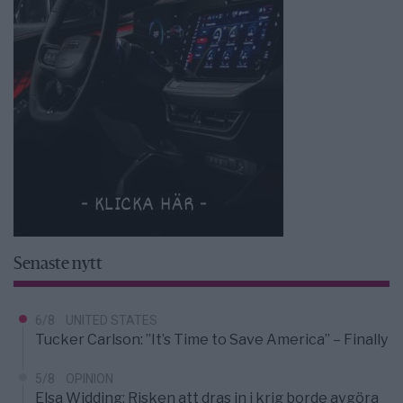
Senaste nytt
6/8
UNITED STATES
Tucker Carlson: ”It’s Time to Save America” – Finally
5/8
OPINION
Elsa Widding: Risken att dras in i krig borde avgöra