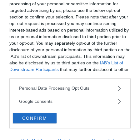
processing of your personal or sensitive information for
targeted advertising by us, please use the below opt-out
section to confirm your selection. Please note that after your
opt-out request is processed you may continue seeing
interest-based ads based on personal information utilized by
us or personal information disclosed to third parties prior to
your opt-out. You may separately opt-out of the further
ANNONSER
disclosure of your personal information by third parties on the
IAB’s list of downstream participants. This information may
also be disclosed by us to third parties on the
IAB’s List of
Downstream Participants
that may further disclose it to other
third parties.
Please note that this website/app uses one or more Google
Personal Data Processing Opt Outs
services and may gather and store information including but
not limited to your visit or usage behaviour. You may click to
Google consents
grant or deny consent to Google and its third-party tags to
use your data for below specified purposes in below Google
CONFIRM
consent section.