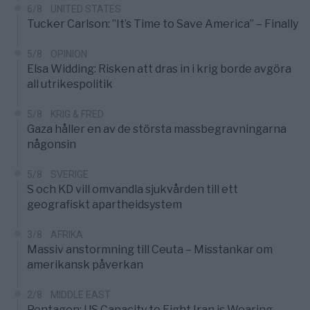
6/8
UNITED STATES
Tucker Carlson: ”It’s Time to Save America” – Finally
5/8
OPINION
Elsa Widding: Risken att dras in i krig borde avgöra
all utrikespolitik
5/8
KRIG & FRED
Gaza håller en av de största massbegravningarna
någonsin
5/8
SVERIGE
S och KD vill omvandla sjukvården till ett
geografiskt apartheidsystem
3/8
AFRIKA
Massiv anstormning till Ceuta – Misstankar om
amerikansk påverkan
2/8
MIDDLE EAST
Pentagon: US Capacity to Fight Iran is Wearing