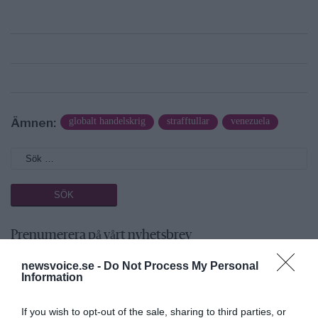
Ämnen:
globalt handelskrig
strafftullar
venezuela
Prenumerera på vårt nyhetsbrev
newsvoice.se -
Do Not Process My Personal
Få NewsVoice nyhets-mail
Information
If you wish to opt-out of the sale, sharing to third parties, or