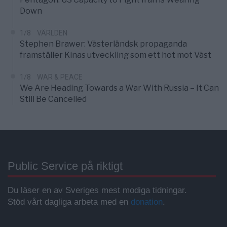
Down
1/8
VÄRLDEN
Stephen Brawer: Västerländsk propaganda
framställer Kinas utveckling som ett hot mot Väst
1/8
WAR & PEACE
We Are Heading Towards a War With Russia – It Can
Still Be Cancelled
Public Service på riktigt
Du läser en av Sveriges mest modiga tidningar.
Stöd vårt dagliga arbeta med en
donation
.