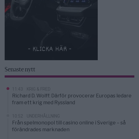
Senaste nytt
11:43
KRIG & FRED
Richard D. Wolff: Därför provocerar Europas ledare
fram ett krig med Ryssland
10:52
UNDERHÅLLNING
Från spelmonopol till casino online i Sverige – så
förändrades marknaden