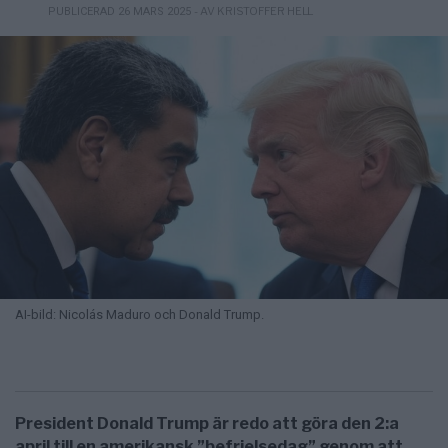
- AV KRISTOFFER HELL
PUBLICERAD 26 MARS 2025
AI-bild: Nicolás Maduro och Donald Trump.
President Donald Trump är redo att göra den 2:a
april till en amerikansk ”befrielsedag” genom att