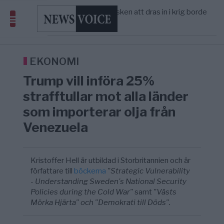
America” – Finally
Elsa Widding: Risken att dras in i krig borde
5/8
OPINION
—
avgöra all utrikespolitik
Gaza håller en av de största
5/8
KRIG & FRED
—
massbegravningarna någonsin
Richard D. Wolff: Därför provocerar
11:43
KRIG & FRED
—
Europas ledare fram ett krig med Rys ...
EKONOMI
Trump vill införa 25%
strafftullar mot alla länder
som importerar olja från
Venezuela
Kristoffer Hell är utbildad i Storbritannien och är
författare till
böckerna
"Strategic Vulnerability
- Understanding Sweden's National Security
Policies during the Cold War"
samt
"Västs
Mörka Hjärta" och "Demokrati till Döds".