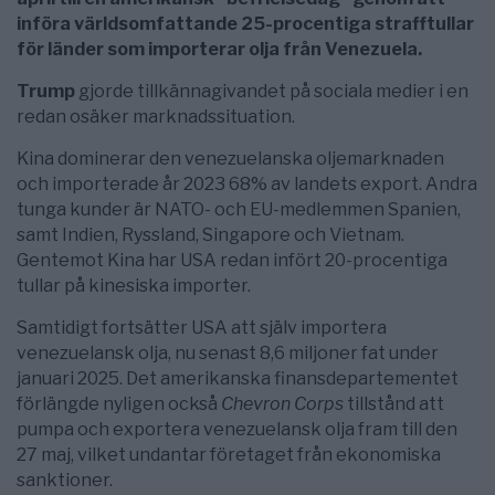
införa världsomfattande 25-procentiga strafftullar
för länder som importerar olja från Venezuela.
Trump
gjorde tillkännagivandet på sociala medier i en
redan osäker marknadssituation.
Kina dominerar den venezuelanska oljemarknaden
och importerade år 2023 68% av landets export. Andra
tunga kunder är NATO- och EU-medlemmen Spanien,
samt Indien, Ryssland, Singapore och Vietnam.
Gentemot Kina har USA redan infört 20-procentiga
tullar på kinesiska importer.
Samtidigt fortsätter USA att själv importera
venezuelansk olja, nu senast 8,6 miljoner fat under
januari 2025. Det amerikanska finansdepartementet
förlängde nyligen också
Chevron Corps
tillstånd att
pumpa och exportera venezuelansk olja fram till den
27 maj, vilket undantar företaget från ekonomiska
sanktioner.