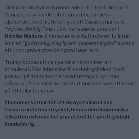
Trump motiverar den planerade indirekta tullen mot
Venezuela, syftande till att driva bort landets
oljekunder, med motiveringen att Caracas har varit
”mycket fientligt”
mot USA. Venezuelas president
Nicolás Maduro
, å Venezuelas sida, fördömer tullarna
som en
”godtycklig, olaglig och desperat åtgärd”
avsedd
att undergräva utvecklingen i hans land.
Trump hoppas att de nya tullarna kommer att
stimulera USA:s inhemska tillverkningsindustri och
pekade på det sydkoreanska företaget Hyundais
stålverk på 5,8 miljarder dollar i Louisiana som ett bevis
på att tullar fungerar.
Ekonomer varnar för att de nya tullarna kan
förvärra inflationstrycket, hindra den ekonomiska
tillväxten och man befarar utbrottet av ett globalt
handelskrig.