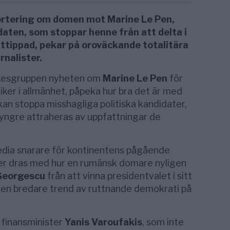
rtering om domen mot Marine Le Pen,
aten, som stoppar henne från att delta i
ittippad, pekar på oroväckande totalitära
rnalister.
yrkesgruppen nyheten om
Marine Le Pen
för
tiker i allmänhet, påpeka hur bra det är med
n stoppa misshagliga politiska kandidater,
r yngre attraheras av uppfattningar de
edia snarare för kontinentens pågående
ller dras med hur en rumänsk domare nyligen
 Georgescu
från att vinna presidentvalet i sitt
ar en bredare trend av ruttnande demokrati på
 finansminister
Yanis Varoufakis
, som inte