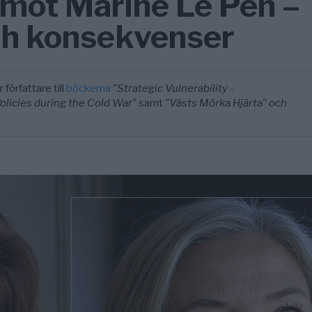
mot Marine Le Pen –
ch konsekvenser
 författare till
böckerna
"Strategic Vulnerability -
licies during the Cold War"
samt
"Västs Mörka Hjärta" och