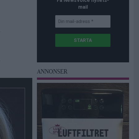
Få NewsVoice nyhets-
mail
ANNONSER