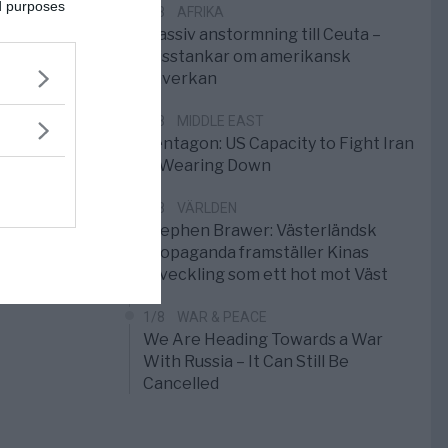
ed purposes
3/8
AFRIKA
Massiv anstormning till Ceuta –
Misstankar om amerikansk
påverkan
2/8
MIDDLE EAST
Pentagon: US Capacity to Fight Iran
is Wearing Down
1/8
VÄRLDEN
Stephen Brawer: Västerländsk
propaganda framställer Kinas
utveckling som ett hot mot Väst
1/8
WAR & PEACE
We Are Heading Towards a War
With Russia – It Can Still Be
Cancelled
d,