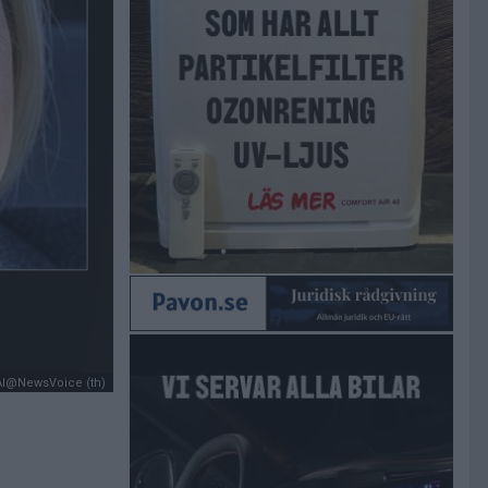
AI@NewsVoice (th)