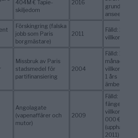
404M € Tapie-
2016
grund av ”go
skiljedom
anseende”)
Förskingring (falska
ent
Fälld: 2 års
jobb som Paris
2011
villkorlig do
borgmästare)
Fälld: 14
Missbruk av Paris
månaders
r
stadsmedel för
2004
villkorlig dom
partifinansiering
1 års
ämbetsförb
Fälld: 3 års
fängelse (2
Angolagate
villkorliga), 
(vapenaffärer och
2009
000 € böter
mutor)
(upphävd
2011)