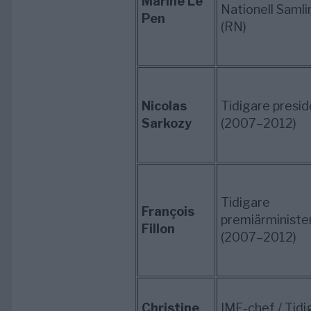
Marine Le
Nationell Samli
Pen
(RN)
Nicolas
Tidigare presid
Sarkozy
(2007–2012)
Tidigare
François
premiärministe
Fillon
(2007–2012)
Christine
IMF-chef / Tidi