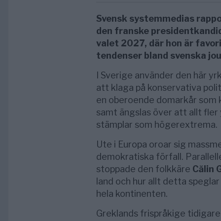
Svensk systemmedias rappo
den franske presidentkandid
valet 2027, där hon är favor
tendenser bland svenska jou
I Sverige använder den här 
att klaga på konservativa poli
en oberoende domarkår som ka
samt ängslas över att allt fle
stämplar som högerextrema.
Ute i Europa oroar sig massm
demokratiska förfall. Paralle
stoppade den folkkäre
Călin
land och hur allt detta spegl
hela kontinenten.
Greklands frispråkige tidigare