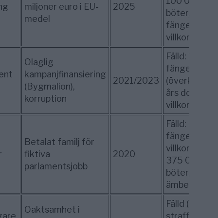
100 000 €
ng
miljoner euro i EU-
2025
böter, 4 års
medel
fängelse (2
villkorliga)
Fälld: 1 års
Olaglig
fängelse
ent
kampanjfinansiering
2021/2023
(överklagat);
(Bygmalion),
års dom (2
korruption
villkorliga)
Fälld: 5 års
fängelse (3
Betalat familj för
villkorliga),
r
fiktiva
2020
375 000 €
parlamentsjobb
böter, 10 års
ämbetsförb
Fälld (inget
Oaktsamhet i
gare
straff på