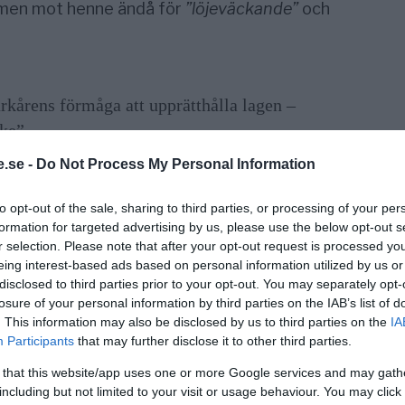
 domen mot henne ändå för
”löjeväckande”
och
rkårens förmåga att upprätthålla lagen –
ke”.
.se -
Do Not Process My Personal Information
to opt-out of the sale, sharing to third parties, or processing of your per
formation for targeted advertising by us, please use the below opt-out s
r selection. Please note that after your opt-out request is processed y
ot den franska IMF-chefen
Christine
eing interest-based ads based on personal information utilized by us or
 att hon som finansminister år 2008
disclosed to third parties prior to your opt-out. You may separately opt-
losure of your personal information by third parties on the IAB’s list of
04 miljoner euro
från den franska staten
. This information may also be disclosed by us to third parties on the
IA
en Bernard Tapie genom ett privat
Participants
that may further disclose it to other third parties.
de dömdes för oaktsamhet men undvek
ta i val uppställdes.
 that this website/app uses one or more Google services and may gath
including but not limited to your visit or usage behaviour. You may click 