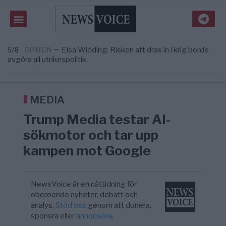
Massiv anstormning till Ceuta – Misstankar
3/8
AFRIKA
—
om amerikansk påverkan
Tucker Carlson: ”It’s Time to Save
6/8
UNITED STATES
—
America” – Finally
Elsa Widding: Risken att dras in i krig borde
5/8
OPINION
—
avgöra all utrikespolitik
Gaza håller en av de största
5/8
KRIG & FRED
—
massbegravningarna någonsin
S och KD vill omvandla sjukvården till ett
5/8
SVERIGE
—
geografiskt apartheidsystem
MEDIA
Massiv anstormning till Ceuta – Misstankar
3/8
AFRIKA
—
Trump Media testar AI-
om amerikansk påverkan
Tucker Carlson: ”It’s Time to Save
6/8
UNITED STATES
—
sökmotor och tar upp
America” – Finally
kampen mot Google
NewsVoice är en nättidning för
oberoende nyheter, debatt och
analys.
Stöd oss
genom att donera,
sponsra eller
annonsera
.