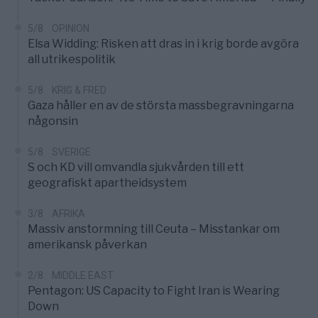
5/8
OPINION
Elsa Widding: Risken att dras in i krig borde avgöra
all utrikespolitik
5/8
KRIG & FRED
Gaza håller en av de största massbegravningarna
någonsin
5/8
SVERIGE
S och KD vill omvandla sjukvården till ett
geografiskt apartheidsystem
3/8
AFRIKA
Massiv anstormning till Ceuta – Misstankar om
amerikansk påverkan
2/8
MIDDLE EAST
Pentagon: US Capacity to Fight Iran is Wearing
Down