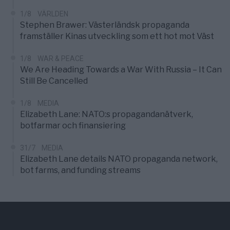
1/8
VÄRLDEN
Stephen Brawer: Västerländsk propaganda
framställer Kinas utveckling som ett hot mot Väst
1/8
WAR & PEACE
We Are Heading Towards a War With Russia – It Can
Still Be Cancelled
1/8
MEDIA
Elizabeth Lane: NATO:s propagandanätverk,
botfarmar och finansiering
31/7
MEDIA
Elizabeth Lane details NATO propaganda network,
bot farms, and funding streams