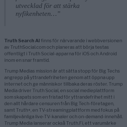
utvecklad för att stärka
nyfikenheten…”
Truth Search AI
finns för närvarande i webbversionen
av TruthSocial.com och planeras att börja testas
offentligt i Truth Social-apparna för iOS och Android
inom en snar framtid.
Trump Medias mission är att sätta stopp för Big Techs
angrepp på yttrandefriheten genom att öppna upp
internet och ge människor tillbaka deras röster. Trump
Media driver Truth Social, en social medieplattform
som skapats som en fristad för yttrandefrihet mitt i
den allt hårdare censuren från Big Tech-företagen,
samt Truth+, en TV-streamingplattform med fokus på
familjevänliga live-TV-kanaler och on-demand-innehåll.
Trump Media lanserar också Truth.Fi, ett varumärke