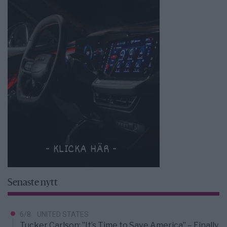
Senaste nytt
6/8
UNITED STATES
Tucker Carlson: ”It’s Time to Save America” – Finally