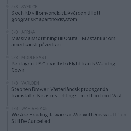
5/8
SVERIGE
S och KD vill omvandla sjukvården till ett
geografiskt apartheidsystem
3/8
AFRIKA
Massiv anstormning till Ceuta – Misstankar om
amerikansk påverkan
2/8
MIDDLE EAST
Pentagon: US Capacity to Fight Iran is Wearing
Down
1/8
VÄRLDEN
Stephen Brawer: Västerländsk propaganda
framställer Kinas utveckling som ett hot mot Väst
1/8
WAR & PEACE
We Are Heading Towards a War With Russia – It Can
Still Be Cancelled