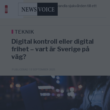
massbegravningarna någonsin
S och KD vill omvandla sjukvården till ett
5/8
SVERIGE
—
geografiskt apartheidsystem
Massiv anstormning till Ceuta – Misstankar
3/8
AFRIKA
—
om amerikansk påverkan
Tucker Carlson: ”It’s Time to Save
12:14
UNITED STATES
—
America” – Finally
TEKNIK
Digital kontroll eller digital
frihet – vart är Sverige på
väg?
PUBLICERAD 13 SEPTEMBER 2025