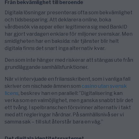
Från bekvämlighet till beroende
Digitala lösningar presenteras ofta som bekvämlighet
och tidsbesparing. Att deklarera online, boka
vårdbesök via appar eller legitimera sig med BankID
har gjort vardagen enklare för miljoner svenskar. Men
smidigheten har en baksida: när tjänster blir helt
digitala finns det snart inga alternativ kvar.
Den som inte hänger med riskerar att stängas ute från
grundläggande samhällsfunktioner.
När vi intervjuade en frilansskribent, som i vanliga fall
skriver om nischade ämnen som
casino utan svensk
licens
, beskrev han en parallell: ”Digitalisering kan
verka som en valmöjlighet, men ganska snabbt blir det
ett tvång. I spelbranschen försvinner alternativ i takt
med att regleringar hårdnar. På samhällsnivå ser vi
samma sak – till slut återstår bara en väg.”
Det digitala identitetssystemet