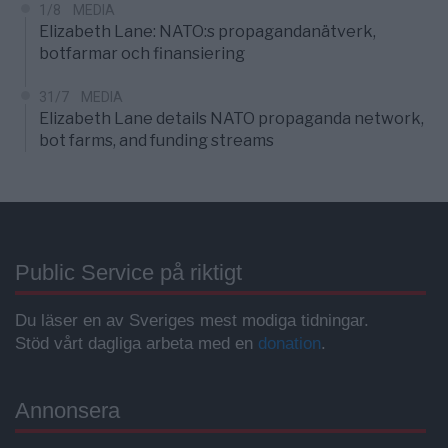
1/8
MEDIA
Elizabeth Lane: NATO:s propagandanätverk,
botfarmar och finansiering
31/7
MEDIA
Elizabeth Lane details NATO propaganda network,
bot farms, and funding streams
Public Service på riktigt
Du läser en av Sveriges mest modiga tidningar.
Stöd vårt dagliga arbeta med en
donation
.
Annonsera