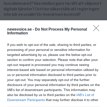
huvudansvaret? Ska medborgare ha rätt att välja bort
digitala tjänster? Och hur säkerställs att regleringen
inte blir en ursäkt för överdriven kontroll?
Dessa frågor är mer akuta än de flesta inser.
Digitaliseringen sker snabbt, och lagstiftning och
newsvoice.se -
Do Not Process My Personal
Information
demokratiska processer hinner sällan ikapp. Det gör
att vi riskerar att vakna upp i ett samhälle där
If you wish to opt-out of the sale, sharing to third parties, or
gränserna redan flyttats utan större debatt.
processing of your personal or sensitive information for
targeted advertising by us, please use the below opt-out
section to confirm your selection. Please note that after your
opt-out request is processed you may continue seeing
interest-based ads based on personal information utilized by
us or personal information disclosed to third parties prior to
your opt-out. You may separately opt-out of the further
disclosure of your personal information by third parties on the
IAB’s list of downstream participants. This information may
also be disclosed by us to third parties on the
IAB’s List of
Downstream Participants
that may further disclose it to other
third parties.