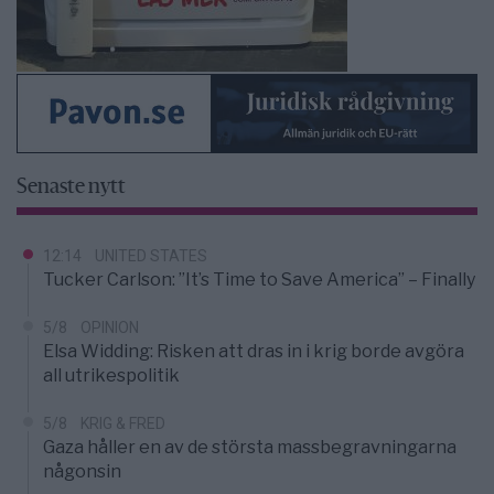
Senaste nytt
12:14
UNITED STATES
Tucker Carlson: ”It’s Time to Save America” – Finally
5/8
OPINION
Elsa Widding: Risken att dras in i krig borde avgöra
all utrikespolitik
5/8
KRIG & FRED
Gaza håller en av de största massbegravningarna
någonsin