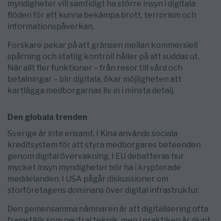
myndigheter vill samtidigt ha större insyn i digitala
flöden för att kunna bekämpa brott, terrorism och
informationspåverkan.
Forskare pekar på att gränsen mellan kommersiell
spårning och statlig kontroll håller på att suddas ut.
När allt fler funktioner – från resor till vård och
betalningar – blir digitala, ökar möjligheten att
kartlägga medborgarnas liv in i minsta detalj.
Den globala trenden
Sverige är inte ensamt. I Kina används sociala
kreditsystem för att styra medborgares beteenden
genom digital övervakning. I EU debatteras hur
mycket insyn myndigheter bör ha i krypterade
meddelanden. I USA pågår diskussioner om
storföretagens dominans över digital infrastruktur.
Den gemensamma nämnaren är att digitalisering ofta
framställs som neutral teknik, men i praktiken är djupt