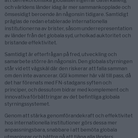
att den ekonomiska globaliseringen är oåterkallelig
och världens länder idag är mer sammankopplade och
ömsesidigt beroende än någonsin tidigare. Samtidigt
präglas de redan etablerade internationella
institutionerna av brister, såsom underrepresentation
av länder från det globala syd, urholkad auktoritet och
bristande effektivitet.
Samtidigt är efterfrågan på fred, utveckling och
samarbete större än någonsin. Den globala styrningen
står vid ett vägskäl där den riskerar att falla samman
om den inte avancerar. GGI kommer här väl till pass, då
det har förenats med FN-stadgans syften och
principer, och dessutom bidrar med komplement och
innovativa förbättringar av det befintliga globala
styrningssystemet.
Genom att stärka genomförandekraft och effektivitet
hos internationella institutioner görs dessa mer
anpassningsbara, snabbare i att bemöta globala
utmaningar och bättre på att tjäna alla länders