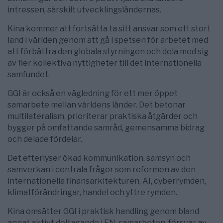
intressen, särskilt utvecklingsländernas.
Kina kommer att fortsätta ta sitt ansvar som ett stort
land i världen genom att gå i spetsen för arbetet med
att förbättra den globala styrningen och dela med sig
av fler kollektiva nyttigheter till det internationella
samfundet.
GGI är också en vägledning för ett mer öppet
samarbete mellan världens länder. Det betonar
multilateralism, prioriterar praktiska åtgärder och
bygger på omfattande samråd, gemensamma bidrag
och delade fördelar.
Det efterlyser ökad kommunikation, samsyn och
samverkan i centrala frågor som reformen av den
internationella finansarkitekturen, AI, cyberrymden,
klimatförändringar, handel och yttre rymden.
Kina omsätter GGI i praktisk handling genom bland
annat aktivt deltagande i FN-samarbeten, försvar av