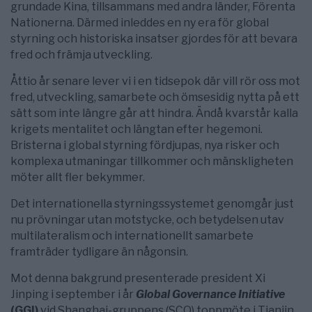
grundade Kina, tillsammans med andra länder, Förenta
Nationerna. Därmed inleddes en ny era för global
styrning och historiska insatser gjordes för att bevara
fred och främja utveckling.
Åttio år senare lever vi i en tidsepok där vill rör oss mot
fred, utveckling, samarbete och ömsesidig nytta på ett
sätt som inte längre går att hindra. Ändå kvarstår kalla
krigets mentalitet och längtan efter hegemoni.
Bristerna i global styrning fördjupas, nya risker och
komplexa utmaningar tillkommer och mänskligheten
möter allt fler bekymmer.
Det internationella styrningssystemet genomgår just
nu prövningar utan motstycke, och betydelsen utav
multilateralism och internationellt samarbete
framträder tydligare än någonsin.
Mot denna bakgrund presenterade president Xi
Jinping i september i år
Global Governance Initiative
(GGI)
vid Shanghai-gruppens (SCO) toppmöte i Tianjin.