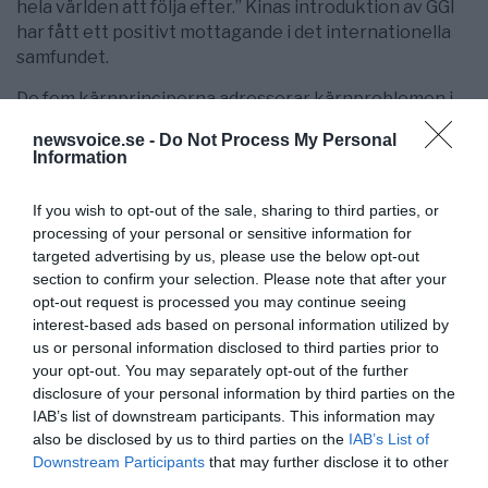
hela världen att följa efter.” Kinas introduktion av GGI
har fått ett positivt mottagande i det internationella
samfundet.
De fem kärnprinciperna adresserar kärnproblemen i
dagens globala styrning och svarar på de avgörande
newsvoice.se -
Do Not Process My Personal
frågorna: vem styr, hur styrs det och för vems skull
Information
existerar det? GGI-initiativet avvisar föråldrade
nollsummespel (den enes vinst är den andres förlust)
If you wish to opt-out of the sale, sharing to third parties, or
och “vinnaren-tar-allt” mentalitet.
processing of your personal or sensitive information for
targeted advertising by us, please use the below opt-out
Istället förespråkas mänsklighetens gemensamma
section to confirm your selection. Please note that after your
värden: fred, utveckling, rättvisa, demokrati och frihet.
opt-out request is processed you may continue seeing
Tillsammans med initiativen för global utveckling,
interest-based ads based on personal information utilized by
global säkerhet och global civilisation bidrar GGI med
us or personal information disclosed to third parties prior to
ny energi till en orolig värld och stärker drivkraften för
your opt-out. You may separately opt-out of the further
mänsklighetens utveckling.
disclosure of your personal information by third parties on the
IAB’s list of downstream participants. This information may
Det finns bara en jord och mänskligheten delar en
also be disclosed by us to third parties on the
IAB’s List of
gemensam framtid. Kina är berett att samarbeta med
Downstream Participants
that may further disclose it to other
alla länder, inklusive Sverige, för att stärka
third parties.