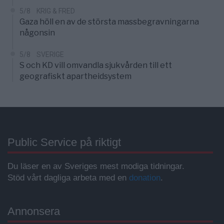
5/8
KRIG & FRED
Gaza höll en av de största massbegravningarna
någonsin
5/8
SVERIGE
S och KD vill omvandla sjukvården till ett
geografiskt apartheidsystem
Public Service på riktigt
Du läser en av Sveriges mest modiga tidningar.
Stöd vårt dagliga arbeta med en
donation
.
Annonsera