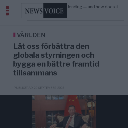
Amerika”
What is P2B lending — and how does it
09:12
ECONOMY
—
differ from P2P?
Richard D. Wolff: Därför provocerar
8/8
KRIG & FRED
—
Europas ledare fram ett krig med Rys ...
Sanna Hill lämnar ytterhögern efter 18 år –
10:51
SVERIGE
—
Överger tanken om ett ...
VÄRLDEN
Låt oss förbättra den
globala styrningen och
bygga en bättre framtid
tillsammans
PUBLICERAD 20 SEPTEMBER 2025