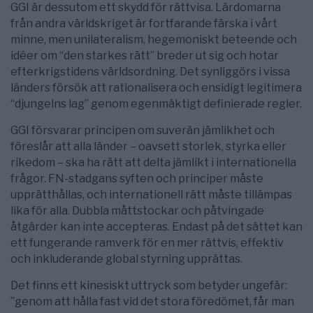
GGI är dessutom ett skydd för rättvisa. Lärdomarna
från andra världskriget är fortfarande färska i vårt
minne, men unilateralism, hegemoniskt beteende och
idéer om “den starkes rätt” breder ut sig och hotar
efterkrigstidens världsordning. Det synliggörs i vissa
länders försök att rationalisera och ensidigt legitimera
“djungelns lag” genom egenmäktigt definierade regler.
GGI försvarar principen om suverän jämlikhet och
föreslår att alla länder – oavsett storlek, styrka eller
rikedom – ska ha rätt att delta jämlikt i internationella
frågor. FN-stadgans syften och principer måste
upprätthållas, och internationell rätt måste tillämpas
lika för alla. Dubbla måttstockar och påtvingade
åtgärder kan inte accepteras. Endast på det sättet kan
ett fungerande ramverk för en mer rättvis, effektiv
och inkluderande global styrning upprättas.
Det finns ett kinesiskt uttryck som betyder ungefär:
”genom att hålla fast vid det stora föredömet, får man