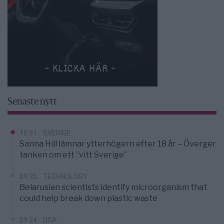
Senaste nytt
10:51
SVERIGE
Sanna Hill lämnar ytterhögern efter 18 år – Överger
tanken om ett ”vitt Sverige”
09:35
TECHNOLOGY
Belarusian scientists identify microorganism that
could help break down plastic waste
09:24
USA