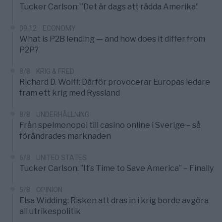
Tucker Carlson: ”Det är dags att rädda Amerika”
09:12
ECONOMY
What is P2B lending — and how does it differ from
P2P?
8/8
KRIG & FRED
Richard D. Wolff: Därför provocerar Europas ledare
fram ett krig med Ryssland
8/8
UNDERHÅLLNING
Från spelmonopol till casino online i Sverige – så
förändrades marknaden
6/8
UNITED STATES
Tucker Carlson: ”It’s Time to Save America” – Finally
5/8
OPINION
Elsa Widding: Risken att dras in i krig borde avgöra
all utrikespolitik