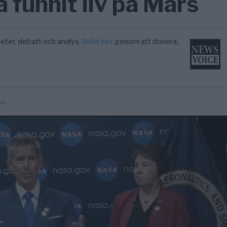
 funnit liv på Mars
eter, debatt och analys.
Stöd oss
genom att donera,
ON