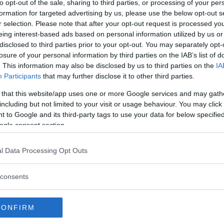
to opt-out of the sale, sharing to third parties, or processing of your per
s i juli 2024 i en klippformation vid
formation for targeted advertising by us, please use the below opt-out s
 floddal som bildades av vatten i Jezero-
r selection. Please note that after your opt-out request is processed y
eing interest-based ads based on personal information utilized by us or
disclosed to third parties prior to your opt-out. You may separately opt-
ch forskare på NASA är nu nästan helt säkra
losure of your personal information by third parties on the IAB’s list of
. This information may also be disclosed by us to third parties on the
IA
lt liv som förstenats.
Participants
that may further disclose it to other third parties.
er att organisationen ska vara först på Mars
 that this website/app uses one or more Google services and may gath
om nu sker är ett andra
space-race
i
including but not limited to your visit or usage behaviour. You may click 
 to Google and its third-party tags to use your data for below specifi
ogle consent section.
l Data Processing Opt Outs
 race right now. The Chinese wants to get
s. That is not going to happen. America has
consents
and we are going to continue to lead in space
CONFIRM