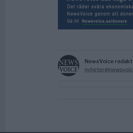
NewsVoice redakt
nyheter@newsvoic