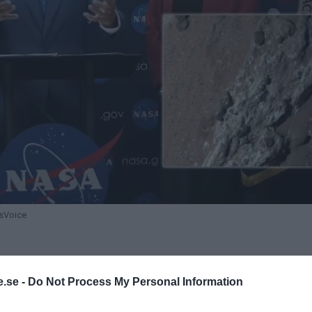
wsVoice
.se -
Do Not Process My Personal Information
r analysen av en sten som kan utgöra
ASA:s
Perseverance
-robot funnit. Provet,