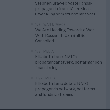
Stephen Brawer: Västerländsk
propaganda framställer Kinas
utveckling som ett hot mot Väst
1/8
WAR & PEACE
We Are Heading Towards a War
With Russia – It Can Still Be
Cancelled
1/8
MEDIA
Elizabeth Lane: NATO:s
propagandanätverk, botfarmar och
finansiering
31/7
MEDIA
Elizabeth Lane details NATO
propaganda network, bot farms,
and funding streams