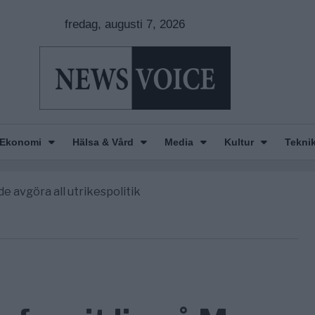
fredag, augusti 7, 2026
nkar om amerikansk påverkan
Ekonomi
Hälsa & Vård
Media
Kultur
Tekni
America” – Finally
de avgöra all utrikespolitik
gravningarna någonsin
tt geografiskt apartheidsystem
nkar om amerikansk påverkan
America” – Finally