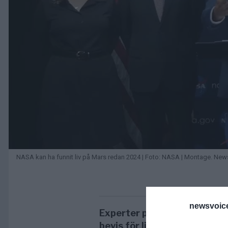
NASA kan ha funnit liv på Mars redan 2024 | Foto: NASA | Montage. Ne
newsvoice
Experter på NASA diskutera
bevis för liv på Mars som N