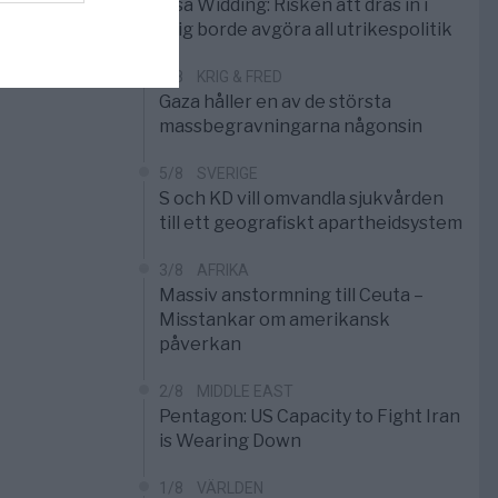
Elsa Widding: Risken att dras in i
krig borde avgöra all utrikespolitik
5/8
KRIG & FRED
Gaza håller en av de största
massbegravningarna någonsin
5/8
SVERIGE
S och KD vill omvandla sjukvården
till ett geografiskt apartheidsystem
3/8
AFRIKA
Massiv anstormning till Ceuta –
Misstankar om amerikansk
påverkan
2/8
MIDDLE EAST
Pentagon: US Capacity to Fight Iran
is Wearing Down
1/8
VÄRLDEN