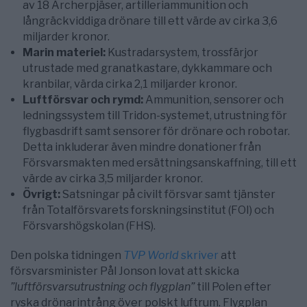
av 18 Archerpjäser, artilleriammunition och
långräckviddiga drönare till ett värde av cirka 3,6
miljarder kronor.
Marin materiel:
Kustradarsystem, trossfärjor
utrustade med granatkastare, dykkammare och
kranbilar, värda cirka 2,1 miljarder kronor.
Luftförsvar och rymd:
Ammunition, sensorer och
ledningssystem till Tridon-systemet, utrustning för
flygbasdrift samt sensorer för drönare och robotar.
Detta inkluderar även mindre donationer från
Försvarsmakten med ersättningsanskaffning, till ett
värde av cirka 3,5 miljarder kronor.
Övrigt:
Satsningar på civilt försvar samt tjänster
från Totalförsvarets forskningsinstitut (FOI) och
Försvarshögskolan (FHS).
Den polska tidningen
TVP World
skriver
att
försvarsminister Pål Jonson lovat att skicka
”luftförsvarsutrustning och flygplan”
till Polen efter
ryska drönarintrång över polskt luftrum. Flygplan