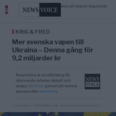
America” – Finally
Elsa Widding: Risken att dras in i krig borde
5/8
OPINION
—
avgöra all utrikespolitik
Gaza håller en av de största
5/8
KRIG & FRED
—
massbegravningarna någonsin
S och KD vill omvandla sjukvården till ett
5/8
SVERIGE
—
geografiskt apartheidsystem
KRIG & FRED
Massiv anstormning till Ceuta – Misstankar
3/8
AFRIKA
—
Mer svenska vapen till
om amerikansk påverkan
Tucker Carlson: ”It’s Time to Save
6/8
UNITED STATES
—
Ukraina – Denna gång för
America” – Finally
9,2 miljarder kr
NewsVoice är en nättidning för
oberoende nyheter, debatt och
analys.
Stöd oss
genom att donera,
sponsra eller
annonsera
.
- AV NEWSVOICE REDAKTION
PUBLICERAD 11 SEPTEMBER 2025