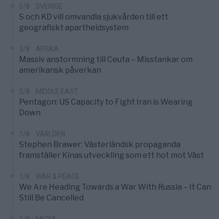
5/8
SVERIGE
S och KD vill omvandla sjukvården till ett
geografiskt apartheidsystem
3/8
AFRIKA
Massiv anstormning till Ceuta – Misstankar om
amerikansk påverkan
2/8
MIDDLE EAST
Pentagon: US Capacity to Fight Iran is Wearing
Down
1/8
VÄRLDEN
Stephen Brawer: Västerländsk propaganda
framställer Kinas utveckling som ett hot mot Väst
1/8
WAR & PEACE
We Are Heading Towards a War With Russia – It Can
Still Be Cancelled