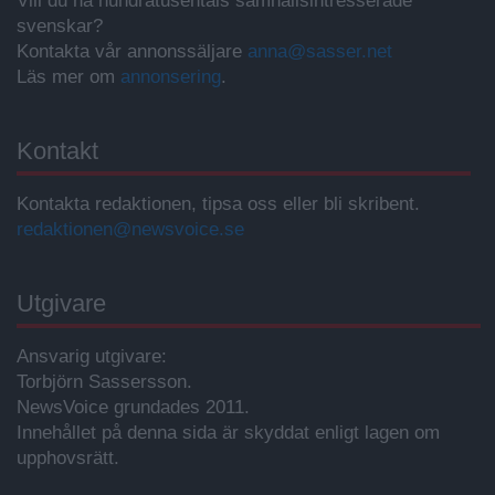
Vill du nå hundratusentals samhällsintresserade
svenskar?
Kontakta vår annonssäljare
anna@sasser.net
Läs mer om
annonsering
.
Kontakt
Kontakta redaktionen, tipsa oss eller bli skribent.
redaktionen@newsvoice.se
Utgivare
Ansvarig utgivare:
Torbjörn Sassersson.
NewsVoice grundades 2011.
Innehållet på denna sida är skyddat enligt lagen om
upphovsrätt.