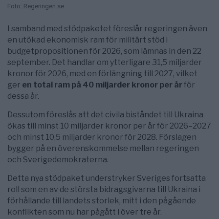
Foto: Regeringen.se
I samband med stödpaketet föreslår regeringen även
en utökad ekonomisk ram för militärt stöd i
budgetpropositionen för 2026, som lämnas in den 22
september. Det handlar om ytterligare 31,5 miljarder
kronor för 2026, med en förlängning till 2027, vilket
ger
en total ram på 40 miljarder kronor per år
för
dessa år.
Dessutom föreslås att det civila biståndet till Ukraina
ökas till minst 10 miljarder kronor per år för 2026–2027
och minst 10,5 miljarder kronor för 2028. Förslagen
bygger på en överenskommelse mellan regeringen
och Sverigedemokraterna.
Detta nya stödpaket understryker Sveriges fortsatta
roll som en av de största bidragsgivarna till Ukraina i
förhållande till landets storlek, mitt i den pågående
konflikten som nu har pågått i över tre år.