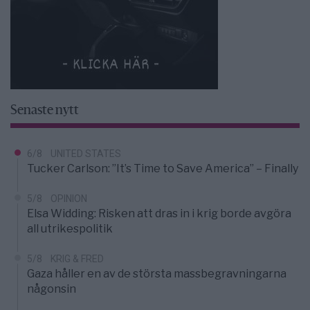
Senaste nytt
6/8
UNITED STATES
Tucker Carlson: ”It’s Time to Save America” – Finally
5/8
OPINION
Elsa Widding: Risken att dras in i krig borde avgöra
all utrikespolitik
5/8
KRIG & FRED
Gaza håller en av de största massbegravningarna
någonsin