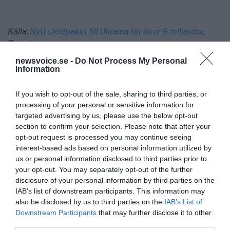
Källa:
Nytt stödpaket till Ukraina för över 9 miljarder
,
Regeringen.se
newsvoice.se -
Do Not Process My Personal
Information
If you wish to opt-out of the sale, sharing to third parties, or
processing of your personal or sensitive information for
targeted advertising by us, please use the below opt-out
section to confirm your selection. Please note that after your
opt-out request is processed you may continue seeing
interest-based ads based on personal information utilized by
us or personal information disclosed to third parties prior to
NewsVoice redaktion
your opt-out. You may separately opt-out of the further
nyheter@newsvoice.se
disclosure of your personal information by third parties on the
IAB’s list of downstream participants. This information may
also be disclosed by us to third parties on the
IAB’s List of
Downstream Participants
that may further disclose it to other
third parties.