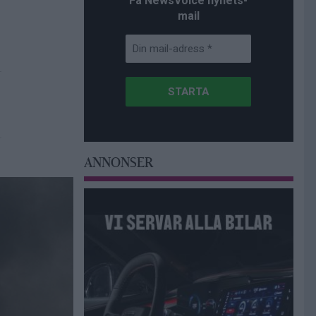
Få NewsVoice nyhets-
mail
ANNONSER