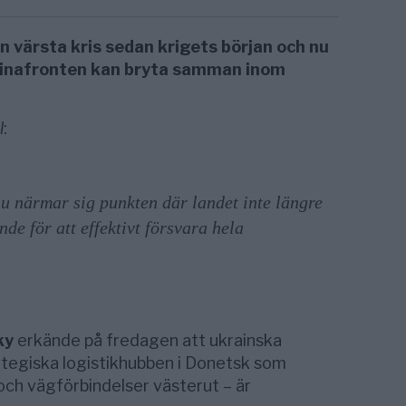
in värsta kris sedan krigets början och nu
rainafronten kan bryta samman inom
l
:
u närmar sig punkten där landet inte längre
nde för att effektivt försvara hela
ky
erkände på fredagen att ukrainska
ategiska logistikhubben i Donetsk som
 och vägförbindelser västerut – är