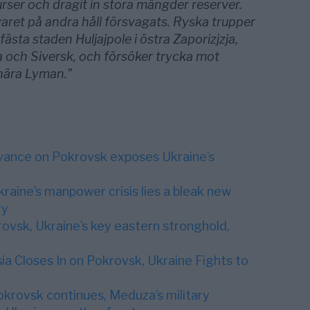
ser och dragit in stora mängder reserver.
varet på andra håll försvagats. Ryska trupper
sta staden Huljajpole i östra Zaporizjzja,
a och Siversk, och försöker trycka mot
 nära Lyman.”
dvance on Pokrovsk exposes Ukraine’s
raine’s manpower crisis lies a bleak new
ry
krovsk, Ukraine’s key eastern stronghold,
ia Closes In on Pokrovsk, Ukraine Fights to
okrovsk continues, Meduza’s military