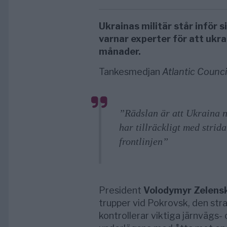
Ukrainas militär står inför s
varnar experter för att uk
månader.
Tankesmedjan
Atlantic Counci
”Rädslan är att Ukraina n
har tillräckligt med strida
frontlinjen”
President
Volodymyr Zelens
trupper vid Pokrovsk, den str
kontrollerar viktiga järnvägs-