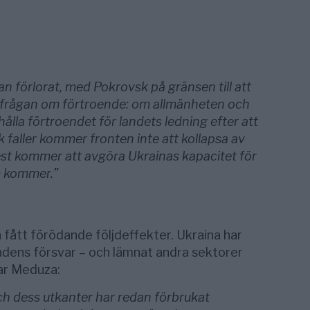
dan förlorat, med Pokrovsk på gränsen till att
är frågan om förtroende: om allmänheten och
lla förtroendet för landets ledning efter att
k faller kommer fronten inte att kollapsa av
test kommer att avgöra Ukrainas kapacitet för
m kommer.”
fått förödande följdeffekter. Ukraina har
tadens försvar – och lämnat andra sektorer
ar Meduza:
 dess utkanter har redan förbrukat