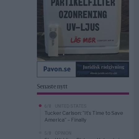
Senaste nytt
6/8
UNITED STATES
Tucker Carlson: ”It’s Time to Save
America” – Finally
5/8
OPINION