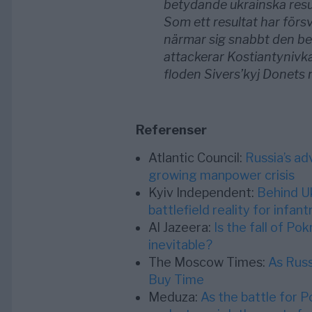
betydande ukrainska resur
Som ett resultat har förs
närmar sig snabbt den befä
attackerar Kostiantynivk
floden Sivers’kyj Donets
Referenser
Atlantic Council:
Russia’s a
growing manpower crisis
Kyiv Independent:
Behind Uk
battlefield reality for infant
Al Jazeera:
Is the fall of Po
inevitable?
The Moscow Times:
As Russ
Buy Time
Meduza:
As the battle for P