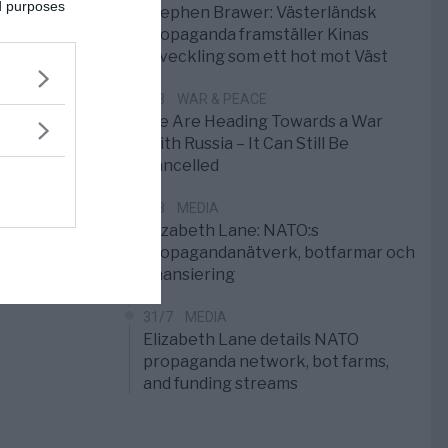
ed purposes
Stephen Brawer: Västerländsk
propaganda framställer Kinas
utveckling som ett hot mot Väst
1/8
WAR & PEACE
We Are Heading Towards a War
With Russia – It Can Still Be
Cancelled
1/8
MEDIA
Elizabeth Lane: NATO:s
propagandanätverk, botfarmar och
finansiering
31/7
MEDIA
Elizabeth Lane details NATO
propaganda network, bot farms,
and funding streams