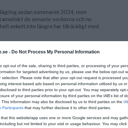
.
belägring sedan sommaren 2024, men
 dramatiskt de senaste veckorna och nu
helt enkelt inte längre har tillräckligt med
ockar
.se -
Do Not Process My Personal Information
för
Kyiv Independent
att de har färre än tio
 sitt förband. I vissa fall: noll.
to opt-out of the sale, sharing to third parties, or processing of your per
formation for targeted advertising by us, please use the below opt-out s
r selection. Please note that after your opt-out request is processed y
eing interest-based ads based on personal information utilized by us or
rder som 2022, men med en enda skillnad:
disclosed to third parties prior to your opt-out. You may separately opt-
losure of your personal information by third parties on the IAB’s list of
tället för infanteri har jag schaufförer,
. This information may also be disclosed by us to third parties on the
IA
Participants
that may further disclose it to other third parties.
 that this website/app uses one or more Google services and may gath
including but not limited to your visit or usage behaviour. You may click 