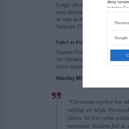
deny consent
Enligt Ukrainas riksåklagare r
in below Go
som lämnat sina förband utan t
är mer än hälften av alla sådan
Persona
februari 2022.
Google 
Fallet av Pokrovsk blott en tids
Staden Pokrovsk, som en gång
för Ukrainas kris. Ryska styrko
mött minimalt motstånd.
Nikolay Mitrokhin
, forskare 
”Ukrainska styrkor har så 
möjligt att hejda Rysslan
fälten. Så fort ryska solda
motstånd. Stadens fall är 