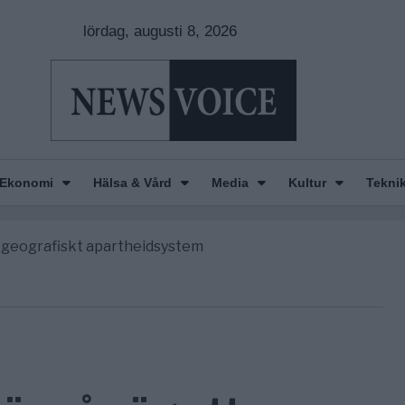
lördag, augusti 8, 2026
nkar om amerikansk påverkan
America” – Finally
Ekonomi
Hälsa & Vård
Media
Kultur
Tekni
de avgöra all utrikespolitik
gravningarna någonsin
tt geografiskt apartheidsystem
nkar om amerikansk påverkan
America” – Finally