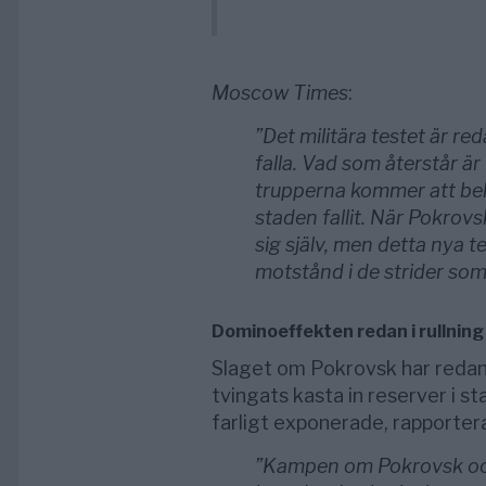
Moscow Times
:
”Det militära testet är re
falla. Vad som återstår 
trupperna kommer att behå
staden fallit. När Pokrovs
sig själv, men detta nya 
motstånd i de strider so
Dominoeffekten redan i rullning
Slaget om Pokrovsk har redan 
tvingats kasta in reserver i s
farligt exponerade, rapporter
”Kampen om Pokrovsk och