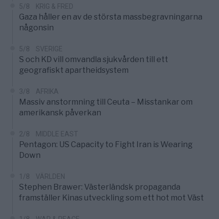
5/8
KRIG & FRED
Gaza håller en av de största massbegravningarna
någonsin
5/8
SVERIGE
S och KD vill omvandla sjukvården till ett
geografiskt apartheidsystem
3/8
AFRIKA
Massiv anstormning till Ceuta – Misstankar om
amerikansk påverkan
2/8
MIDDLE EAST
Pentagon: US Capacity to Fight Iran is Wearing
Down
1/8
VÄRLDEN
Stephen Brawer: Västerländsk propaganda
framställer Kinas utveckling som ett hot mot Väst