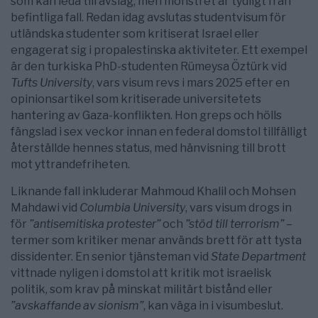
som kan leda till avslag, men mönstret är tydligt från
befintliga fall. Redan idag avslutas studentvisum för
utländska studenter som kritiserat Israel eller
engagerat sig i propalestinska aktiviteter. Ett exempel
är den turkiska PhD-studenten Rümeysa Öztürk vid
Tufts University
, vars visum revs i mars 2025 efter en
opinionsartikel som kritiserade universitetets
hantering av Gaza-konflikten. Hon greps och hölls
fängslad i sex veckor innan en federal domstol tillfälligt
återställde hennes status, med hänvisning till brott
mot yttrandefriheten.
Liknande fall inkluderar Mahmoud Khalil och Mohsen
Mahdawi vid
Columbia University
, vars visum drogs in
för
”antisemitiska protester”
och
”stöd till terrorism”
–
termer som kritiker menar används brett för att tysta
dissidenter. En senior tjänsteman vid
State Department
vittnade nyligen i domstol att kritik mot israelisk
politik, som krav på minskat militärt bistånd eller
”avskaffande av sionism”
, kan väga in i visumbeslut.