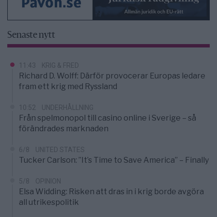
Senaste nytt
11:43
KRIG & FRED
Richard D. Wolff: Därför provocerar Europas ledare
fram ett krig med Ryssland
10:52
UNDERHÅLLNING
Från spelmonopol till casino online i Sverige – så
förändrades marknaden
6/8
UNITED STATES
Tucker Carlson: ”It’s Time to Save America” – Finally
5/8
OPINION
Elsa Widding: Risken att dras in i krig borde avgöra
all utrikespolitik