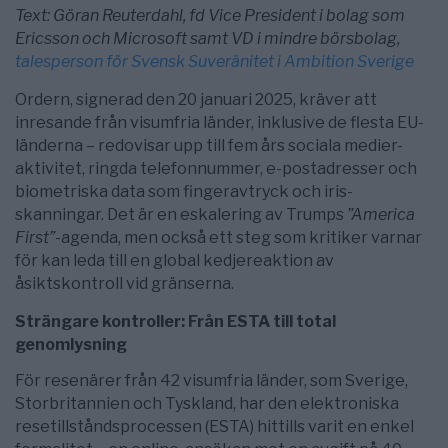
Text: Göran Reuterdahl, fd Vice President i bolag som
Ericsson och Microsoft samt VD i mindre börsbolag,
talesperson för Svensk Suveränitet i Ambition Sverige
Ordern, signerad den 20 januari 2025, kräver att
inresande från visumfria länder, inklusive de flesta EU-
länderna – redovisar upp till fem års sociala medier-
aktivitet, ringda telefonnummer, e-postadresser och
biometriska data som fingeravtryck och iris-
skanningar. Det är en eskalering av Trumps
”America
First”-
agenda, men också ett steg som kritiker varnar
för kan leda till en global kedjereaktion av
åsiktskontroll vid gränserna.
Strängare kontroller: Från ESTA till total
genomlysning
För resenärer från 42 visumfria länder, som Sverige,
Storbritannien och Tyskland, har den elektroniska
resetillståndsprocessen (ESTA) hittills varit en enkel