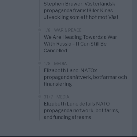
Stephen Brawer: Västerländsk
propaganda framställer Kinas
utveckling som ett hot mot Väst
1/8
WAR & PEACE
We Are Heading Towards a War
With Russia – It Can Still Be
Cancelled
1/8
MEDIA
Elizabeth Lane: NATO:s
propagandanätverk, botfarmar och
finansiering
31/7
MEDIA
Elizabeth Lane details NATO
propaganda network, bot farms,
and funding streams