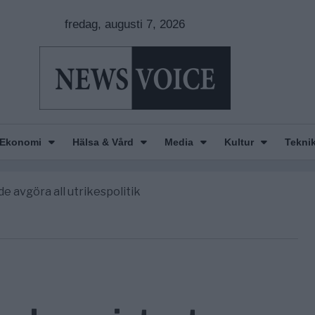
fredag, augusti 7, 2026
Ekonomi
Hälsa & Vård
Media
Kultur
Tekni
nkar om amerikansk påverkan
America” – Finally
de avgöra all utrikespolitik
gravningarna någonsin
tt geografiskt apartheidsystem
nkar om amerikansk påverkan
America” – Finally