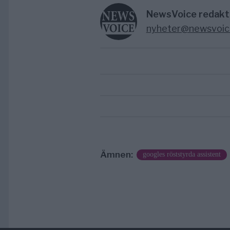
NewsVoice redakt
nyheter@newsvoic
Ämnen:
googles röststyrda assistent