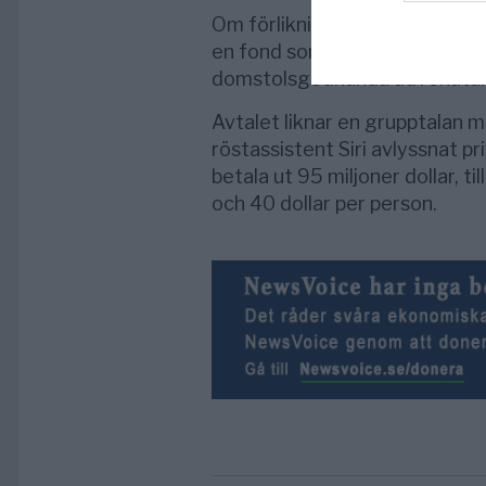
Om förlikningen godkänns komm
en fond som kommer att betal
domstolsgodkända advokatar
Avtalet liknar en grupptalan 
röstassistent Siri avlyssnat pri
betala ut 95 miljoner dollar, t
och 40 dollar per person.