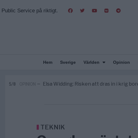
Public Service på riktigt.
Hem
Sverige
Världen
Opinion
Massiv anstormning till Ceuta – Missta
3/8
AFRIKA
—
Tucker Carlson: ”It’s Time to Save 
6/8
UNITED STATES
—
Elsa Widding: Risken att dras in i krig bor
5/8
OPINION
—
Gaza håller en av de största massbe
5/8
KRIG & FRED
—
S och KD vill omvandla sjukvården till e
5/8
SVERIGE
—
Massiv anstormning till Ceuta – Missta
3/8
AFRIKA
—
Tucker Carlson: ”It’s Time to Save 
6/8
UNITED STATES
—
TEKNIK