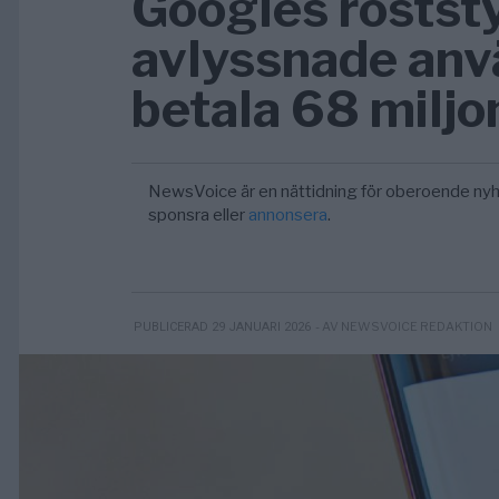
Googles röststy
avlyssnade anv
betala 68 miljo
NewsVoice är en nättidning för oberoende nyh
sponsra eller
annonsera
.
- AV NEWSVOICE REDAKTION
PUBLICERAD 29 JANUARI 2026