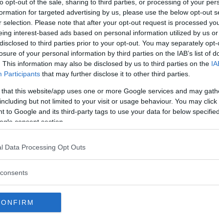
to opt-out of the sale, sharing to third parties, or processing of your per
formation for targeted advertising by us, please use the below opt-out s
r selection. Please note that after your opt-out request is processed y
eing interest-based ads based on personal information utilized by us or
disclosed to third parties prior to your opt-out. You may separately opt-
 Google har gått med på att betala 68
losure of your personal information by third parties on the IAB’s list of
 en grupptalan om att Googles röststyrda
. This information may also be disclosed by us to third parties on the
IA
n användare och sedan sålt data om deras
Participants
that may further disclose it to other third parties.
annonsörer, skriver CBS News.
 that this website/app uses one or more Google services and may gath
including but not limited to your visit or usage behaviour. You may click 
 in av flera ägare av Google-enheter som
 to Google and its third-party tags to use your data for below specifi
er spelats in utan deras vetskap. Google
ogle consent section.
 endast ska registrera människors tal när
tiveringsfras, såsom ”Hey Google”, men
l Data Processing Opt Outs
as enheter spelat in dem även utan
consents
ogle-enheter spelat in privata
frågor, personliga beslut och anställning,
CONFIRM