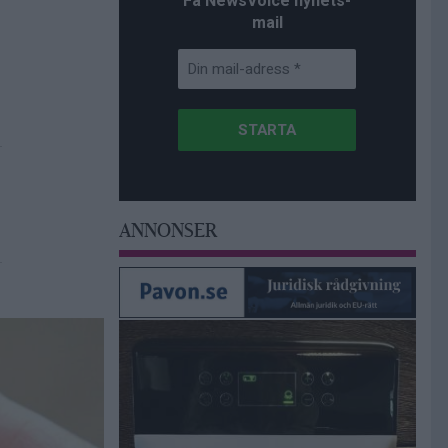
Få NewsVoice nyhets-
mail
ANNONSER