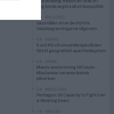
Elsa Widding: Risken att dras in i
krig borde avgöra all utrikespolitik
5/8
KRIG & FRED
Gaza håller en av de största
massbegravningarna någonsin
5/8
SVERIGE
S och KD vill omvandla sjukvården
till ett geografiskt apartheidsystem
3/8
AFRIKA
Massiv anstormning till Ceuta –
Misstankar om amerikansk
påverkan
2/8
MIDDLE EAST
Pentagon: US Capacity to Fight Iran
is Wearing Down
1/8
VÄRLDEN