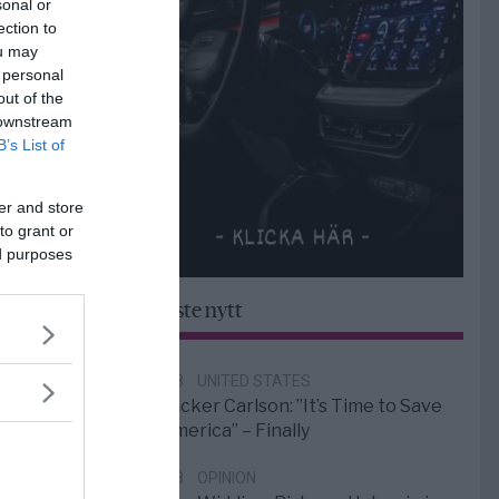
sonal or
ection to
ou may
 personal
out of the
 downstream
B’s List of
er and store
to grant or
ed purposes
Senaste nytt
6/8
UNITED STATES
Tucker Carlson: ”It’s Time to Save
America” – Finally
5/8
OPINION