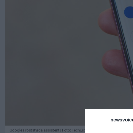
newsvoice
Googles röststyrda assistent | Foto: Techjuice.pk