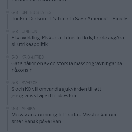
6/8
UNITED STATES
Tucker Carlson: ”It’s Time to Save America” – Finally
5/8
OPINION
Elsa Widding: Risken att dras in i krig borde avgöra
all utrikespolitik
5/8
KRIG & FRED
Gaza håller en av de största massbegravningarna
någonsin
5/8
SVERIGE
S och KD vill omvandla sjukvården till ett
geografiskt apartheidsystem
3/8
AFRIKA
Massiv anstormning till Ceuta – Misstankar om
amerikansk påverkan