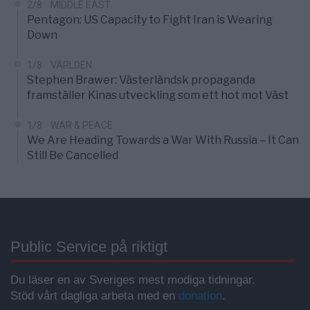
2/8
MIDDLE EAST
Pentagon: US Capacity to Fight Iran is Wearing
Down
1/8
VÄRLDEN
Stephen Brawer: Västerländsk propaganda
framställer Kinas utveckling som ett hot mot Väst
1/8
WAR & PEACE
We Are Heading Towards a War With Russia – It Can
Still Be Cancelled
Public Service på riktigt
Du läser en av Sveriges mest modiga tidningar.
Stöd vårt dagliga arbeta med en
donation
.