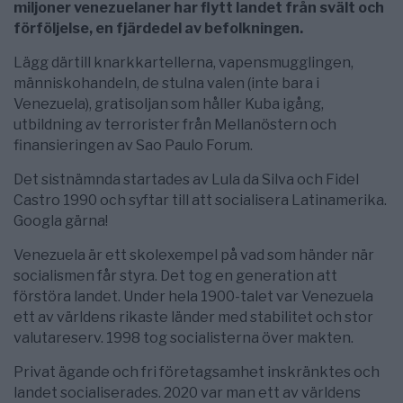
miljoner venezuelaner har flytt landet från svält och
förföljelse, en fjärdedel av befolkningen.
Lägg därtill knarkkartellerna, vapensmugglingen,
människohandeln, de stulna valen (inte bara i
Venezuela), gratisoljan som håller Kuba igång,
utbildning av terrorister från Mellanöstern och
finansieringen av Sao Paulo Forum.
Det sistnämnda startades av Lula da Silva och Fidel
Castro 1990 och syftar till att socialisera Latinamerika.
Googla gärna!
Venezuela är ett skolexempel på vad som händer när
socialismen får styra. Det tog en generation att
förstöra landet. Under hela 1900-talet var Venezuela
ett av världens rikaste länder med stabilitet och stor
valutareserv. 1998 tog socialisterna över makten.
Privat ägande och fri företagsamhet inskränktes och
landet socialiserades. 2020 var man ett av världens