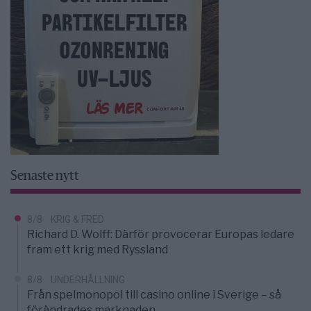
Senaste nytt
8/8
KRIG & FRED
Richard D. Wolff: Därför provocerar Europas ledare
fram ett krig med Ryssland
8/8
UNDERHÅLLNING
Från spelmonopol till casino online i Sverige – så
förändrades marknaden