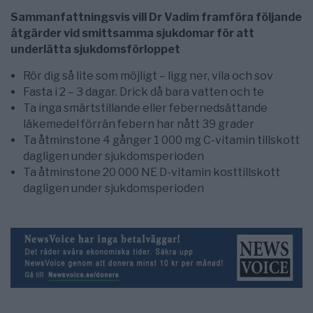
Sammanfattningsvis vill Dr Vadim framföra följande
åtgärder vid smittsamma sjukdomar för att
underlätta sjukdomsförloppet
Rör dig så lite som möjligt – ligg ner, vila och sov
Fasta i 2 – 3 dagar. Drick då bara vatten och te
Ta inga smärtstillande eller febernedsättande
läkemedel förrän febern har nått 39 grader
Ta åtminstone 4 gånger 1 000 mg C-vitamin tillskott
dagligen under sjukdomsperioden
Ta åtminstone 20 000 NE D-vitamin kosttillskott
dagligen under sjukdomsperioden