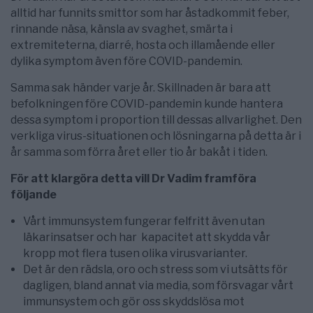
alltid har funnits smittor som har åstadkommit feber,
rinnande näsa, känsla av svaghet, smärta i
extremiteterna, diarré, hosta och illamående eller
dylika symptom även före COVID-pandemin.
Samma sak händer varje år. Skillnaden är bara att
befolkningen före COVID-pandemin kunde hantera
dessa symptom i proportion till dessas allvarlighet. Den
verkliga virus-situationen och lösningarna på detta är i
år samma som förra året eller tio år bakåt i tiden.
För att klargöra detta vill Dr Vadim framföra
följande
Vårt immunsystem fungerar felfritt även utan
läkarinsatser och har kapacitet att skydda vår
kropp mot flera tusen olika virusvarianter.
Det är den rädsla, oro och stress som vi utsätts för
dagligen, bland annat via media, som försvagar vårt
immunsystem och gör oss skyddslösa mot