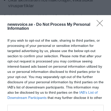
Ökar aktiviteten hos makrofager, vilka slukar
viruspartiklar
Dr Vadim skriver att Albert Szent-Györgyi, ungersk
biokemist som först isolerade C-vitaminet och fick
newsvoice.se -
Do Not Process My Personal
Nobel-priset i Medicin år 1937 för detta, dagligen åt 8
Information
000 mg C-vitamin och levde till 93-års ålder. Själv säger
Dr Vadim att han dagligen äter 3 000 – 4 000 mg C-
If you wish to opt-out of the sale, sharing to third parties, or
vitamin och höjer dosen till 6 000 – 8 000 mg vid de
processing of your personal or sensitive information for
sällsynta tillfällen då han är sjuk.
targeted advertising by us, please use the below opt-out
section to confirm your selection. Please note that after your
5. Ät mycket D-vitamin
opt-out request is processed you may continue seeing
interest-based ads based on personal information utilized by
D-vitaminet förstärker kroppens försvar mot
us or personal information disclosed to third parties prior to
smittämnen på flera olika sätt:
your opt-out. You may separately opt-out of the further
disclosure of your personal information by third parties on the
Reglerar immunförsvarets funktioner
IAB’s list of downstream participants. This information may
Ökar monocyternas aktivitet och deras
also be disclosed by us to third parties on the
IAB’s List of
fagocyterande kapacitet
Downstream Participants
that may further disclose it to other
Förstärker viruseliminering
third parties.
Ökar aktiviteten av vissa fosfatas enxymer