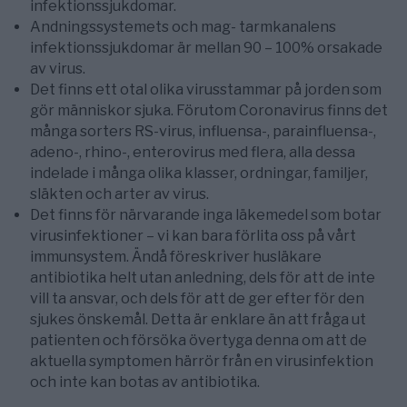
infektionssjukdomar.
Andningssystemets och mag- tarmkanalens
infektionssjukdomar är mellan 90 – 100% orsakade
av virus.
Det finns ett otal olika virusstammar på jorden som
gör människor sjuka. Förutom Coronavirus finns det
många sorters RS-virus, influensa-, parainfluensa-,
adeno-, rhino-, enterovirus med flera, alla dessa
indelade i många olika klasser, ordningar, familjer,
släkten och arter av virus.
Det finns för närvarande inga läkemedel som botar
virusinfektioner – vi kan bara förlita oss på vårt
immunsystem. Ändå föreskriver husläkare
antibiotika helt utan anledning, dels för att de inte
vill ta ansvar, och dels för att de ger efter för den
sjukes önskemål. Detta är enklare än att fråga ut
patienten och försöka övertyga denna om att de
aktuella symptomen härrör från en virusinfektion
och inte kan botas av antibiotika.