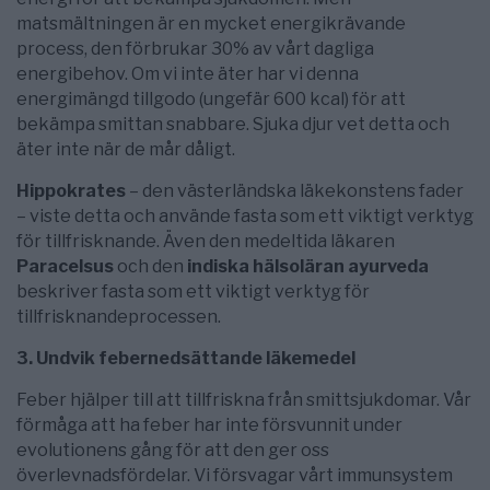
matsmältningen är en mycket energikrävande
process, den förbrukar 30% av vårt dagliga
energibehov. Om vi inte äter har vi denna
energimängd tillgodo (ungefär 600 kcal) för att
bekämpa smittan snabbare. Sjuka djur vet detta och
äter inte när de mår dåligt.
Hippokrates
– den västerländska läkekonstens fader
– viste detta och använde fasta som ett viktigt verktyg
för tillfrisknande. Även den medeltida läkaren
Paracelsus
och den
indiska hälsoläran ayurveda
beskriver fasta som ett viktigt verktyg för
tillfrisknandeprocessen.
3. Undvik febernedsättande läkemedel
Feber hjälper till att tillfriskna från smittsjukdomar. Vår
förmåga att ha feber har inte försvunnit under
evolutionens gång för att den ger oss
överlevnadsfördelar. Vi försvagar vårt immunsystem