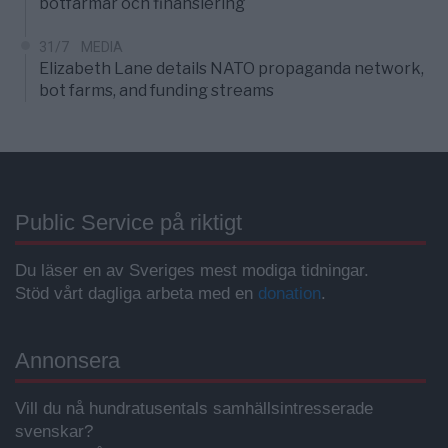
botfarmar och finansiering
31/7
MEDIA
Elizabeth Lane details NATO propaganda network,
bot farms, and funding streams
Public Service på riktigt
Du läser en av Sveriges mest modiga tidningar.
Stöd vårt dagliga arbeta med en
donation
.
Annonsera
Vill du nå hundratusentals samhällsintresserade
svenskar?