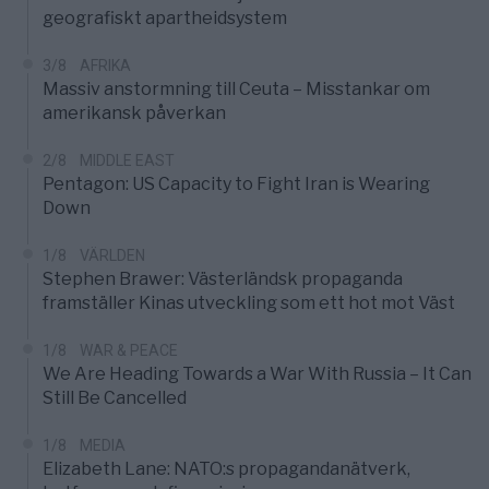
geografiskt apartheidsystem
3/8
AFRIKA
Massiv anstormning till Ceuta – Misstankar om
amerikansk påverkan
2/8
MIDDLE EAST
Pentagon: US Capacity to Fight Iran is Wearing
Down
1/8
VÄRLDEN
Stephen Brawer: Västerländsk propaganda
framställer Kinas utveckling som ett hot mot Väst
1/8
WAR & PEACE
We Are Heading Towards a War With Russia – It Can
Still Be Cancelled
1/8
MEDIA
Elizabeth Lane: NATO:s propagandanätverk,