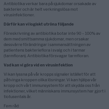
Antibiotika verkar bara på sjukdomar orsakade av
bakterier och är helt verkningslösa mot
virusinfektioner.
Därför kan vi logiskt utröna följande
Föreskrivning av antibiotika botar inte 90 – 100% av
dem med smittsamma sjukdomar, men orsakar
dessvärre förändringar i sammansättningen av
patientens bakterieflora i svalg och i tarmar
(tarmfloran). Antibiotika försvagar tarmfloran.
Vad kan vi göra vid en virusinfektion
Vi kan lyssna på vår kropps signaler istället för att
påtvinga kroppen olika lösningar. Vi kan hjälpa vår
kropp och vårt immunsystem för att skydda oss från
infektioner, vilket människans immunsystem har gjort i
tiotusentals år.
Fem råd: