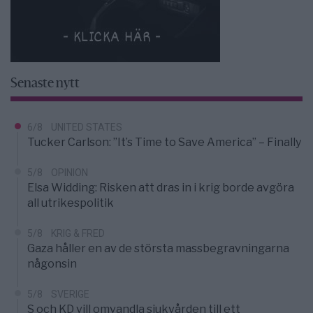
Senaste nytt
6/8
UNITED STATES
Tucker Carlson: ”It’s Time to Save America” – Finally
5/8
OPINION
Elsa Widding: Risken att dras in i krig borde avgöra
all utrikespolitik
5/8
KRIG & FRED
Gaza håller en av de största massbegravningarna
någonsin
5/8
SVERIGE
S och KD vill omvandla sjukvården till ett