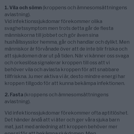
1. Vila och sömn
(kroppens och ämnesomsättningens
avlastning).
Vid infektionssjukdomar förekommer olika
svaghetssymptom men trots detta går de flesta
människorna till jobbet och gör även sina
hushållssysslor hemma, går och handlar och dylikt. Men
människor är förvånade över att de inte blir friska och
att sjukdomen drar ut på tiden. När vi känner oss svaga
och orkeslösa signalerar kroppen till oss att vi
behöver vila och avlasta kroppen för att snabbare
tillfriskna. Ju mer aktiva vi är, desto mindre energi har
kroppen tillgodo för att kunna bekämpa infektionen.
2. Fasta
(kroppens och ämnesomsättningens
avlastning).
Vid infektionssjukdomar förekommer ofta aptitlöshet.
Det händer ändå att vi äter och ger våra sjuka barn
mat, just med anledning att kroppen behöver mer
energi för att bekämpa sjukdomen. Men