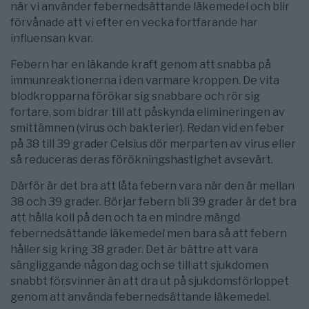
när vi använder febernedsättande läkemedel och blir
förvånade att vi efter en vecka fortfarande har
influensan kvar.
Febern har en läkande kraft genom att snabba på
immunreaktionerna i den varmare kroppen. De vita
blodkropparna förökar sig snabbare och rör sig
fortare, som bidrar till att påskynda elimineringen av
smittämnen (virus och bakterier). Redan vid en feber
på 38 till 39 grader Celsius dör merparten av virus eller
så reduceras deras förökningshastighet avsevärt.
Därför är det bra att låta febern vara när den är mellan
38 och 39 grader. Börjar febern bli 39 grader är det bra
att hålla koll på den och ta en mindre mängd
febernedsättande läkemedel men bara så att febern
håller sig kring 38 grader. Det är bättre att vara
sängliggande någon dag och se till att sjukdomen
snabbt försvinner än att dra ut på sjukdomsförloppet
genom att använda febernedsättande läkemedel.