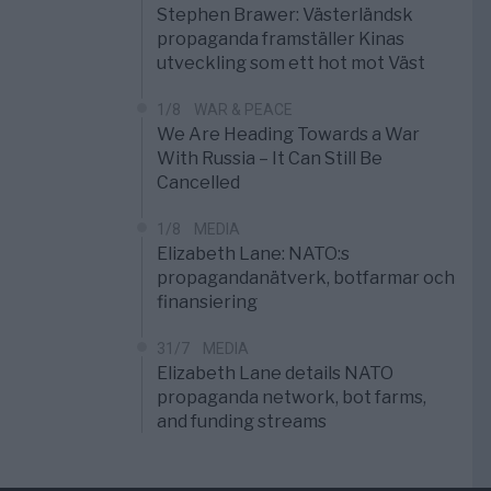
Stephen Brawer: Västerländsk
propaganda framställer Kinas
utveckling som ett hot mot Väst
1/8
WAR & PEACE
We Are Heading Towards a War
With Russia – It Can Still Be
Cancelled
1/8
MEDIA
Elizabeth Lane: NATO:s
propagandanätverk, botfarmar och
finansiering
31/7
MEDIA
Elizabeth Lane details NATO
propaganda network, bot farms,
and funding streams