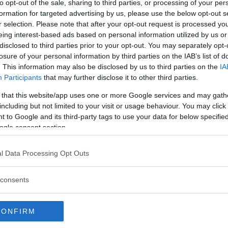
to opt-out of the sale, sharing to third parties, or processing of your per
formation for targeted advertising by us, please use the below opt-out s
r selection. Please note that after your opt-out request is processed y
eing interest-based ads based on personal information utilized by us or
sionellt känd som Raye (född 1997) från
disclosed to third parties prior to your opt-out. You may separately opt-
rska och låtskrivare. Hon är 28 år och
losure of your personal information by third parties on the IAB’s list of
 kvalitet som Amy Winehose (1983-2011),
. This information may also be disclosed by us to third parties on the
IA
Participants
that may further disclose it to other third parties.
gale Lane
kommer från Rayes nya album.
 that this website/app uses one or more Google services and may gath
 London Symphony Orchestra, Aldgate
including but not limited to your visit or usage behaviour. You may click 
on, Abbey Road Studios, Flames Collective
 to Google and its third-party tags to use your data for below specifi
ogle consent section.
l Data Processing Opt Outs
consents
CONFIRM