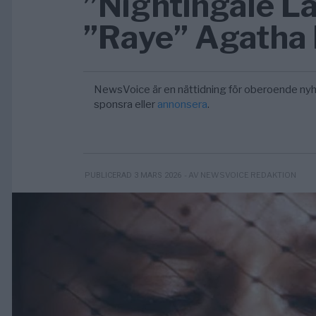
”Nightingale La
”Raye” Agatha 
NewsVoice är en nättidning för oberoende nyh
sponsra eller
annonsera
.
- AV NEWSVOICE REDAKTION
PUBLICERAD 3 MARS 2026