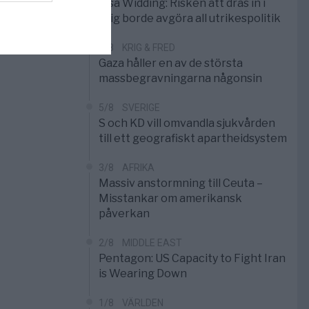
Elsa Widding: Risken att dras in i
krig borde avgöra all utrikespolitik
5/8
KRIG & FRED
Gaza håller en av de största
massbegravningarna någonsin
5/8
SVERIGE
S och KD vill omvandla sjukvården
till ett geografiskt apartheidsystem
3/8
AFRIKA
Massiv anstormning till Ceuta –
Misstankar om amerikansk
påverkan
2/8
MIDDLE EAST
Pentagon: US Capacity to Fight Iran
is Wearing Down
1/8
VÄRLDEN