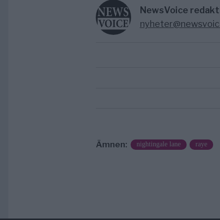
NewsVoice redakt
nyheter@newsvoic
Ämnen:
nightingale lane
raye