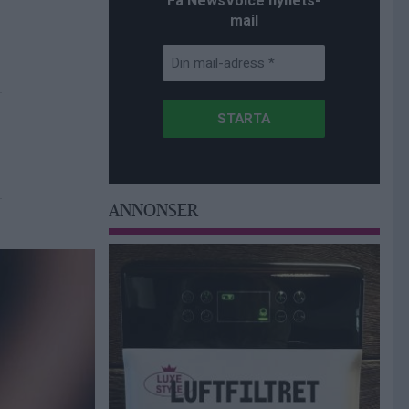
Få NewsVoice nyhets-
mail
ANNONSER