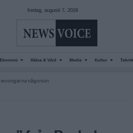
fredag, augusti 7, 2026
nkar om amerikansk påverkan
America” – Finally
Ekonomi
Hälsa & Vård
Media
Kultur
Tekni
de avgöra all utrikespolitik
gravningarna någonsin
tt geografiskt apartheidsystem
nkar om amerikansk påverkan
America” – Finally