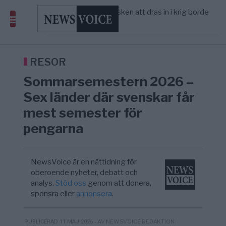
America” – Finally
Elsa Widding: Risken att dras in i krig borde
5/8
OPINION
—
avgöra all utrikespolitik
Gaza håller en av de största
5/8
KRIG & FRED
—
massbegravningarna någonsin
S och KD vill omvandla sjukvården till ett
5/8
SVERIGE
—
geografiskt apartheidsystem
RESOR
Massiv anstormning till Ceuta – Misstankar
3/8
AFRIKA
—
Sommarsemestern 2026 –
om amerikansk påverkan
Tucker Carlson: ”It’s Time to Save
6/8
UNITED STATES
—
Sex länder där svenskar får
America” – Finally
mest semester för
pengarna
NewsVoice är en nättidning för
oberoende nyheter, debatt och
analys.
Stöd oss
genom att donera,
sponsra eller
annonsera
.
- AV NEWSVOICE REDAKTION
PUBLICERAD 11 MAJ 2026