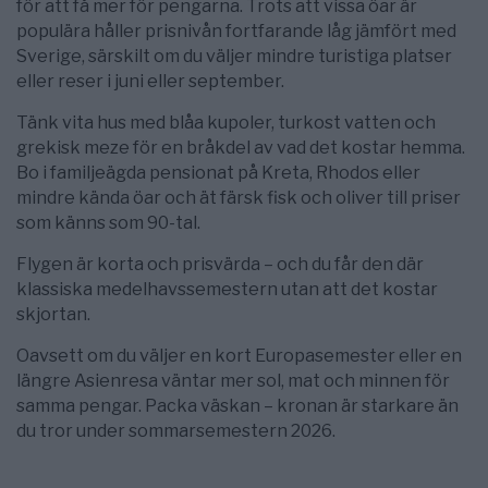
för att få mer för pengarna. Trots att vissa öar är
populära håller prisnivån fortfarande låg jämfört med
Sverige, särskilt om du väljer mindre turistiga platser
eller reser i juni eller september.
Tänk vita hus med blåa kupoler, turkost vatten och
grekisk meze för en bråkdel av vad det kostar hemma.
Bo i familjeägda pensionat på Kreta, Rhodos eller
mindre kända öar och ät färsk fisk och oliver till priser
som känns som 90-tal.
Flygen är korta och prisvärda – och du får den där
klassiska medelhavssemestern utan att det kostar
skjortan.
Oavsett om du väljer en kort Europasemester eller en
längre Asienresa väntar mer sol, mat och minnen för
samma pengar. Packa väskan – kronan är starkare än
du tror under sommarsemestern 2026.