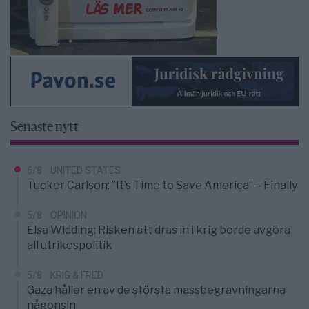
Senaste nytt
6/8
UNITED STATES
Tucker Carlson: ”It’s Time to Save America” – Finally
5/8
OPINION
Elsa Widding: Risken att dras in i krig borde avgöra
all utrikespolitik
5/8
KRIG & FRED
Gaza håller en av de största massbegravningarna
någonsin