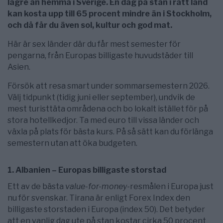
lägre än hemma i Sverige. En dag på stan i rätt land
kan kosta upp till 65 procent mindre än i Stockholm,
och då får du även sol, kultur och god mat.
Här är sex länder där du får mest semester för
pengarna, från Europas billigaste huvudstäder till
Asien.
Försök att resa smart under sommarsemestern 2026.
Välj tidpunkt (tidig juni eller september), undvik de
mest turisttäta områdena och bo lokalt istället för på
stora hotellkedjor. Ta med euro till vissa länder och
växla på plats för bästa kurs. På så sätt kan du förlänga
semestern utan att öka budgeten.
1. Albanien – Europas billigaste storstad
Ett av de bästa
value-for-money
-resmålen i Europa just
nu för svenskar. Tirana är enligt Forex Index den
billigaste storstaden i Europa (index 50). Det betyder
att en vanlig dag ute på stan kostar cirka 50 procent