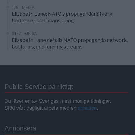
1/8
MEDIA
Elizabeth Lane: NATO:s propagandanätverk,
botfarmar och finansiering
31/7
MEDIA
Elizabeth Lane details NATO propaganda network,
bot farms, and funding streams
Public Service på riktigt
Du läser en av Sveriges mest modiga tidningar.
Stöd vårt dagliga arbeta med en
donation
.
Annonsera