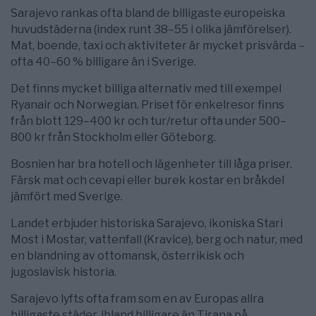
Sarajevo rankas ofta bland de billigaste europeiska
huvudstäderna (index runt 38–55 i olika jämförelser).
Mat, boende, taxi och aktiviteter är mycket prisvärda –
ofta 40–60 % billigare än i Sverige.
Det finns mycket billiga alternativ med till exempel
Ryanair och Norwegian. Priset för enkelresor finns
från blott 129–400 kr och tur/retur ofta under 500–
800 kr från Stockholm eller Göteborg.
Bosnien har bra hotell och lägenheter till låga priser.
Färsk mat och cevapi eller burek kostar en bråkdel
jämfört med Sverige.
Landet erbjuder historiska Sarajevo, ikoniska Stari
Most i Mostar, vattenfall (Kravice), berg och natur, med
en blandning av ottomansk, österrikisk och
jugoslavisk historia.
Sarajevo lyfts ofta fram som en av Europas allra
billigaste städer, ibland billigare än Tirana på