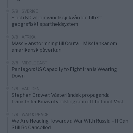
5/8
SVERIGE
S och KD vill omvandla sjukvården till ett
geografiskt apartheidsystem
3/8
AFRIKA
Massiv anstormning till Ceuta – Misstankar om
amerikansk påverkan
2/8
MIDDLE EAST
Pentagon: US Capacity to Fight Iran is Wearing
Down
1/8
VÄRLDEN
Stephen Brawer: Västerländsk propaganda
framställer Kinas utveckling som ett hot mot Väst
1/8
WAR & PEACE
We Are Heading Towards a War With Russia – It Can
Still Be Cancelled