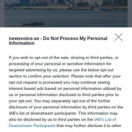
newsvoice.se -
Do Not Process My Personal
Phnom Penh, Kambodja | Foto: Depositphotos.com
Information
If you wish to opt-out of the sale, sharing to third parties, or
5. Kambodja – Angkor Wat och stränder på budget
processing of your personal or sensitive information for
targeted advertising by us, please use the below opt-out
Phnom Penh har samma imponerande index 35 som Ho
section to confirm your selection. Please note that after your
Chi Minh City. Kambodja är en av de allra billigaste
opt-out request is processed you may continue seeing
destinationerna globalt och ger enormt mycket
interest-based ads based on personal information utilized by
upplevelse per krona.
us or personal information disclosed to third parties prior to
your opt-out. You may separately opt-out of the further
Höjdpunkten är världsarvet Angkor Wat, ett av
disclosure of your personal information by third parties on the
världens mest imponerande tempelkomplex – där
IAB’s list of downstream participants. This information may
inträdet är lågt och upplevelsen obeskrivlig.
also be disclosed by us to third parties on the
IAB’s List of
Kombinera med tropiska stränder i Sihanoukville eller
Downstream Participants
that may further disclose it to other
lugna öar, färsk seafood och vänliga människor. Allt
third parties.