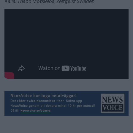
Källa: Thabo Motsieloa, Zeitgeist Sweden