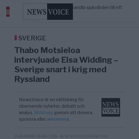
massbegravningarna någonsin
S och KD vill omvandla sjukvården till ett
5/8
SVERIGE
—
geografiskt apartheidsystem
Massiv anstormning till Ceuta – Misstankar
3/8
AFRIKA
—
om amerikansk påverkan
Tucker Carlson: ”It’s Time to Save
6/8
UNITED STATES
—
America” – Finally
SVERIGE
Thabo Motsieloa
intervjuade Elsa Widding –
Sverige snart i krig med
Ryssland
NewsVoice är en nättidning för
oberoende nyheter, debatt och
analys.
Stöd oss
genom att donera,
sponsra eller
annonsera
.
- AV NEWSVOICE REDAKTION
PUBLICERAD 29 MAJ 2026