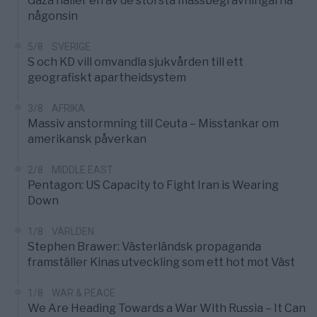
Gaza håller en av de största massbegravningarna
någonsin
5/8
SVERIGE
S och KD vill omvandla sjukvården till ett
geografiskt apartheidsystem
3/8
AFRIKA
Massiv anstormning till Ceuta – Misstankar om
amerikansk påverkan
2/8
MIDDLE EAST
Pentagon: US Capacity to Fight Iran is Wearing
Down
1/8
VÄRLDEN
Stephen Brawer: Västerländsk propaganda
framställer Kinas utveckling som ett hot mot Väst
1/8
WAR & PEACE
We Are Heading Towards a War With Russia – It Can