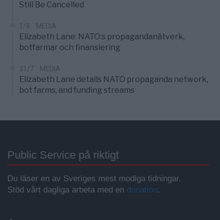
Still Be Cancelled
1/8
MEDIA
Elizabeth Lane: NATO:s propagandanätverk,
botfarmar och finansiering
31/7
MEDIA
Elizabeth Lane details NATO propaganda network,
bot farms, and funding streams
Public Service på riktigt
Du läser en av Sveriges mest modiga tidningar.
Stöd vårt dagliga arbeta med en
donation
.