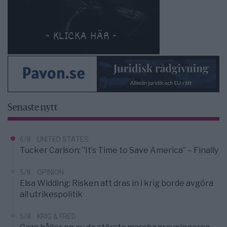
Senaste nytt
6/8
UNITED STATES
Tucker Carlson: ”It’s Time to Save America” – Finally
5/8
OPINION
Elsa Widding: Risken att dras in i krig borde avgöra
all utrikespolitik
5/8
KRIG & FRED