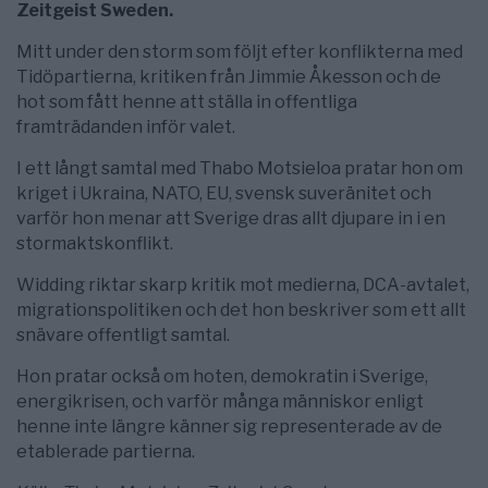
Zeitgeist Sweden.
Mitt under den storm som följt efter konflikterna med
Tidöpartierna, kritiken från Jimmie Åkesson och de
hot som fått henne att ställa in offentliga
framträdanden inför valet.
I ett långt samtal med Thabo Motsieloa pratar hon om
kriget i Ukraina, NATO, EU, svensk suveränitet och
varför hon menar att Sverige dras allt djupare in i en
stormaktskonflikt.
Widding riktar skarp kritik mot medierna, DCA-avtalet,
migrationspolitiken och det hon beskriver som ett allt
snävare offentligt samtal.
Hon pratar också om hoten, demokratin i Sverige,
energikrisen, och varför många människor enligt
henne inte längre känner sig representerade av de
etablerade partierna.