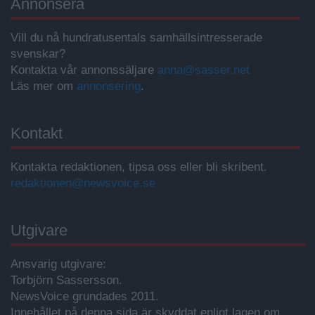
Annonsera
Vill du nå hundratusentals samhällsintresserade
svenskar?
Kontakta vår annonssäljare
anna@sasser.net
Läs mer om
annonsering
.
Kontakt
Kontakta redaktionen, tipsa oss eller bli skribent.
redaktionen@newsvoice.se
Utgivare
Ansvarig utgivare:
Torbjörn Sassersson.
NewsVoice grundades 2011.
Innehållet på denna sida är skyddat enligt lagen om