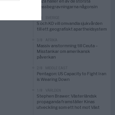
Gaza håller en av de största
massbegravningarna någonsin
5/8
SVERIGE
S och KD vill omvandla sjukvården
till ett geografiskt apartheidsystem
3/8
AFRIKA
Massiv anstormning till Ceuta –
Misstankar om amerikansk
påverkan
2/8
MIDDLE EAST
Pentagon: US Capacity to Fight Iran
is Wearing Down
1/8
VÄRLDEN
Stephen Brawer: Västerländsk
propaganda framställer Kinas
utveckling som ett hot mot Väst