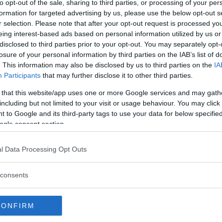
to opt-out of the sale, sharing to third parties, or processing of your per
formation for targeted advertising by us, please use the below opt-out s
rump att Iran-kriget är över, men Irans
r selection. Please note that after your opt-out request is processed y
t ett beslut inte är taget och att Iran
eing interest-based ads based on personal information utilized by us or
 med sina röda linjer.
disclosed to third parties prior to your opt-out. You may separately opt-
losure of your personal information by third parties on the IAB’s list of
å har vi avslutat kriget med Iran i dag”
, säger
. This information may also be disclosed by us to third parties on the
IA
Participants
that may further disclose it to other third parties.
ent JD Vance kan komma att delta i en
 that this website/app uses one or more Google services and may gath
including but not limited to your visit or usage behaviour. You may click 
ropa inom de närmaste dagarna.
 to Google and its third-party tags to use your data for below specifi
ogle consent section.
 uppföljning.
l Data Processing Opt Outs
consents
CONFIRM