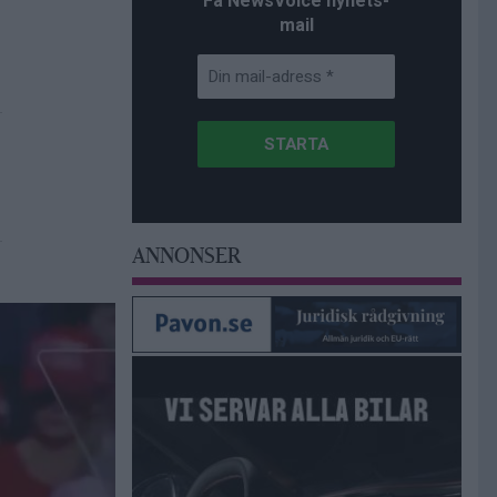
Få NewsVoice nyhets-
mail
ANNONSER