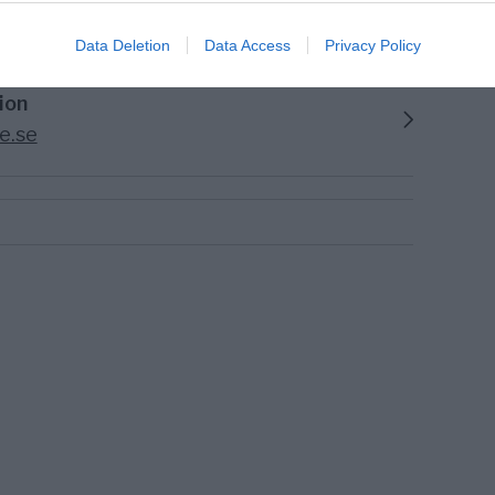
Data Deletion
Data Access
Privacy Policy
ion
e.se