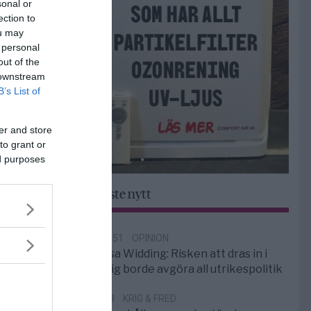
sonal or
ection to
ou may
 personal
out of the
 downstream
B’s List of
er and store
to grant or
ed purposes
Senaste nytt
18:51
OPINION
Elsa Widding: Risken att dras in i
krig borde avgöra all utrikespolitik
5/8
KRIG & FRED