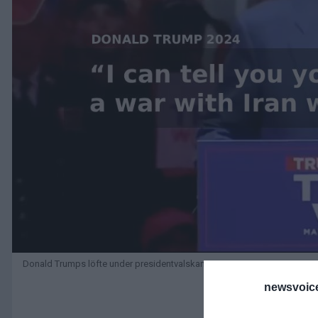
Donald Trumps löfte under presidentvalskampanjen 2024
newsvoice