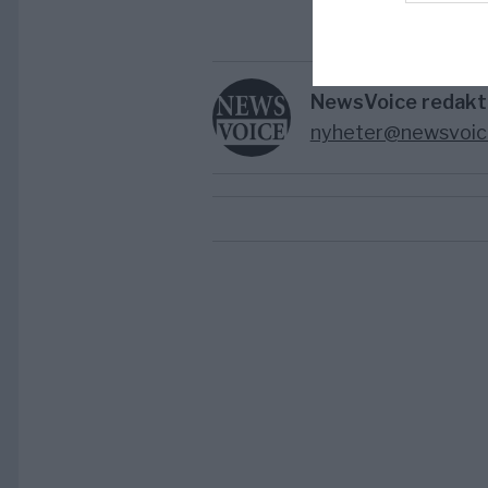
NewsVoice redakt
nyheter@newsvoic