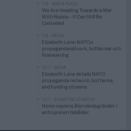
1/8
WAR & PEACE
We Are Heading Towards a War
With Russia – It Can Still Be
Cancelled
1/8
MEDIA
Elizabeth Lane: NATO:s
propagandanätverk, botfarmar och
finansiering
31/7
MEDIA
Elizabeth Lane details NATO
propaganda network, bot farms,
and funding streams
31/7
KLIMAT MILJÖ NATUR
Homo sapiens återvändsgränder i
antropocen tidsålder