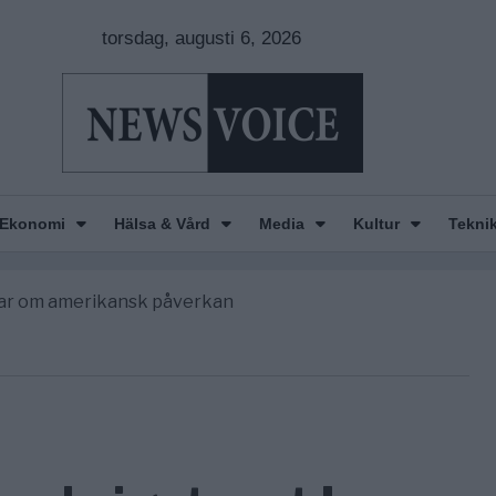
torsdag, augusti 6, 2026
n is Wearing Down
orde avgöra all utrikespolitik
Ekonomi
Hälsa & Vård
Media
Kultur
Tekni
gravningarna någonsin
tt geografiskt apartheidsystem
nkar om amerikansk påverkan
n is Wearing Down
orde avgöra all utrikespolitik