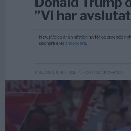
Donald Trump o
”Vi har avslutat
NewsVoice är en nättidning för oberoende nyh
sponsra eller
annonsera
.
- AV NEWSVOICE REDAKTION
PUBLICERAD 12 JUNI 2026