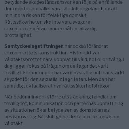
betydande skadeståndsansvar kan följa på en fällande
dom måste samhället vara särskilt angeläget om att
minimera risken för felaktiga domslut.
Rättssäkerheten ska inte vara svagare i
sexualbrottsmål än i andra mål om allvarlig
brottslighet.
Samtyckeslagstiftningen
har också förändrat
sexualbrottets konstruktion. Historiskt var
våldtäktsbrottet nära kopplat till våld, hot eller tvång. I
dag ligger fokus på frågan om deltagandet varit
frivilligt. Förändringen har varit avsiktlig och har stärkt
skyddet för den sexuella integriteten. Men den har
samtidigt aktualiserat nya rättssäkerhetsfrågor.
När bedömningen i större utsträckning handlar om
frivillighet, kommunikation och parternas uppfattning
av situationen ökar betydelsen av domstolarnas
bevisprövning. Särskilt gäller detta brottet oaktsam
våldtäkt.