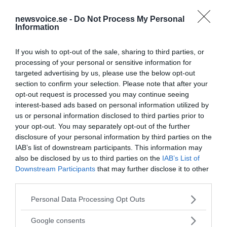
newsvoice.se -
Do Not Process My Personal
Artikeln har tidigare publicerats i Dagens Juridik
Information
If you wish to opt-out of the sale, sharing to third parties, or
processing of your personal or sensitive information for
targeted advertising by us, please use the below opt-out
section to confirm your selection. Please note that after your
opt-out request is processed you may continue seeing
interest-based ads based on personal information utilized by
us or personal information disclosed to third parties prior to
your opt-out. You may separately opt-out of the further
disclosure of your personal information by third parties on the
NewsVoice redaktion
IAB’s list of downstream participants. This information may
nyheter@newsvoice.se
also be disclosed by us to third parties on the
IAB’s List of
Downstream Participants
that may further disclose it to other
third parties.
Please note that this website/app uses one or more Google
Personal Data Processing Opt Outs
services and may gather and store information including but
not limited to your visit or usage behaviour. You may click to
Google consents