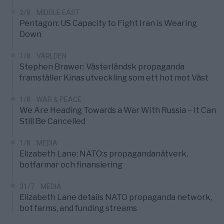
2/8
MIDDLE EAST
Pentagon: US Capacity to Fight Iran is Wearing
Down
1/8
VÄRLDEN
Stephen Brawer: Västerländsk propaganda
framställer Kinas utveckling som ett hot mot Väst
1/8
WAR & PEACE
We Are Heading Towards a War With Russia – It Can
Still Be Cancelled
1/8
MEDIA
Elizabeth Lane: NATO:s propagandanätverk,
botfarmar och finansiering
31/7
MEDIA
Elizabeth Lane details NATO propaganda network,
bot farms, and funding streams