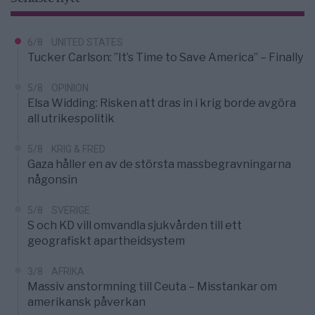
6/8
UNITED STATES
Tucker Carlson: ”It’s Time to Save America” – Finally
5/8
OPINION
Elsa Widding: Risken att dras in i krig borde avgöra
all utrikespolitik
5/8
KRIG & FRED
Gaza håller en av de största massbegravningarna
någonsin
5/8
SVERIGE
S och KD vill omvandla sjukvården till ett
geografiskt apartheidsystem
3/8
AFRIKA
Massiv anstormning till Ceuta – Misstankar om
amerikansk påverkan