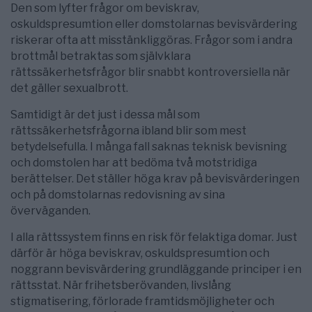
Den som lyfter frågor om beviskrav,
oskuldspresumtion eller domstolarnas bevisvärdering
riskerar ofta att misstänkliggöras. Frågor som i andra
brottmål betraktas som självklara
rättssäkerhetsfrågor blir snabbt kontroversiella när
det gäller sexualbrott.
Samtidigt är det just i dessa mål som
rättssäkerhetsfrågorna ibland blir som mest
betydelsefulla. I många fall saknas teknisk bevisning
och domstolen har att bedöma två motstridiga
berättelser. Det ställer höga krav på bevisvärderingen
och på domstolarnas redovisning av sina
överväganden.
I alla rättssystem finns en risk för felaktiga domar. Just
därför är höga beviskrav, oskuldspresumtion och
noggrann bevisvärdering grundläggande principer i en
rättsstat. När frihetsberövanden, livslång
stigmatisering, förlorade framtidsmöjligheter och