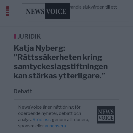
massbegravningarna någonsin
S och KD vill omvandla sjukvården till ett
5/8
SVERIGE
—
geografiskt apartheidsystem
Massiv anstormning till Ceuta – Misstankar
3/8
AFRIKA
—
om amerikansk påverkan
Tucker Carlson: ”It’s Time to Save
6/8
UNITED STATES
—
America” – Finally
JURIDIK
Katja Nyberg:
”Rättssäkerheten kring
samtyckeslagstiftningen
kan stärkas ytterligare.”
Debatt
NewsVoice är en nättidning för
oberoende nyheter, debatt och
analys.
Stöd oss
genom att donera,
sponsra eller
annonsera
.