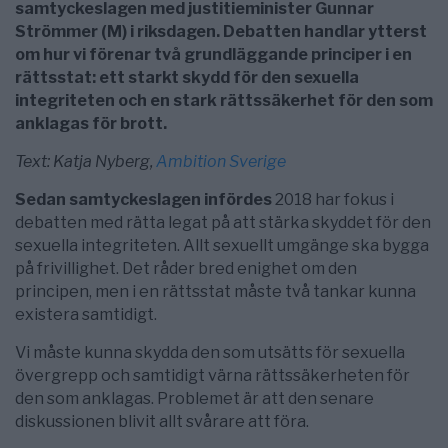
samtyckeslagen med justitieminister Gunnar
Strömmer (M) i riksdagen. Debatten handlar ytterst
om hur vi förenar två grundläggande principer i en
rättsstat: ett starkt skydd för den sexuella
integriteten och en stark rättssäkerhet för den som
anklagas för brott.
Text: Katja Nyberg,
Ambition Sverige
Sedan samtyckeslagen infördes
2018 har fokus i
debatten med rätta legat på att stärka skyddet för den
sexuella integriteten. Allt sexuellt umgänge ska bygga
på frivillighet. Det råder bred enighet om den
principen, men i en rättsstat måste två tankar kunna
existera samtidigt.
Vi måste kunna skydda den som utsätts för sexuella
övergrepp och samtidigt värna rättssäkerheten för
den som anklagas. Problemet är att den senare
diskussionen blivit allt svårare att föra.