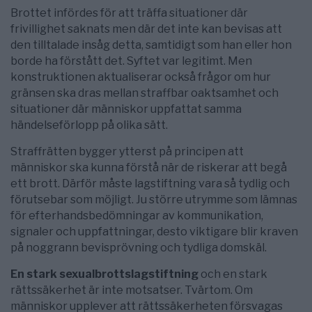
Brottet infördes för att träffa situationer där
frivillighet saknats men där det inte kan bevisas att
den tilltalade insåg detta, samtidigt som han eller hon
borde ha förstått det. Syftet var legitimt. Men
konstruktionen aktualiserar också frågor om hur
gränsen ska dras mellan straffbar oaktsamhet och
situationer där människor uppfattat samma
händelseförlopp på olika sätt.
Straffrätten bygger ytterst på principen att
människor ska kunna förstå när de riskerar att begå
ett brott. Därför måste lagstiftning vara så tydlig och
förutsebar som möjligt. Ju större utrymme som lämnas
för efterhandsbedömningar av kommunikation,
signaler och uppfattningar, desto viktigare blir kraven
på noggrann bevisprövning och tydliga domskäl.
En stark sexualbrottslagstiftning
och en stark
rättssäkerhet är inte motsatser. Tvärtom. Om
människor upplever att rättssäkerheten försvagas