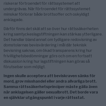
riskerar förtroendet för rättssystemet att
undergrävas. När förtroendet för rättssystemet
minskar förlorar både brottsoffer och oskyldigt
anklagade.
Därför finns det skäl att se över hur rättssäkerheten
kring samtyckeslagstiftningen kan stärkas ytterligare.
Det handlar bland annat om tydligare redovisning av
domstolarnas bevisvärdering i mål där teknisk
bevisning saknas, om ökad transparens kring hur
frivillighetsbedömningar görs och om en fortsatt
diskussion kring hur lagstiftningen kan göras så
förutsebar som möjligt.
Ingen skulle acceptera att beviskraven sänks för
mord, grov misshandel eller andra allvarliga brott.
Samma rättssäkerhetsprinciper måste gälla även
när anklagelsen gäller sexualbrott. Det borde vara
en självklar utgångspunkt i varje rättsstat.