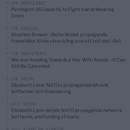
2/8
MIDDLE EAST
Pentagon: US Capacity to Fight Iran is Wearing
Down
1/8
VÄRLDEN
Stephen Brawer: Västerländsk propaganda
framställer Kinas utveckling som ett hot mot Väst
1/8
WAR & PEACE
We Are Heading Towards a War With Russia – It Can
Still Be Cancelled
1/8
MEDIA
Elizabeth Lane: NATO:s propagandanätverk,
botfarmar och finansiering
31/7
MEDIA
Elizabeth Lane details NATO propaganda network,
bot farms, and funding streams
31/7
KLIMAT MILJÖ NATUR