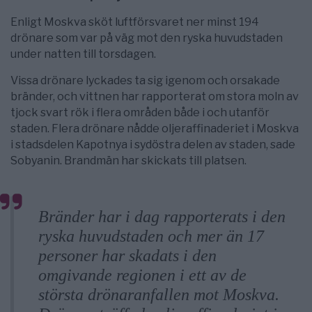
Enligt Moskva sköt luftförsvaret ner minst 194
drönare som var på väg mot den ryska huvudstaden
under natten till torsdagen.
Vissa drönare lyckades ta sig igenom och orsakade
bränder, och vittnen har rapporterat om stora moln av
tjock svart rök i flera områden både i och utanför
staden. Flera drönare nådde oljeraffinaderiet i Moskva
i stadsdelen Kapotnya i sydöstra delen av staden, sade
Sobyanin. Brandmän har skickats till platsen.
Bränder har i dag rapporterats i den
ryska huvudstaden och mer än 17
personer har skadats i den
omgivande regionen i ett av de
största drönaranfallen mot Moskva.