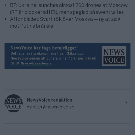
RT: Ukraine launches almost 200 drones at Moscow
(RT är blockerad i EU, men speglad på swentr.site)
Aftonbladet: Svart rök över Moskva — ny attack
mot Putins bränsle
NewsVoice redaktion
nyheter@newsvoice.se