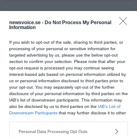
newsvoice.se -
Do Not Process My Personal
Information
If you wish to opt-out of the sale, sharing to third parties, or
Prenumerera på vårt nyhetsbrev
processing of your personal or sensitive information for
targeted advertising by us, please use the below opt-out
section to confirm your selection. Please note that after your
Få NewsVoice nyhets-mail
opt-out request is processed you may continue seeing
interest-based ads based on personal information utilized by
us or personal information disclosed to third parties prior to
your opt-out. You may separately opt-out of the further
disclosure of your personal information by third parties on the
IAB’s list of downstream participants. This information may
also be disclosed by us to third parties on the
IAB’s List of
Downstream Participants
that may further disclose it to other
third parties.
ANNONSER
Please note that this website/app uses one or more Google
Personal Data Processing Opt Outs
services and may gather and store information including but