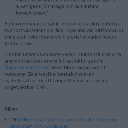
allvarliga miljömässiga och humanitära
konsekvenser.”
Bombardemanget ingick i en större ukrainsk offensiv
över ett vidsträckt område i Ryssland, där luftförsvaret
enligt det ryska försvarsministeriet avvärjde nästan
1000 drönare.
Kiev har under de senaste veckorna intensifierat sina
angrepp mot rysk energiinfrastruktur genom
långdistansattacker
, vilket Ukrainas president
Volodymyr Zelenskyj har beskrivit som en
nyckelstrategi för att tvinga Moskva att avsluta
kriget, skriver CNN.
Källor
CNN:
Ukraine launches largest attack on Moscow
since start of full-scale war