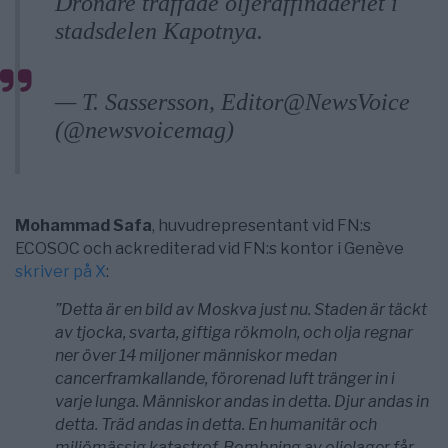
Drönare träffade oljeraffinaderiet i
stadsdelen Kapotnya.
pic.twitter.com/7femdAunyb
— T. Sassersson, Editor@NewsVoice
(@newsvoicemag)
June 18, 2026
Mohammad Safa
, huvudrepresentant vid FN:s
ECOSOC och ackrediterad vid FN:s kontor i Genève
skriver på X
:
”Detta är en bild av Moskva just nu. Staden är täckt
av tjocka, svarta, giftiga rökmoln, och olja regnar
ner över 14 miljoner människor medan
cancerframkallande, förorenad luft tränger in i
varje lunga. Människor andas in detta. Djur andas in
detta. Träd andas in detta. En humanitär och
miljömässig katastrof. Bombning av oljelager får