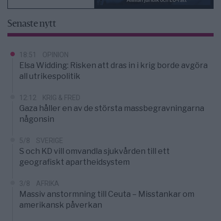
Senaste nytt
18:51
OPINION
Elsa Widding: Risken att dras in i krig borde avgöra
all utrikespolitik
12:12
KRIG & FRED
Gaza håller en av de största massbegravningarna
någonsin
5/8
SVERIGE
S och KD vill omvandla sjukvården till ett
geografiskt apartheidsystem
3/8
AFRIKA
Massiv anstormning till Ceuta – Misstankar om
amerikansk påverkan