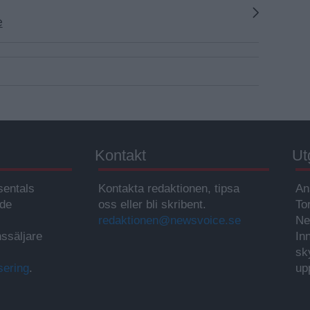
e
Kontakt
Ut
sentals
Kontakta redaktionen, tipsa
An
ade
oss eller bli skribent.
To
redaktionen@newsvoice.se
Ne
ssäljare
In
sk
sering
.
up