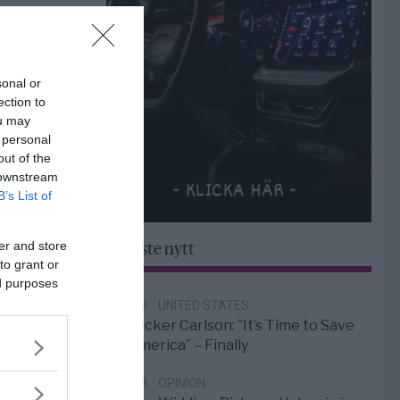
sonal or
ection to
ou may
 personal
out of the
 downstream
B’s List of
er and store
Senaste nytt
to grant or
ed purposes
6/8
UNITED STATES
Tucker Carlson: ”It’s Time to Save
America” – Finally
5/8
OPINION