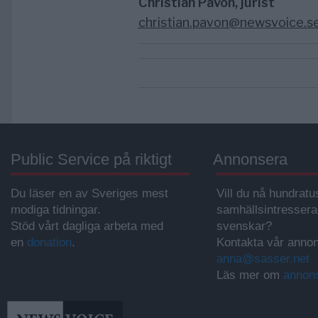
Christian Pavón, jurist
christian.pavon@newsvoice.s
Public Service på riktigt
Annonsera
Du läser en av Sveriges mest
Vill du nå hundratu
modiga tidningar.
samhällsintresser
Stöd vårt dagliga arbeta med
svenskar?
en
donation
.
Kontakta vår annon
anna@sasser.net
Läs mer om
annon