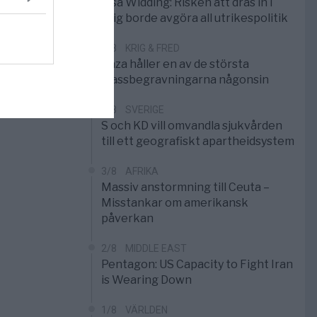
Elsa Widding: Risken att dras in i
krig borde avgöra all utrikespolitik
5/8
KRIG & FRED
Gaza håller en av de största
massbegravningarna någonsin
5/8
SVERIGE
S och KD vill omvandla sjukvården
till ett geografiskt apartheidsystem
3/8
AFRIKA
Massiv anstormning till Ceuta –
Misstankar om amerikansk
påverkan
2/8
MIDDLE EAST
Pentagon: US Capacity to Fight Iran
is Wearing Down
1/8
VÄRLDEN