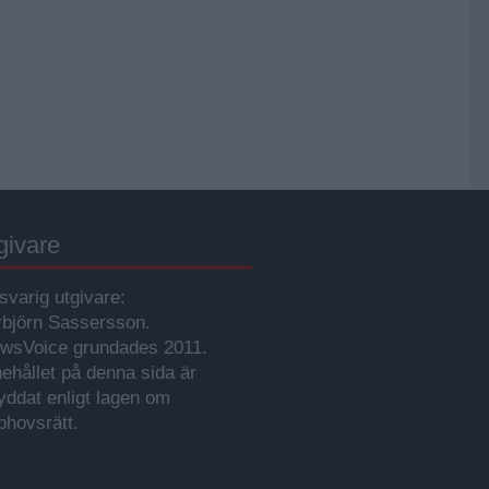
givare
svarig utgivare:
rbjörn Sassersson.
wsVoice grundades 2011.
nehållet på denna sida är
yddat enligt lagen om
phovsrätt.