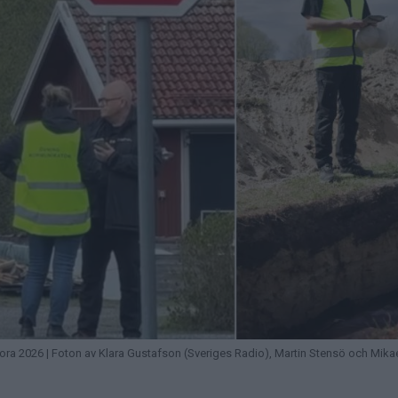
 2026 | Foton av Klara Gustafson (Sveriges Radio), Martin Stensö och Mika