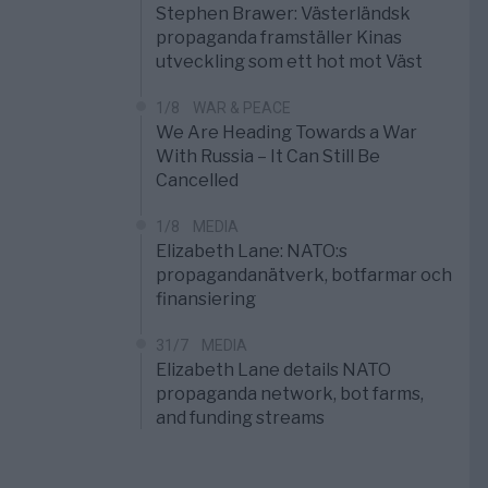
Stephen Brawer: Västerländsk
propaganda framställer Kinas
utveckling som ett hot mot Väst
1/8
WAR & PEACE
We Are Heading Towards a War
With Russia – It Can Still Be
Cancelled
1/8
MEDIA
Elizabeth Lane: NATO:s
propagandanätverk, botfarmar och
finansiering
31/7
MEDIA
Elizabeth Lane details NATO
propaganda network, bot farms,
and funding streams