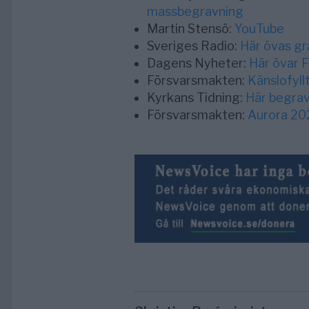
massbegravning
Martin Stensö:
YouTube
Sveriges Radio:
Här övas gr
Dagens Nyheter:
Här övar 
Försvarsmakten:
Känslofyll
Kyrkans Tidning:
Här begrav
Försvarsmakten:
Aurora 20