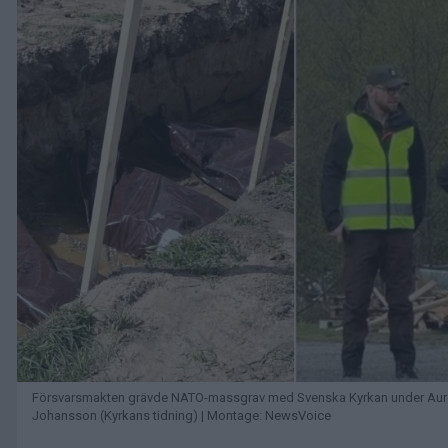
Försvarsmakten grävde NATO-massgrav med Svenska Kyrkan under Aurora
Johansson (Kyrkans tidning) | Montage: NewsVoice