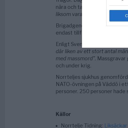
nära och ta bilder av gravarna
liksom vara rätt media”
, säger
Brigadgeneral
Jenny Ahlén
up
endast tillfälliga gravplatser 
Enligt Svenska Akademins ordl
där liken av ett stort antal mä
med massmord”.
Massgravar g
och under krig.
Norrteljes sjukhus genomförde
NATO-övningen på Väddö i ett
personer. 250 personer hade 
Källor
Norrtelje Tidning:
Liksäckar