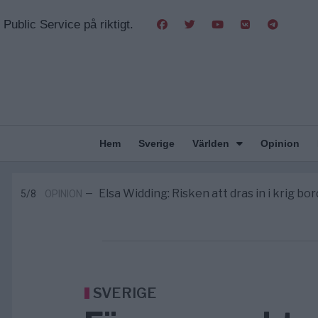
Public Service på riktigt.
Hem
Sverige
Världen
Opinion
Massiv anstormning till Ceuta – Missta
3/8
AFRIKA
—
Tucker Carlson: ”It’s Time to Save 
6/8
UNITED STATES
—
Elsa Widding: Risken att dras in i krig bor
5/8
OPINION
—
Gaza håller en av de största massbe
5/8
KRIG & FRED
—
S och KD vill omvandla sjukvården till e
5/8
SVERIGE
—
Massiv anstormning till Ceuta – Missta
3/8
AFRIKA
—
Tucker Carlson: ”It’s Time to Save 
6/8
UNITED STATES
—
SVERIGE