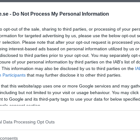
.se -
Do Not Process My Personal Information
6 grävde Försvarsmakten en NATO-
to opt-out of the sale, sharing to third parties, or processing of your per
digare i maj. Det blev gravar för 500
formation for targeted advertising by us, please use the below opt-out s
i strider mot Ryssland. Försvaret
r selection. Please note that after your opt-out request is processed y
”känslofyllt moment”
och b
rigadgeneral
eing interest-based ads based on personal information utilized by us or
fterlängtad övning”
.
disclosed to third parties prior to your opt-out. You may separately opt-
losure of your personal information by third parties on the IAB’s list of
nska fiktiva soldater som dött i strid i
. This information may also be disclosed by us to third parties on the
IA
 NATO-soldater från andra länder låg i
Participants
that may further disclose it to other third parties.
 that this website/app uses one or more Google services and may gath
including but not limited to your visit or usage behaviour. You may click 
de övningen om hur man ska förbereda
 to Google and its third-party tags to use your data for below specifi
för stupade i strid och lära präster att
ogle consent section.
l Data Processing Opt Outs
n Stensö
var på plats. Kyrkoherden
Lars
iterade och ovilliga att besvara Stensös
consents
elje Tidning och Sveriges Radio fick komma