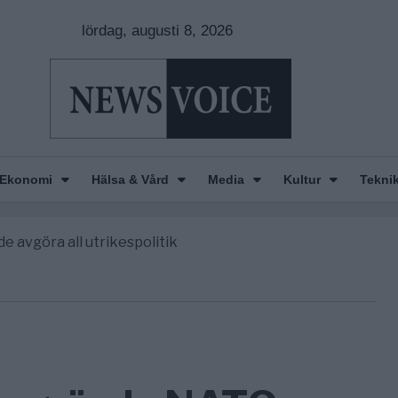
lördag, augusti 8, 2026
Ekonomi
Hälsa & Vård
Media
Kultur
Tekni
nkar om amerikansk påverkan
America” – Finally
de avgöra all utrikespolitik
gravningarna någonsin
tt geografiskt apartheidsystem
nkar om amerikansk påverkan
America” – Finally