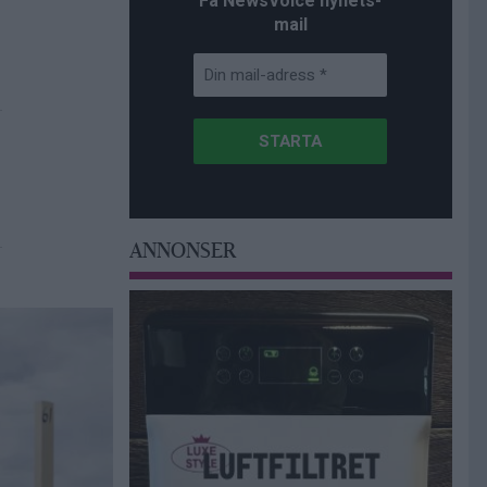
Få NewsVoice nyhets-
mail
ANNONSER